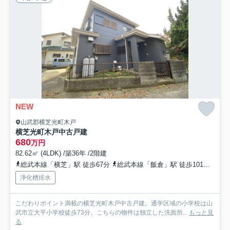
NEW
山武郡横芝光町木戸
横芝光町木戸中古戸建
680
万円
82.62㎡ (4LDK) /築36年 /2階建
総武本線「横芝」駅 徒歩67分
総武本線「飯倉」駅 徒歩101分
総武
浄化槽排水
こだわりポイント満載の横芝光町木戸中古戸建。通学区域の小学校は山
武市立大平小学校徒歩73分。こちらの物件は独立した洗面所...
もっと見
る