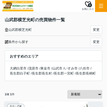
0
お気に入り
山武郡横芝光町の売買物件一覧
山武郡横芝光町
変更
条件から探す
変更
おすすめのエリア
大網白里市
/
茂原市
/
東金市
/
山武市
/
いすみ市
/
八街市
/
長生郡白子町
/
長生郡長生村
/
長生郡一宮町
/
長生郡長柄町
1
棟
1
件
中古一戸建