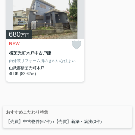
680
万円
NEW
横芝光町木戸中古戸建
内外装リフォーム済のきれいな住まいで新生活をスタート！閑静な分譲地内の物件です！
山武郡横芝光町木戸
4LDK (82.62㎡)
おすすめこだわり特集
【売買】中古物件(67件)
【売買】新築・築浅(0件)