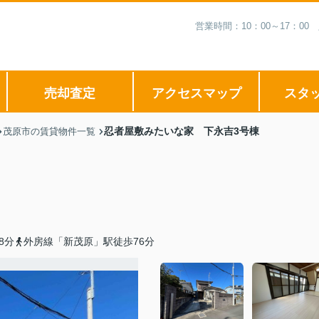
営業時間：10：00～17：
売却査定
アクセスマップ
スタ
忍者屋敷みたいな家 下永吉3号棟
茂原市の賃貸物件一覧
8分
外房線「新茂原」駅徒歩76分