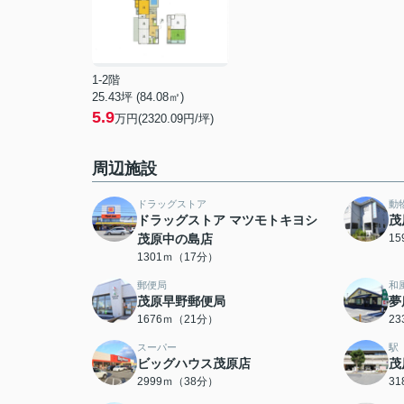
1-2階
25.43坪 (84.08㎡)
5.9
万円(2320.09円/坪)
周辺施設
ドラッグストア
動
ドラッグストア マツモトキヨシ
茂
茂原中の島店
1
1301ｍ（17分）
郵便局
和
茂原早野郵便局
夢
1676ｍ（21分）
2
スーパー
駅
ビッグハウス茂原店
茂
2999ｍ（38分）
3