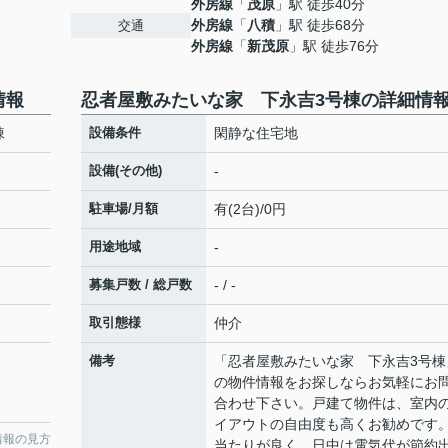
外房線
「
茂原
」駅 徒歩40分
外房線
「
八積
」駅 徒歩68分
交通
外房線
「
新茂原
」駅 徒歩76分
情報
忍者屋敷みたいな家 下永吉3号棟の詳細情
棟
設備条件
閑静な住宅地
設備(その他)
-
駐車場/月額
有(2台)/0円
用途地域
-
募集戸数 / 総戸数
- / -
取引態様
仲介
備考
「忍者屋敷みたいな家 下永吉3号棟
の物件情報をお探しならお気軽にお
合わせ下さい。戸建て物件は、室内
イアウトの自由度も高くお勧めです
情報の見方
当たりが良く、日中は電気代が節約