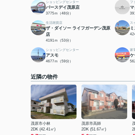
ショッピングセンター
フ
バースデイ茂原店
マ
3775ｍ（48分）
3
生活雑貨店
ス
ザ・ダイソー ライフガーデン茂原
ミ
店
4
4191ｍ（53分）
ショッピングセンター
家
アスモ
ケ
4677ｍ（59分）
5
近隣の物件
茂原市小林
茂原市高師
2DK (42.41㎡)
2DK (51.67㎡)
2