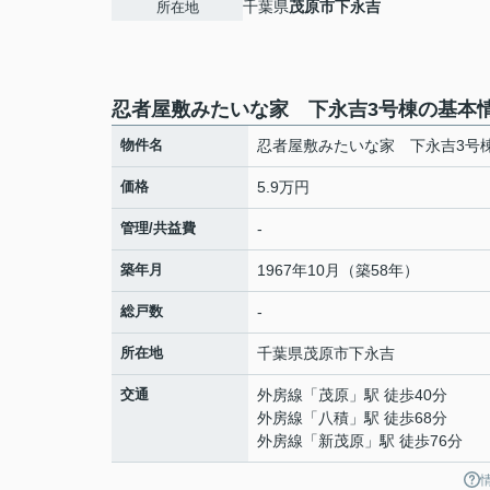
千葉県
茂原市
下永吉
所在地
忍者屋敷みたいな家 下永吉3号棟の基本
物件名
忍者屋敷みたいな家 下永吉3号
価格
5.9万円
管理/共益費
-
築年月
1967年10月（築58年）
総戸数
-
所在地
千葉県
茂原市
下永吉
交通
外房線
「
茂原
」駅 徒歩40分
外房線
「
八積
」駅 徒歩68分
外房線
「
新茂原
」駅 徒歩76分