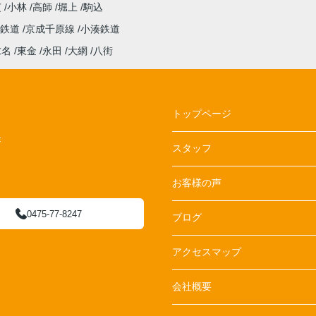
芝
小林
高師
堀上
駒込
み鉄道
京成千原線
小湊鉄道
求名
東金
永田
大網
八街
トップページ
F
スタッフ
お客様の声
0475-77-8247
ブログ
アクセスマップ
会社概要