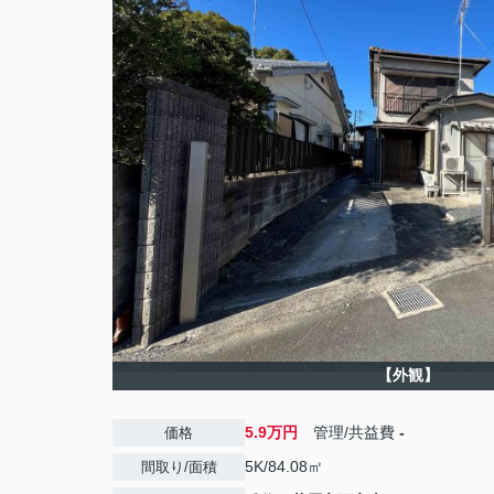
【外観】
5.9万円
管理/共益費
-
価格
5K/84.08㎡
間取り/面積