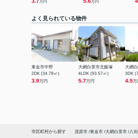
3.7
5.6
4
万円
万円
よく見られている物件
東金市中野
大網白里市北飯塚
大網白
2DK (34.78㎡)
4LDK (93.57㎡)
3DK (
3.9
5.7
4.5
万円
万円
万
市区町村から探す
茂原市
東金市
大網白里市
八街