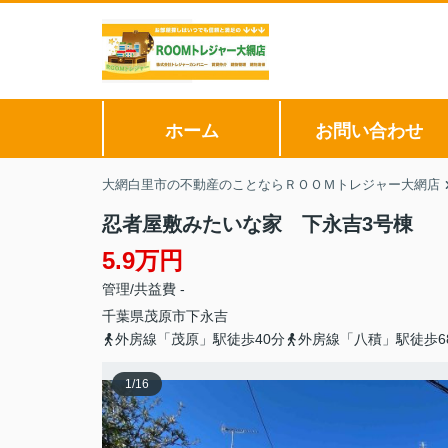
ホーム
お問い合わせ
大網白里市の不動産のことならＲＯＯＭトレジャー大網店
忍者屋敷みたいな家 下永吉3号棟
5.9万円
管理/共益費 -
千葉県
茂原市
下永吉
外房線「茂原」駅徒歩40分
外房線「八積」駅徒歩6
1
/
16