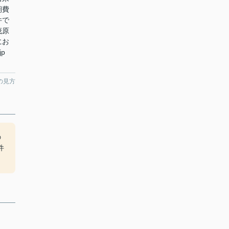
期費
件で
茂原
にお
jp
。
の見方
の
件