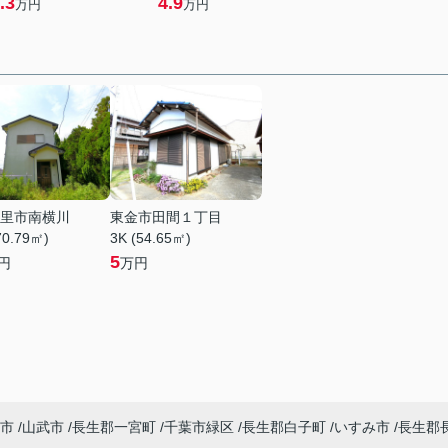
.3
4.9
万円
万円
里市南横川
東金市田間１丁目
70.79㎡)
3K (54.65㎡)
5
円
万円
市
山武市
長生郡一宮町
千葉市緑区
長生郡白子町
いすみ市
長生郡