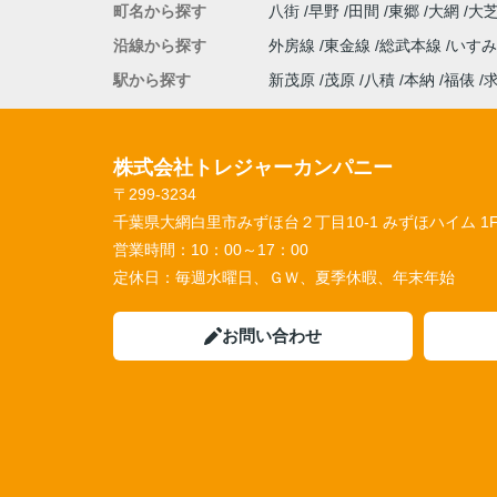
町名から探す
八街
早野
田間
東郷
大網
大
沿線から探す
外房線
東金線
総武本線
いす
駅から探す
新茂原
茂原
八積
本納
福俵
株式会社トレジャーカンパニー
〒299-3234
千葉県大網白里市みずほ台２丁目10-1 みずほハイム 1
営業時間：
10：00～17：00
定休日：
毎週水曜日、ＧＷ、夏季休暇、年末年始
お問い合わせ