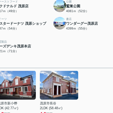
ァーストフード
公園
クドナルド 茂原店
鷲巣公園
917ｍ（49分）
4081ｍ（52分）
イーツ
書店
スタードーナツ 茂原ショップ
ワンダーグー茂原店
247ｍ（54分）
4399ｍ（55分）
電製品
ーズデンキ茂原本店
621ｍ（71分）
茂原市新小轡
茂原市長谷
DK (42.77㎡)
2LDK (58.48㎡)