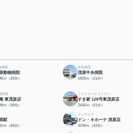
物病院
総合病院
原動物病院
茂原中央病院
596ｍ（20分）
1655ｍ（21分）
風料理
ファミリーレストラン
庵 東茂原店
すき家 128号東茂原店
339ｍ（30分）
2430ｍ（31分）
インテリア
原駅
ドン・キホーテ 茂原店
182ｍ（40分）
3339ｍ（42分）