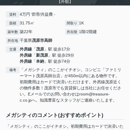
【外観】
4万円 管理/共益費 -
賃料
31.75㎡
1K
面積
間取り
築22年
1階/2階建
築年数
所在階
千葉県
茂原市
高師
所在地
外房線
「
茂原
」駅 徒歩17分
交通
外房線
「
新茂原
」駅 徒歩29分
外房線
「
本納
」駅 徒歩74分
「メガシティ」のここがイチオシ。コンビニ「ファミリ
備考
ーマート茂原高師台店」が450m以内にある物件です。
初期費用はカードで決済いただけます。外房線茂原近く
の物件多数！茂原市でも賃貸探しは当社にお任せくださ
い。Eメールでのお問い合わせはroom@treasure-
c.co.jpへ。知識豊富なスタッフがご連絡いたします。
メガシティのコメント(おすすめポイント)
「メガシティ」のここがイチオシ。初期費用はカードで決済いた