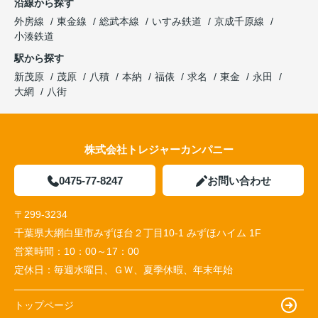
沿線から探す
外房線
東金線
総武本線
いすみ鉄道
京成千原線
小湊鉄道
駅から探す
新茂原
茂原
八積
本納
福俵
求名
東金
永田
大網
八街
株式会社トレジャーカンパニー
0475-77-8247
お問い合わせ
〒299-3234
千葉県大網白里市みずほ台２丁目10-1 みずほハイム 1F
営業時間：
10：00～17：00
定休日：
毎週水曜日、ＧＷ、夏季休暇、年末年始
トップページ