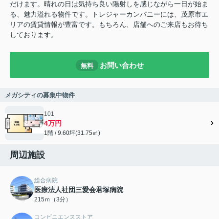
だけます。晴れの日は気持ち良い陽射しを感じながら一日が始ま
る、魅力溢れる物件です。トレジャーカンパニーには、茂原市エ
リアの賃貸情報が豊富です。もちろん、店舗へのご来店もお待ち
しております。
お問い合わせ
無料
メガシティの募集中物件
101
4万円
1階 / 9.60坪(31.75㎡)
周辺施設
総合病院
医療法人社団三愛会君塚病院
215ｍ（3分）
コンビニエンスストア