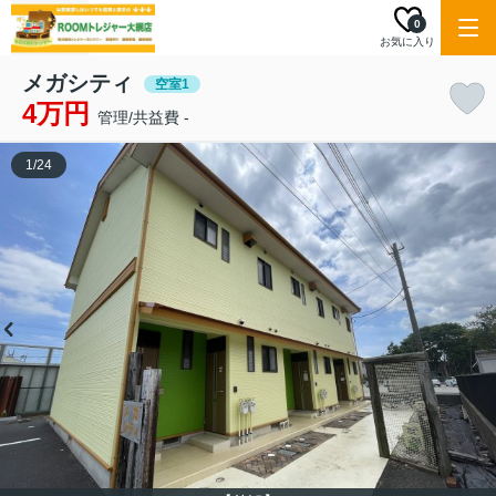
0
お気に入り
メガシティ
空室1
4万円
管理/共益費 -
1
/
24