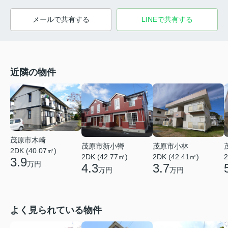
メールで共有する
LINEで共有する
近隣の物件
茂原市木崎
茂原市新小轡
茂原市小林
2DK (40.07㎡)
2DK (42.77㎡)
2DK (42.41㎡)
2
3.9
万円
4.3
3.7
万円
万円
よく見られている物件