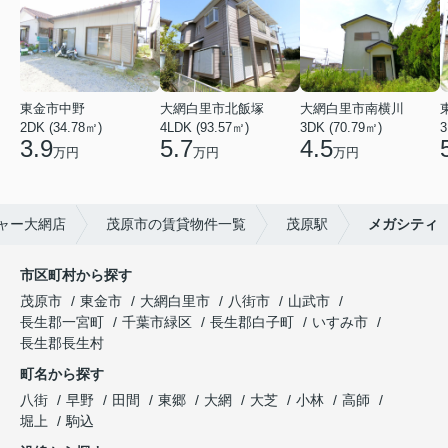
東金市中野
大網白里市北飯塚
大網白里市南横川
2DK (34.78㎡)
4LDK (93.57㎡)
3DK (70.79㎡)
3
3.9
5.7
4.5
万円
万円
万円
ャー大網店
茂原市の賃貸物件一覧
茂原駅
メガシティ
市区町村から探す
茂原市
東金市
大網白里市
八街市
山武市
長生郡一宮町
千葉市緑区
長生郡白子町
いすみ市
長生郡長生村
町名から探す
八街
早野
田間
東郷
大網
大芝
小林
高師
堀上
駒込