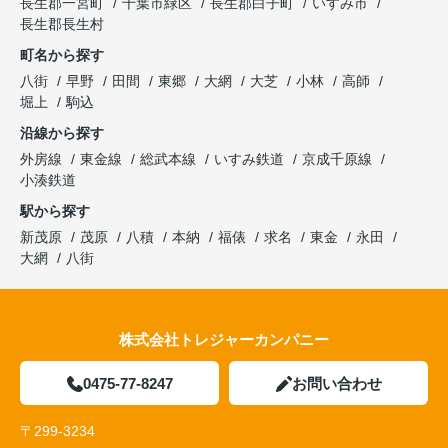
長生郡一宮町
千葉市緑区
長生郡白子町
いすみ市
長生郡長生村
町名から探す
八街
早野
田間
東郷
大網
大芝
小林
高師
堀上
駒込
沿線から探す
外房線
東金線
総武本線
いすみ鉄道
京成千原線
小湊鉄道
駅から探す
新茂原
茂原
八積
本納
福俵
求名
東金
永田
大網
八街
株式会社トレジャーカンパニー
0475-77-8247
お問い合わせ
〒299-3234