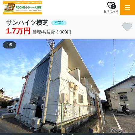
0
お気に入り
サンハイツ横芝
空室2
1.7万円
管理/共益費 3,000円
1
/
5