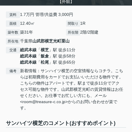
【外観】
1.7万円 管理/共益費 3,000円
賃料
12.40㎡
1R
面積
間取り
築31年
2階/2階建
築年数
所在階
千葉県
山武郡横芝光町
栗山
所在地
総武本線
「
横芝
」駅 徒歩11分
交通
総武本線
「
飯倉
」駅 徒歩58分
総武本線
「
松尾
」駅 徒歩65分
新着情報：サンハイツ横芝の空室情報ならコチラ。こち
備考
らは初期費用をカードでお支払いいただける物件です。
こちらの物件はアパートです。駅まで徒歩11分でアク
セス可能な物件です。山武郡横芝光町の賃貸情報はお任
せください。お仕事でお忙しい方にも、メール
<room@treasure-c.co.jp>からのお問い合わせが楽で
す。
サンハイツ横芝のコメント(おすすめポイント)