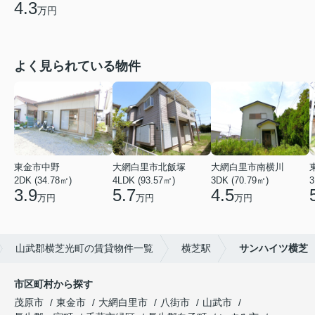
4.3
万円
よく見られている物件
東金市中野
大網白里市北飯塚
大網白里市南横川
2DK (34.78㎡)
4LDK (93.57㎡)
3DK (70.79㎡)
3
3.9
5.7
4.5
万円
万円
万円
山武郡横芝光町の賃貸物件一覧
横芝駅
サンハイツ横芝
市区町村から探す
茂原市
東金市
大網白里市
八街市
山武市