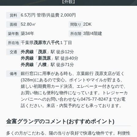
【外観】
6.5万円 管理/共益費 2,000円
賃料
52.80㎡
2DK
面積
間取り
築34年
3階/4階建
築年数
所在階
千葉県
茂原市
八千代
１丁目
所在地
外房線
「
茂原
」駅 徒歩12分
交通
外房線
「
新茂原
」駅 徒歩40分
外房線
「
八積
」駅 徒歩71分
銀行窓口に用事がある時も、京葉銀行 茂原支店が近く
備考
(328m)にあるので安心。ポイントやマイルが貯まる、
嬉しい初期費用カード決済。エレベーター付きなので、
お買い物にも便利な物件になっています。トレジャーカ
ンパニーへのお問い合わせなら0475-77-8247までお電
話ください。来店・内覧予約なども承っております。
金富グランデのコメント(おすすめポイント)
多くの方がこだわる、陽の当りが良好で快適な物件です。利便性