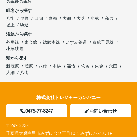
長生郡長生村
町名から探す
八街
早野
田間
東郷
大網
大芝
小林
高師
堀上
駒込
沿線から探す
外房線
東金線
総武本線
いすみ鉄道
京成千原線
小湊鉄道
駅から探す
新茂原
茂原
八積
本納
福俵
求名
東金
永田
大網
八街
株式会社トレジャーカンパニー
0475-77-8247
お問い合わせ
〒299-3234
千葉県大網白里市みずほ台２丁目10-1 みずほハイム 1F