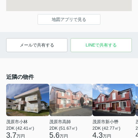
地図アプリで見る
メールで共有する
LINEで共有する
近隣の物件
茂原市小林
茂原市高師
茂原市新小轡
2DK (42.41㎡)
2DK (51.67㎡)
2DK (42.77㎡)
2
3.7
5.6
4.3
万円
万円
万円