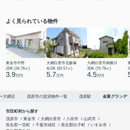
よく見られている物件
東金市中野
大網白里市北飯塚
大網白里市南横川
2DK (34.78㎡)
4LDK (93.57㎡)
3DK (70.79㎡)
3
3.9
5.7
4.5
万円
万円
万円
ー大網店
茂原市の賃貸物件一覧
茂原駅
金富グランデ
市区町村から探す
茂原市
東金市
大網白里市
八街市
山武市
長生郡一宮町
千葉市緑区
長生郡白子町
いすみ市