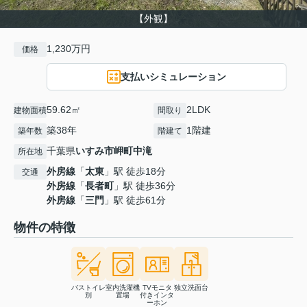
【外観】
1,230万円
価格
支払いシミュレーション
59.62㎡
2LDK
建物面積
間取り
築38年
1階建
築年数
階建て
千葉県
いすみ市
岬町中滝
所在地
外房線
「
太東
」駅 徒歩18分
交通
外房線
「
長者町
」駅 徒歩36分
外房線
「
三門
」駅 徒歩61分
物件の特徴
バストイレ
室内洗濯機
TVモニタ
独立洗面台
別
置場
付きインタ
ーホン