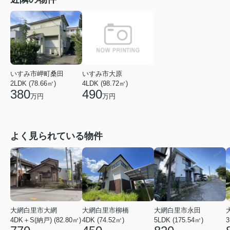
いすみ市岬町桑田
いすみ市大原
2LDK (78.66㎡)
4LDK (98.72㎡)
380
490
万円
万円
よく見られている物件
大網白里市大網
大網白里市柳橋
大網白里市永田
4DK＋S(納戸) (82.80㎡)
4DK (74.52㎡)
5LDK (175.54㎡)