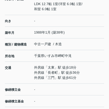
LDK 12.7帖 1室
/
洋室 6.0帖 1室
/
和室 6.0帖 1室
-
向き
1988年1月 (築38年)
築年月
中古一戸建 / 木造
種別 / 建物構造
千葉県
いすみ市
岬町中滝
所在地
外房線
「
太東
」駅 徒歩18分
交通
外房線
「
長者町
」駅 徒歩36分
外房線
「
三門
」駅 徒歩61分
-
修繕積立金
-
修繕積立基金