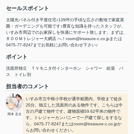
セールスポイント
太陽光パネル付き平屋住宅♪139坪の手頃な広さの敷地で家庭菜
園・ガーデニングも可能です♪豊富な知識を持ったスタッフが、
いすみ市周辺でのお家探しを快適にサポート致します。まずは、
ＲＯＯＭトレジャー大網店 へ！room@treasure-c.co.jpまたは
0475-77-8247までお気軽にお問い合わせ下さい♪
ポイント
洗面所独立
ＴＶモニタ付インターホン
シャワー
給湯
バ
ス
トイレ別
担当者のコメント
いすみ市立中根小学校が通学範囲内、学校まで徒歩
25分。独立した洗面所のある物件です。こちらは中
古の戸建て物件です。建物面積59.62平米の物件で
岡本 圭太
す。トレジャーカンパニーで一戸建て探しをするな
ら、0475-77-8247またはroom@treasure-c.co.jpか
らお問い合わせください。