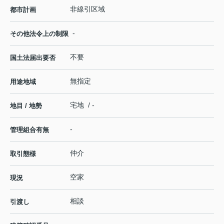
非線引区域
都市計画
-
その他法令上の制限
不要
国土法届出要否
無指定
用途地域
宅地 / -
地目 / 地勢
-
管理組合有無
仲介
取引態様
空家
現況
相談
引渡し