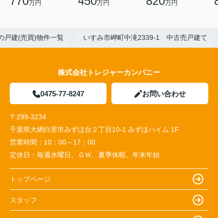
770
450
820
万円
万円
万円
の戸建(売買)物件一覧
いすみ市岬町中滝2339-1 中古売戸建て
株式会社トレジャーカンパニー
0475-77-8247
お問い合わせ
〒299-3234
千葉県大網白里市みずほ台２丁目10-1 みずほハイム 1F
営業時間：
10：00～17：00
定休日：
毎週水曜日、ＧＷ、夏季休暇、年末年始
トップページ
スタッフ