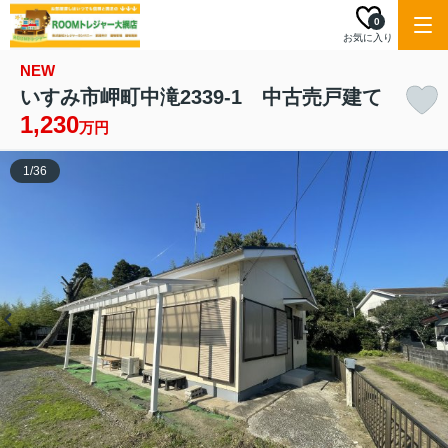
0
お気に入り
NEW
いすみ市岬町中滝2339-1 中古売戸建て
1,230
万円
1
/
36