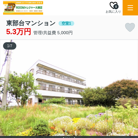
0
お気に入り
東部台マンション
空室1
5.3万円
管理/共益費 5,000円
1
/
7