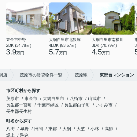
東金市中野
大網白里市北飯塚
大網白里市南横川
2DK (34.78㎡)
4LDK (93.57㎡)
3DK (70.79㎡)
3
3.9
5.7
4.5
万円
万円
万円
網店
茂原市の賃貸物件一覧
茂原駅
東部台マンション
市区町村から探す
茂原市
東金市
大網白里市
八街市
山武市
長生郡一宮町
千葉市緑区
長生郡白子町
いすみ市
長生郡長生村
町名から探す
八街
早野
田間
東郷
大網
大芝
小林
高師
堀上
駒込