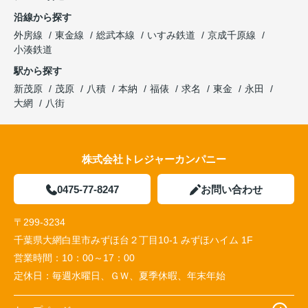
沿線から探す
外房線
東金線
総武本線
いすみ鉄道
京成千原線
小湊鉄道
駅から探す
新茂原
茂原
八積
本納
福俵
求名
東金
永田
大網
八街
株式会社トレジャーカンパニー
0475-77-8247
お問い合わせ
〒299-3234
千葉県大網白里市みずほ台２丁目10-1 みずほハイム 1F
営業時間：
10：00～17：00
定休日：
毎週水曜日、ＧＷ、夏季休暇、年末年始