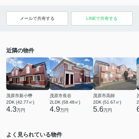
メールで共有する
LINEで共有する
近隣の物件
茂原市新小轡
茂原市長谷
茂原市高師
2DK (42.77㎡)
2LDK (58.48㎡)
2DK (51.67㎡)
2
4.3
4.9
5.6
万円
万円
万円
よく見られている物件