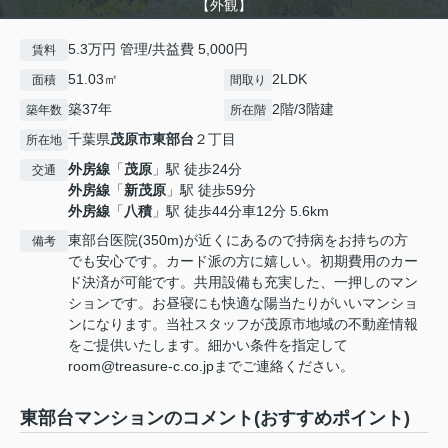
【外観】
5.3万円 管理/共益費 5,000円
賃料
51.03㎡
2LDK
面積
間取り
築37年
2階/3階建
築年数
所在階
千葉県
茂原市
東部台
２丁目
所在地
外房線
「
茂原
」駅 徒歩24分
交通
外房線
「
新茂原
」駅 徒歩59分
外房線
「
八積
」駅 徒歩44分車12分 5.6km
東部台医院(350m)が近くにあるので持病をお持ちの方
備考
でも安心です。カード派の方に嬉しい。初期費用のカー
ド決済が可能です。共用設備も充実した、一押しのマン
ションです。お昼寝にも快適な陽当たりがいいマンショ
ンになります。当社スタッフが茂原市地域の不動産情報
をご提供いたします。細かい条件を指定して
room@treasure-c.co.jpまでご連絡ください。
東部台マンションのコメント(おすすめポイント)