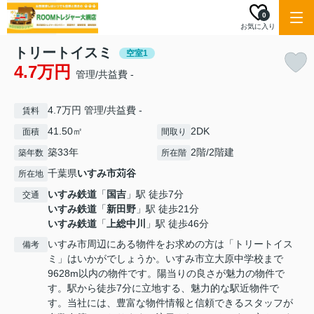
0
お気に入り
トリートイスミ
空室1
4.7万円
管理/共益費 -
4.7万円 管理/共益費 -
賃料
41.50㎡
2DK
面積
間取り
築33年
2階/2階建
築年数
所在階
千葉県
いすみ市
苅谷
所在地
いすみ鉄道
「
国吉
」駅 徒歩7分
交通
いすみ鉄道
「
新田野
」駅 徒歩21分
いすみ鉄道
「
上総中川
」駅 徒歩46分
いすみ市周辺にある物件をお求めの方は「トリートイス
備考
ミ」はいかがでしょうか。いすみ市立大原中学校まで
9628m以内の物件です。陽当りの良さが魅力の物件で
す。駅から徒歩7分に立地する、魅力的な駅近物件で
す。当社には、豊富な物件情報と信頼できるスタッフが