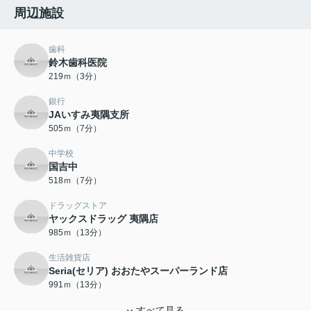
周辺施設
歯科
鈴木歯科医院
219ｍ（3分）
銀行
JAいすみ夷隅支所
505ｍ（7分）
中学校
国吉中
518ｍ（7分）
ドラッグストア
ヤックスドラッグ 夷隅店
985ｍ（13分）
生活雑貨店
Seria(セリア) おおたやスーパーランド店
991ｍ（13分）
すべて見る