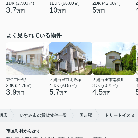
1DK (27.00㎡)
1LDK (66.00㎡)
2DK (42.00㎡)
2
3.7
10
5
万円
万円
万円
よく見られている物件
東金市中野
大網白里市北飯塚
大網白里市南横川
2DK (34.78㎡)
4LDK (93.57㎡)
3DK (70.79㎡)
3
3.9
5.7
4.5
万円
万円
万円
網店
いすみ市の賃貸物件一覧
国吉駅
トリートイスミ
市区町村から探す