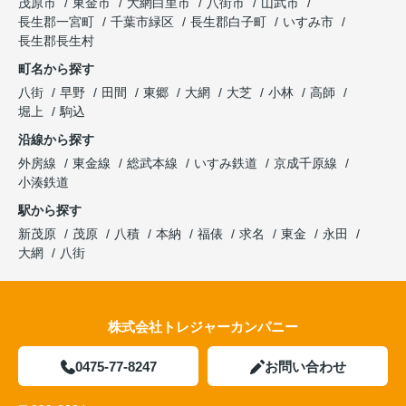
茂原市
東金市
大網白里市
八街市
山武市
長生郡一宮町
千葉市緑区
長生郡白子町
いすみ市
長生郡長生村
町名から探す
八街
早野
田間
東郷
大網
大芝
小林
高師
堀上
駒込
沿線から探す
外房線
東金線
総武本線
いすみ鉄道
京成千原線
小湊鉄道
駅から探す
新茂原
茂原
八積
本納
福俵
求名
東金
永田
大網
八街
株式会社トレジャーカンパニー
0475-77-8247
お問い合わせ