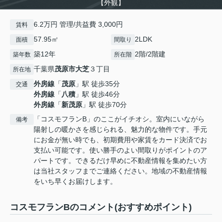
【外観】
6.2万円 管理/共益費 3,000円
賃料
57.95㎡
2LDK
面積
間取り
築12年
2階/2階建
築年数
所在階
千葉県
茂原市
大芝
３丁目
所在地
外房線
「
茂原
」駅 徒歩35分
交通
外房線
「
八積
」駅 徒歩46分
外房線
「
新茂原
」駅 徒歩70分
「コスモフランB」のここがイチオシ。室内にいながら
備考
陽射しの暖かさを感じられる、魅力的な物件です。手元
にお金が無い時でも、初期費用や家賃をカード決済でお
支払い可能です。使い勝手のよい間取りがポイントのア
パートです。できるだけ早めに不動産情報を集めたい方
は当社スタッフまでご連絡ください。地域の不動産情報
をいち早くお届けします。
コスモフランBのコメント(おすすめポイント)