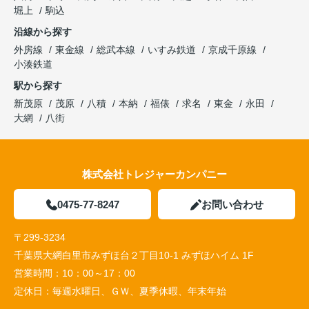
堀上
駒込
沿線から探す
外房線
東金線
総武本線
いすみ鉄道
京成千原線
小湊鉄道
駅から探す
新茂原
茂原
八積
本納
福俵
求名
東金
永田
大網
八街
株式会社トレジャーカンパニー
0475-77-8247
お問い合わせ
〒299-3234
千葉県大網白里市みずほ台２丁目10-1 みずほハイム 1F
営業時間：
10：00～17：00
定休日：
毎週水曜日、ＧＷ、夏季休暇、年末年始