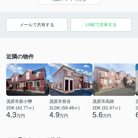
メールで共有する
LINEで共有する
近隣の物件
茂原市新小轡
茂原市長谷
茂原市高師
2DK (42.77㎡)
2LDK (58.48㎡)
2DK (51.67㎡)
2
4.3
4.9
5.6
万円
万円
万円