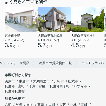
よく見られている物件
東金市中野
大網白里市北飯塚
大網白里市南横川
2DK (34.78㎡)
4LDK (93.57㎡)
3DK (70.79㎡)
3
3.9
5.7
4.5
万円
万円
万円
Ｍトレジャー大網店
茂原市の賃貸物件一覧
コスモフランB
市区町村から探す
茂原市
東金市
大網白里市
八街市
山武市
長生郡一宮町
千葉市緑区
長生郡白子町
いすみ市
長生郡長生村
町名から探す
八街
早野
田間
東郷
大網
大芝
小林
高師