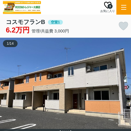
0
お気に入り
コスモフランB
空室1
6.2万円
管理/共益費 3,000円
1
/
14