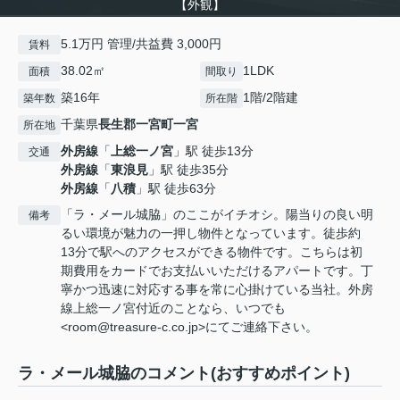
【外観】
5.1万円 管理/共益費 3,000円
賃料
38.02㎡
1LDK
面積
間取り
築16年
1階/2階建
築年数
所在階
千葉県
長生郡一宮町
一宮
所在地
外房線
「
上総一ノ宮
」駅 徒歩13分
交通
外房線
「
東浪見
」駅 徒歩35分
外房線
「
八積
」駅 徒歩63分
「ラ・メール城脇」のここがイチオシ。陽当りの良い明
備考
るい環境が魅力の一押し物件となっています。徒歩約
13分で駅へのアクセスができる物件です。こちらは初
期費用をカードでお支払いいただけるアパートです。丁
寧かつ迅速に対応する事を常に心掛けている当社。外房
線上総一ノ宮付近のことなら、いつでも
<room@treasure-c.co.jp>にてご連絡下さい。
ラ・メール城脇のコメント(おすすめポイント)