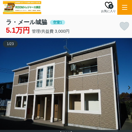
0
お気に入り
ラ・メール城脇
空室1
5.1万円
管理/共益費 3,000円
1
/
23