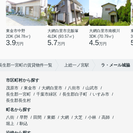
東金市中野
大網白里市北飯塚
大網白里市南横川
2DK (34.78㎡)
4LDK (93.57㎡)
3DK (70.79㎡)
3
3.9
5.7
4.5
万円
万円
万円
長生郡一宮町の賃貸物件一覧
上総一ノ宮駅
ラ・メール城脇
市区町村から探す
茂原市
東金市
大網白里市
八街市
山武市
長生郡一宮町
千葉市緑区
長生郡白子町
いすみ市
長生郡長生村
町名から探す
八街
早野
田間
東郷
大網
大芝
小林
高師
堀上
駒込
沿線から探す