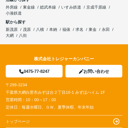
外房線
東金線
総武本線
いすみ鉄道
京成千原線
小湊鉄道
駅から探す
新茂原
茂原
八積
本納
福俵
求名
東金
永田
大網
八街
株式会社トレジャーカンパニー
0475-77-8247
お問い合わせ
〒299-3234
千葉県大網白里市みずほ台２丁目10-1 みずほハイム 1F
営業時間：
10：00～17：00
定休日：
毎週水曜日、ＧＷ、夏季休暇、年末年始
トップページ