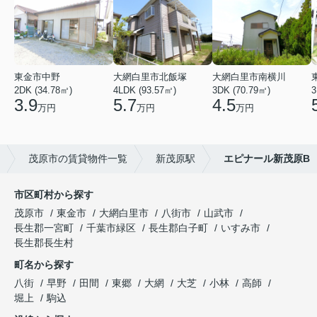
東金市中野
大網白里市北飯塚
大網白里市南横川
2DK (34.78㎡)
4LDK (93.57㎡)
3DK (70.79㎡)
3
3.9
5.7
4.5
万円
万円
万円
茂原市の賃貸物件一覧
新茂原駅
エピナール新茂原B
市区町村から探す
茂原市
東金市
大網白里市
八街市
山武市
長生郡一宮町
千葉市緑区
長生郡白子町
いすみ市
長生郡長生村
町名から探す
八街
早野
田間
東郷
大網
大芝
小林
高師
堀上
駒込