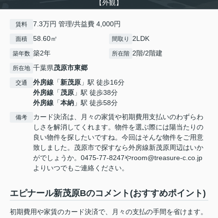
【外観】
7.3万円 管理/共益費 4,000円
賃料
58.60㎡
2LDK
面積
間取り
築2年
2階/2階建
築年数
所在階
千葉県
茂原市
東郷
所在地
外房線
「
新茂原
」駅 徒歩16分
交通
外房線
「
茂原
」駅 徒歩38分
外房線
「
本納
」駅 徒歩58分
カード決済は、月々の家賃や初期費用支払いのわずらわ
備考
しさを解消してくれます。物件を選ぶ際には陽当たりの
良い物件を探したいですね。今回はそんな物件をご用意
致しました。茂原市で探すなら外房線新茂原周辺はいか
がでしょうか。0475-77-8247やroom@treasure-c.co.jp
よりいつでもご連絡ください。
エピナール新茂原Bのコメント(おすすめポイント)
初期費用や家賃のカード決済で、月々の支払の手間を省けます。