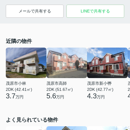
メールで共有する
LINEで共有する
近隣の物件
茂原市小林
茂原市高師
茂原市新小轡
2DK (42.41㎡)
2DK (51.67㎡)
2DK (42.77㎡)
2
3.7
5.6
4.3
万円
万円
万円
よく見られている物件