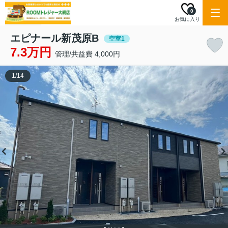
0
お気に入り
エピナール新茂原B
空室1
7.3万円
管理/共益費 4,000円
1
/
14