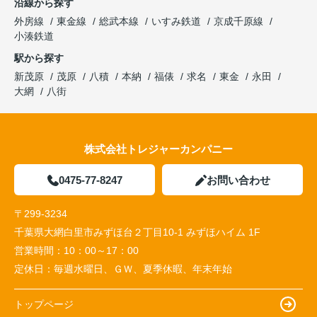
沿線から探す
外房線
東金線
総武本線
いすみ鉄道
京成千原線
小湊鉄道
駅から探す
新茂原
茂原
八積
本納
福俵
求名
東金
永田
大網
八街
株式会社トレジャーカンパニー
0475-77-8247
お問い合わせ
〒299-3234
千葉県大網白里市みずほ台２丁目10-1 みずほハイム 1F
営業時間：
10：00～17：00
定休日：
毎週水曜日、ＧＷ、夏季休暇、年末年始
トップページ