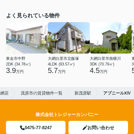
よく見られている物件
東金市中野
大網白里市北飯塚
大網白里市南横川
2DK (34.78㎡)
4LDK (93.57㎡)
3DK (70.79㎡)
3
3.9
5.7
4.5
万円
万円
万円
大網店
茂原市の賃貸物件一覧
新茂原駅
アブニールXⅣ
株式会社トレジャーカンパニー
0475-77-8247
お問い合わせ