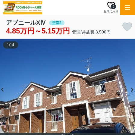
0
お気に入り
アブニールXⅣ
空室2
4.85万円～5.15万円
管理/共益費 3,500円
1
/
14