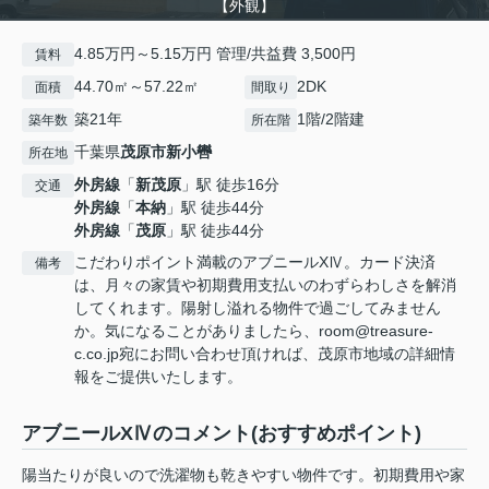
【外観】
4.85万円～5.15万円 管理/共益費 3,500円
賃料
44.70㎡～57.22㎡
2DK
面積
間取り
築21年
1階/2階建
築年数
所在階
千葉県
茂原市
新小轡
所在地
外房線
「
新茂原
」駅 徒歩16分
交通
外房線
「
本納
」駅 徒歩44分
外房線
「
茂原
」駅 徒歩44分
こだわりポイント満載のアブニールXⅣ。カード決済
備考
は、月々の家賃や初期費用支払いのわずらわしさを解消
してくれます。陽射し溢れる物件で過ごしてみません
か。気になることがありましたら、room@treasure-
c.co.jp宛にお問い合わせ頂ければ、茂原市地域の詳細情
報をご提供いたします。
アブニールXⅣのコメント(おすすめポイント)
陽当たりが良いので洗濯物も乾きやすい物件です。初期費用や家