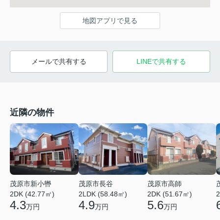
地図アプリで見る
メールで共有する
LINEで共有する
近隣の物件
茂原市新小轡
茂原市長谷
茂原市高師
2DK (42.77㎡)
2LDK (58.48㎡)
2DK (51.67㎡)
2
4.3
4.9
5.6
万円
万円
万円