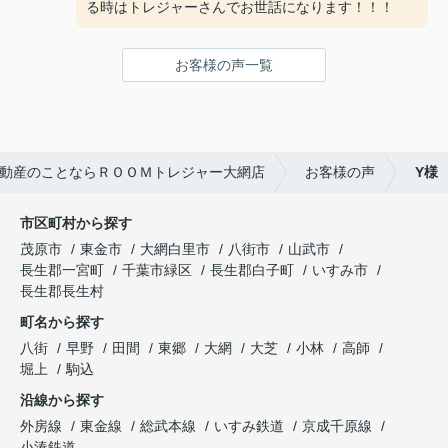
る時はトレジャーさんでお世話になります！！！
お客様の声一覧
動産のことならＲＯＯＭトレジャー大網店
お客様の声
Y様
市区町村から探す
茂原市
東金市
大網白里市
八街市
山武市
長生郡一宮町
千葉市緑区
長生郡白子町
いすみ市
長生郡長生村
町名から探す
八街
早野
田間
東郷
大網
大芝
小林
高師
堀上
駒込
沿線から探す
外房線
東金線
総武本線
いすみ鉄道
京成千原線
小湊鉄道