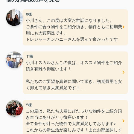
X様
小川さん、この度は大変お世話になりました。
ご条件に合う物件をご紹介頂き、物件ともに初期費
用にも大変満足です。
トレジャーカンパニーさんを選んで良かったです
Ｔ様
小川オスカルさんこの度は、オススメ物件をご紹介
頂き有難う御座います！
私たちのご要望を真剣に聞いて頂き、初期費用も安
く抑えて頂き大変満足です！
何社か不動産会社に行きましたが、ＲＯＯＭトレジ
Y様
ャー大網店さんの親切丁寧な接客
この度は、私たち夫婦にぴたっりな物件をご紹介頂
が一番良く、こんなに早く素敵なお部屋に巡り合え
き本当にありがとう御座います！
ると思いませんでした。（笑）
全て条件が叶った物件で大変満足しております♪
これからの新生活が楽しみです！またお部屋探しす
これからもお仕事頑張って下さい！！