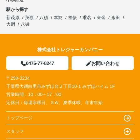
駅から探す
新茂原
茂原
八積
本納
福俵
求名
東金
永田
大網
八街
株式会社トレジャーカンパニー
0475-77-8247
お問い合わせ
〒299-3234
千葉県大網白里市みずほ台２丁目10-1 みずほハイム 1F
営業時間：
10：00～17：00
定休日：
毎週水曜日、ＧＷ、夏季休暇、年末年始
トップページ
スタッフ