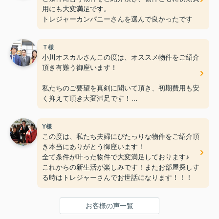
用にも大変満足です。
トレジャーカンパニーさんを選んで良かったです
Ｔ様
小川オスカルさんこの度は、オススメ物件をご紹介
頂き有難う御座います！
私たちのご要望を真剣に聞いて頂き、初期費用も安
く抑えて頂き大変満足です！
何社か不動産会社に行きましたが、ＲＯＯＭトレジ
Y様
ャー大網店さんの親切丁寧な接客
この度は、私たち夫婦にぴたっりな物件をご紹介頂
が一番良く、こんなに早く素敵なお部屋に巡り合え
き本当にありがとう御座います！
ると思いませんでした。（笑）
全て条件が叶った物件で大変満足しております♪
これからの新生活が楽しみです！またお部屋探しす
これからもお仕事頑張って下さい！！
る時はトレジャーさんでお世話になります！！！
お客様の声一覧