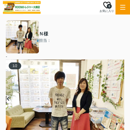
0
お気に入り
Ｎ様
担当：
-
1
/
2