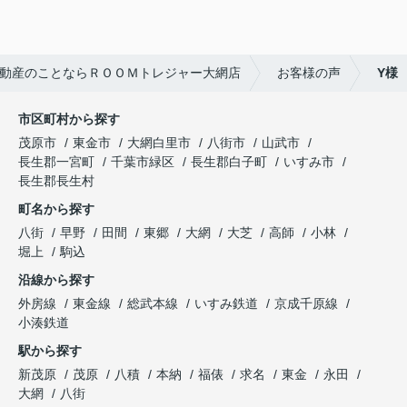
動産のことならＲＯＯＭトレジャー大網店
お客様の声
Y様
市区町村から探す
茂原市
東金市
大網白里市
八街市
山武市
長生郡一宮町
千葉市緑区
長生郡白子町
いすみ市
長生郡長生村
町名から探す
八街
早野
田間
東郷
大網
大芝
高師
小林
堀上
駒込
沿線から探す
外房線
東金線
総武本線
いすみ鉄道
京成千原線
小湊鉄道
駅から探す
新茂原
茂原
八積
本納
福俵
求名
東金
永田
大網
八街