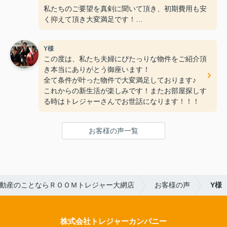
私たちのご要望を真剣に聞いて頂き、初期費用も安
く抑えて頂き大変満足です！
何社か不動産会社に行きましたが、ＲＯＯＭトレジ
Y様
ャー大網店さんの親切丁寧な接客
この度は、私たち夫婦にぴたっりな物件をご紹介頂
が一番良く、こんなに早く素敵なお部屋に巡り合え
き本当にありがとう御座います！
ると思いませんでした。（笑）
全て条件が叶った物件で大変満足しております♪
これからの新生活が楽しみです！またお部屋探しす
これからもお仕事頑張って下さい！！
る時はトレジャーさんでお世話になります！！！
お客様の声一覧
動産のことならＲＯＯＭトレジャー大網店
お客様の声
Y様
株式会社トレジャーカンパニー