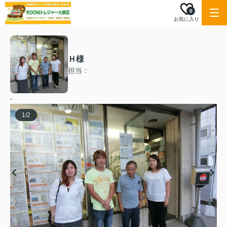
0
お気に入り
Ｈ様
担当：
-
1
/
2