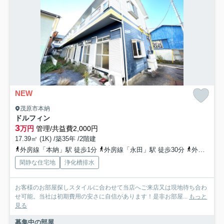
NEW
茂原市本納
ドルフィン
3
万円
管理/共益費2,000円
17.39㎡ (1K) /築35年 /2階建
外房線「本納」駅 徒歩1分
外房線「永田」駅 徒歩30分
外房線「新茂原」駅 徒歩54分
閑静な住宅地
浄化槽排水
お客様のお部屋探しスタイルに合わせて当店へご来店又は現地待ち合わ
せ可能。当社は初期費用の安さに自信があります！是非お部屋...
もっと
見る
募集中の部屋