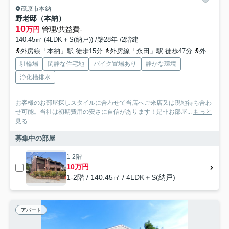
茂原市本納
野老邸（本納）
10
万円
管理/共益費-
140.45㎡ (4LDK＋S(納戸)) /築28年 /2階建
外房線「本納」駅 徒歩15分
外房線「永田」駅 徒歩47分
外房線「新茂原」駅 徒歩53分
駐輪場
閑静な住宅地
バイク置場あり
静かな環境
浄化槽排水
お客様のお部屋探しスタイルに合わせて当店へご来店又は現地待ち合わ
せ可能。当社は初期費用の安さに自信があります！是非お部屋...
もっと
見る
募集中の部屋
1-2階
10万円
1-2階 / 140.45㎡ / 4LDK＋S(納戸)
アパート