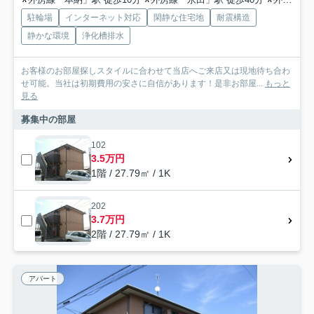
駐輪場
インターネット対応
閑静な住宅地
耐震構造
静かな環境
浄化槽排水
お客様のお部屋探しスタイルに合わせて当店へご来店又は現地待ち合わ
せ可能。当社は初期費用の安さに自信があります！是非お部屋...
もっと
見る
募集中の部屋
102
3.5万円
1階 / 27.79㎡ / 1K
202
3.7万円
2階 / 27.79㎡ / 1K
アパート