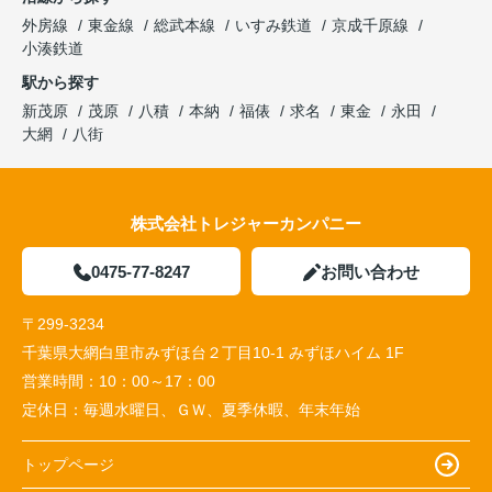
外房線
東金線
総武本線
いすみ鉄道
京成千原線
小湊鉄道
駅から探す
新茂原
茂原
八積
本納
福俵
求名
東金
永田
大網
八街
株式会社トレジャーカンパニー
0475-77-8247
お問い合わせ
〒299-3234
千葉県大網白里市みずほ台２丁目10-1 みずほハイム 1F
営業時間：
10：00～17：00
定休日：
毎週水曜日、ＧＷ、夏季休暇、年末年始
トップページ