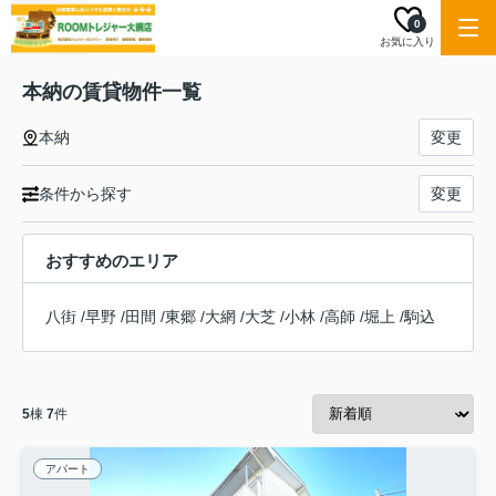
0
お気に入り
本納の賃貸物件一覧
本納
変更
条件から探す
変更
おすすめのエリア
八街
/
早野
/
田間
/
東郷
/
大網
/
大芝
/
小林
/
高師
/
堀上
/
駒込
5
棟
7
件
アパート