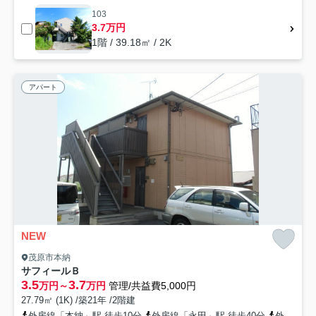
103
3.7万円
1階 / 39.18㎡ / 2K
アパート
NEW
茂原市本納
サフィールＢ
3.5
3.7
万円～
万円
管理/共益費5,000円
27.79㎡ (1K) /築21年 /2階建
外房線「本納」駅 徒歩10分
外房線「永田」駅 徒歩40分
外房線「新茂原」駅 徒歩43分