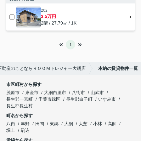
202
3.5万円
2階 / 27.79㎡ / 1K
1
不動産のことならＲＯＯＭトレジャー大網店
本納の賃貸物件一覧
市区町村から探す
茂原市
東金市
大網白里市
八街市
山武市
長生郡一宮町
千葉市緑区
長生郡白子町
いすみ市
長生郡長生村
町名から探す
八街
早野
田間
東郷
大網
大芝
小林
高師
堀上
駒込
沿線から探す