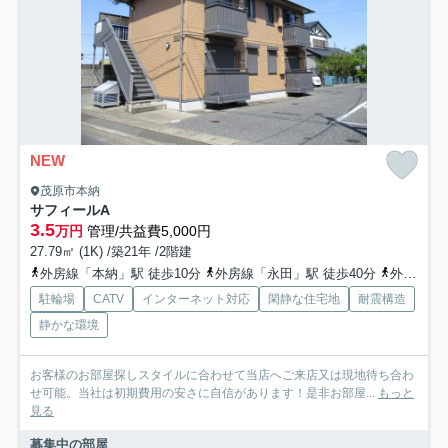
NEW
茂原市本納
サフィールA
3.5
万円
管理/共益費5,000円
27.79㎡ (1K) /築21年 /2階建
外房線「本納」駅 徒歩10分
外房線「永田」駅 徒歩40分
外房線「新茂原」駅 徒歩43分
駐輪場
CATV
インターネット対応
閑静な住宅地
耐震構造
静かな環境
お客様のお部屋探しスタイルに合わせて当店へご来店又は現地待ち合わ
せ可能。当社は初期費用の安さに自信があります！是非お部屋...
もっと
見る
募集中の部屋