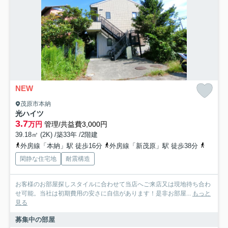
NEW
茂原市本納
光ハイツ
3.7
万円
管理/共益費3,000円
39.18㎡ (2K) /築33年 /2階建
外房線「本納」駅 徒歩16分
外房線「新茂原」駅 徒歩38分
外房線
閑静な住宅地
耐震構造
お客様のお部屋探しスタイルに合わせて当店へご来店又は現地待ち合わ
せ可能。当社は初期費用の安さに自信があります！是非お部屋...
もっと
見る
募集中の部屋