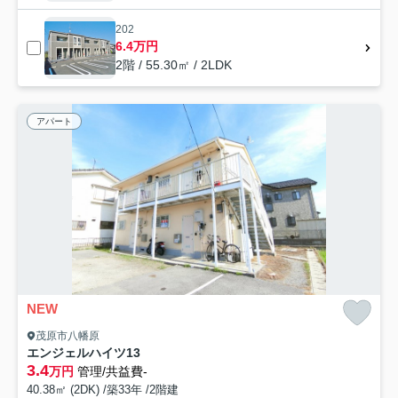
202
6.4万円
2階 / 55.30㎡ / 2LDK
アパート
NEW
茂原市八幡原
エンジェルハイツ13
3.4
万円
管理/共益費-
40.38㎡ (2DK) /築33年 /2階建