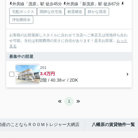
外房線「茂原」駅 徒歩45分
外房線「新茂原」駅 徒歩67分
外房線「
宅配ボックス
閑静な住宅地
耐震構造
静かな環境
浄化槽排水
お客様のお部屋探しスタイルに合わせて当店へご来店又は現地待ち合わ
せ可能。当社は初期費用の安さに自信があります！是非お部屋...
もっと
見る
募集中の部屋
201
3.4万円
2階 / 40.38㎡ / 2DK
1
動産のことならＲＯＯＭトレジャー大網店
八幡原の賃貸物件一覧