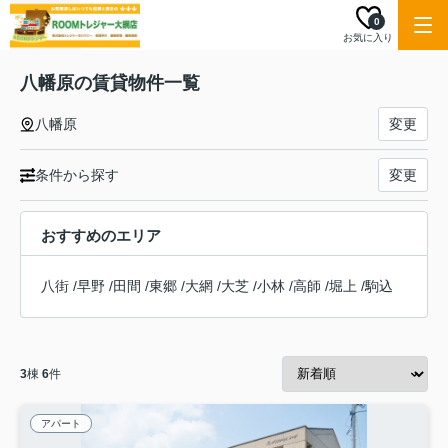
0
お気に入り
八幡原の賃貸物件一覧
八幡原
変更
条件から探す
変更
おすすめのエリア
八街
/
早野
/
田間
/
東郷
/
大網
/
大芝
/
小林
/
高師
/
堀上
/
駒込
3
棟
6
件
アパート