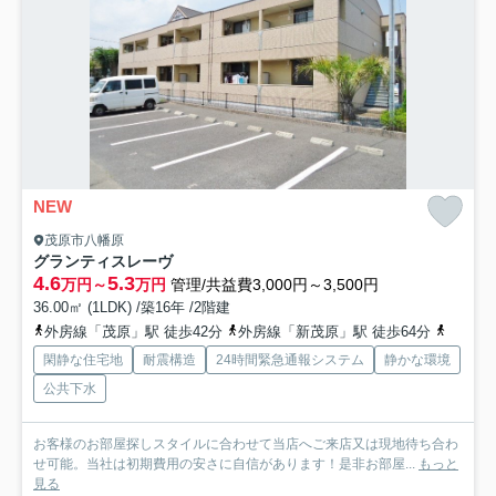
NEW
茂原市八幡原
グランティスレーヴ
4.6
5.3
万円～
万円
管理/共益費3,000円～3,500円
36.00㎡ (1LDK) /築16年 /2階建
外房線「茂原」駅 徒歩42分
外房線「新茂原」駅 徒歩64分
外房線
閑静な住宅地
耐震構造
24時間緊急通報システム
静かな環境
公共下水
お客様のお部屋探しスタイルに合わせて当店へご来店又は現地待ち合わ
せ可能。当社は初期費用の安さに自信があります！是非お部屋...
もっと
見る