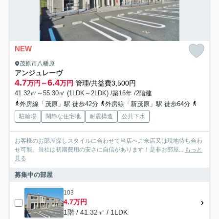
NEW
茂原市八幡原
アンジュレーヴ
4.7
6.4
万円～
万円
管理/共益費3,500円
41.32㎡～55.30㎡ (1LDK～2LDK) /築16年 /2階建
外房線「茂原」駅 徒歩42分
外房線「新茂原」駅 徒歩64分
外房線
駐輪場
閑静な住宅地
耐震構造
公共下水
お客様のお部屋探しスタイルに合わせて当店へご来店又は現地待ち合わ
せ可能。当社は初期費用の安さに自信があります！是非お部屋...
もっと
見る
募集中の部屋
103
4.7万円
1階 / 41.32㎡ / 1LDK