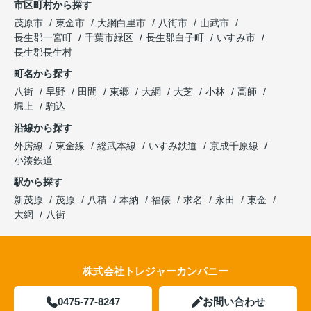
市区町村から探す
茂原市
東金市
大網白里市
八街市
山武市
長生郡一宮町
千葉市緑区
長生郡白子町
いすみ市
長生郡長生村
町名から探す
八街
早野
田間
東郷
大網
大芝
小林
高師
堀上
駒込
沿線から探す
外房線
東金線
総武本線
いすみ鉄道
京成千原線
小湊鉄道
駅から探す
新茂原
茂原
八積
本納
福俵
求名
永田
東金
大網
八街
株式会社トレジャーカンパニー
0475-77-8247
お問い合わせ