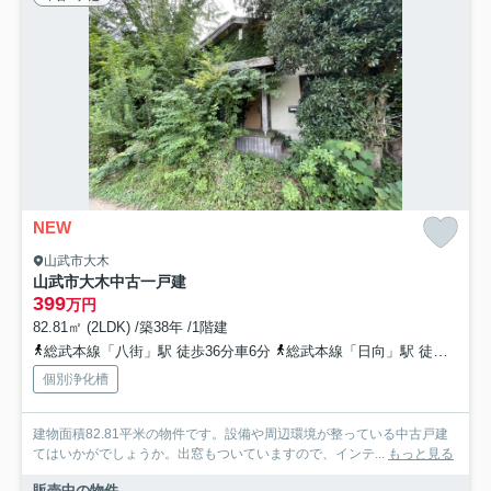
NEW
山武市大木
山武市大木中古一戸建
399
万円
82.81㎡ (2LDK) /築38年 /1階建
総武本線「八街」駅 徒歩36分車6分
総武本線「日向」駅 徒歩61分
個別浄化槽
建物面積82.81平米の物件です。設備や周辺環境が整っている中古戸建
てはいかがでしょうか。出窓もついていますので、インテ...
もっと見る
販売中の物件