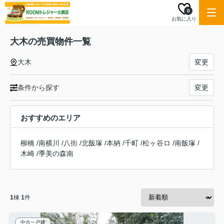
0
お気に入り
大木の売買物件一覧
大木
変更
条件から探す
変更
おすすめのエリア
柳橋
/
南横川
/
八街
/
北飯塚
/
本納
/
千町
/
松ヶ谷ロ
/
南飯塚
/
木崎
/
季美の森南
1
棟
1
件
中古一戸建