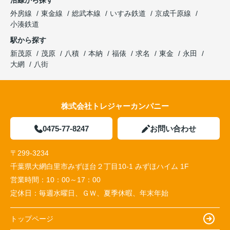
沿線から探す
外房線
東金線
総武本線
いすみ鉄道
京成千原線
小湊鉄道
駅から探す
新茂原
茂原
八積
本納
福俵
求名
東金
永田
大網
八街
株式会社トレジャーカンパニー
0475-77-8247
お問い合わせ
〒299-3234
千葉県大網白里市みずほ台２丁目10-1 みずほハイム 1F
営業時間：
10：00～17：00
定休日：
毎週水曜日、ＧＷ、夏季休暇、年末年始
トップページ