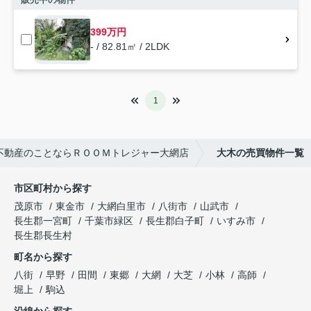
399万円
- / 82.81㎡ / 2LDK
1
不動産のことならＲＯＯＭトレジャー大網店
大木の売買物件一覧
市区町村から探す
茂原市
東金市
大網白里市
八街市
山武市
長生郡一宮町
千葉市緑区
長生郡白子町
いすみ市
長生郡長生村
町名から探す
八街
早野
田間
東郷
大網
大芝
小林
高師
堀上
駒込