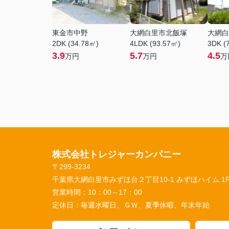
東金市中野
大網白里市北飯塚
大網白
2DK (34.78㎡)
4LDK (93.57㎡)
3DK (
3.9
5.7
4.5
万円
万円
万
株式会社トレジャーカンパニー
〒299-3234
千葉県大網白里市みずほ台２丁目10-1 みずほハイム 1
営業時間：
10：00～17：00
定休日：
毎週水曜日、ＧＷ、夏季休暇、年末年始