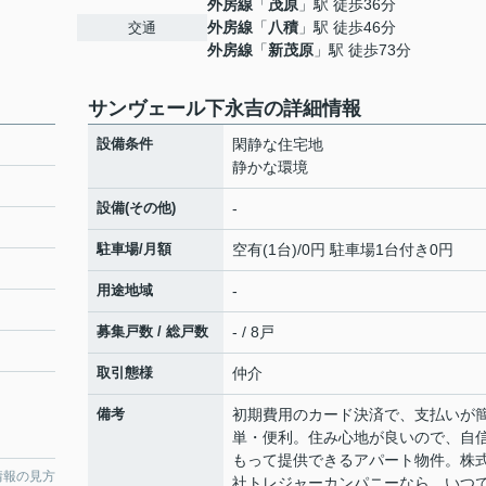
外房線
「
茂原
」駅 徒歩36分
外房線
「
八積
」駅 徒歩46分
交通
外房線
「
新茂原
」駅 徒歩73分
サンヴェール下永吉の詳細情報
設備条件
閑静な住宅地
静かな環境
設備(その他)
-
駐車場/月額
空有(1台)/0円 駐車場1台付き0円
用途地域
-
募集戸数 / 総戸数
- / 8戸
取引態様
仲介
備考
初期費用のカード決済で、支払いが
単・便利。住み心地が良いので、自
もって提供できるアパート物件。株
情報の見方
社トレジャーカンパニーなら、いつ