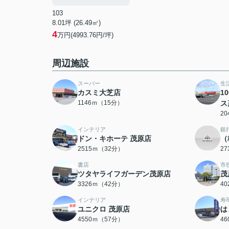
103
8.01坪 (26.49㎡)
4
万円(4993.76円/坪)
周辺施設
スーパー
生
カスミ大芝店
1
1146ｍ（15分）
ス
2
インテリア
銀
ドン・キホーテ 茂原店
（
2515ｍ（32分）
2
書店
市
ツタヤライフガーデン茂原店
茂
3326ｍ（42分）
4
インテリア
寿
ユニクロ 茂原店
は
4550ｍ（57分）
4