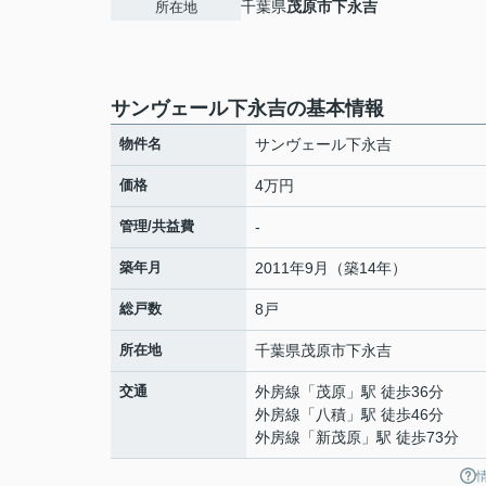
千葉県
茂原市
下永吉
所在地
サンヴェール下永吉の基本情報
物件名
サンヴェール下永吉
価格
4万円
管理/共益費
-
築年月
2011年9月（築14年）
総戸数
8戸
所在地
千葉県
茂原市
下永吉
交通
外房線
「
茂原
」駅 徒歩36分
外房線
「
八積
」駅 徒歩46分
外房線
「
新茂原
」駅 徒歩73分