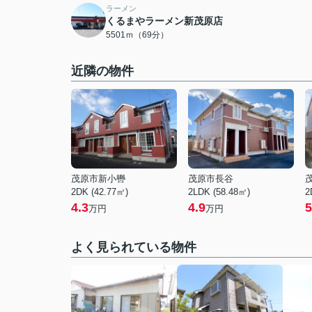
ラーメン
くるまやラーメン新茂原店
5501ｍ（69分）
近隣の物件
茂原市新小轡
茂原市長谷
2DK (42.77㎡)
2LDK (58.48㎡)
2
4.3
4.9
5
万円
万円
よく見られている物件