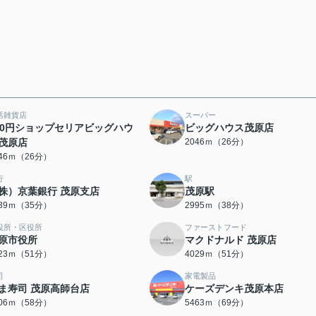
活雑貨店
スーパー
00円ショップセリアビッグハウ
ビッグハウス茂原店
茂原店
2046ｍ（26分）
046ｍ（26分）
行
駅
株）京葉銀行 茂原支店
茂原駅
739ｍ（35分）
2995ｍ（38分）
役所・区役所
ファーストフード
原市役所
マクドナルド 茂原店
023ｍ（51分）
4029ｍ（51分）
司
家電製品
ま寿司 茂原高師台店
ケーズデンキ茂原本店
606ｍ（58分）
5463ｍ（69分）