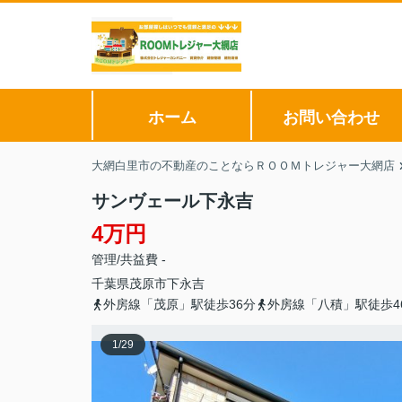
ホーム
お問い合わせ
大網白里市の不動産のことならＲＯＯＭトレジャー大網店
サンヴェール下永吉
4万円
管理/共益費 -
千葉県
茂原市
下永吉
外房線「茂原」駅徒歩36分
外房線「八積」駅徒歩4
1
/
29