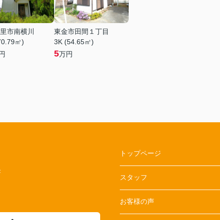
里市南横川
東金市田間１丁目
70.79㎡)
3K (54.65㎡)
5
円
万円
トップページ
F
スタッフ
お客様の声