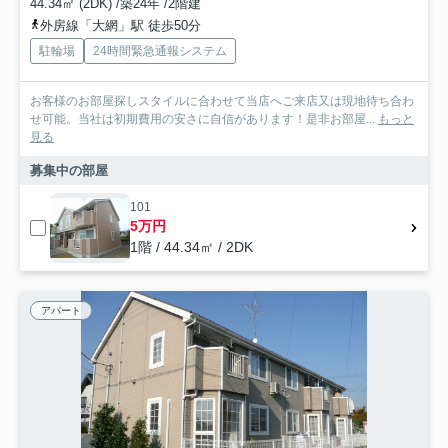
44.34㎡ (2DK) /築24年 /2階建
外房線「大網」駅 徒歩50分
駐輪場
24時間緊急通報システム
お客様のお部屋探しスタイルに合わせて当店へご来店又は現地待ち合わ
せ可能。当社は初期費用の安さに自信があります！是非お部屋...
もっと
見る
募集中の部屋
101
5万円
1階 / 44.34㎡ / 2DK
アパート