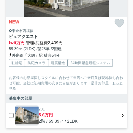
NEW
東金市西福俵
ピュアクエスト
5.6
万円
管理/共益費2,409円
59.39㎡ (2LDK) /築25年 /2階建
外房線「大網」駅 徒歩54分
駐輪場
防犯カメラ
耐震構造
24時間緊急通報システム
お客様のお部屋探しスタイルに合わせて当店へご来店又は現地待ち合わ
せ可能。当社は初期費用の安さに自信があります！是非お部屋...
もっと
見る
募集中の部屋
201
5.6万円
2階 / 59.39㎡ / 2LDK