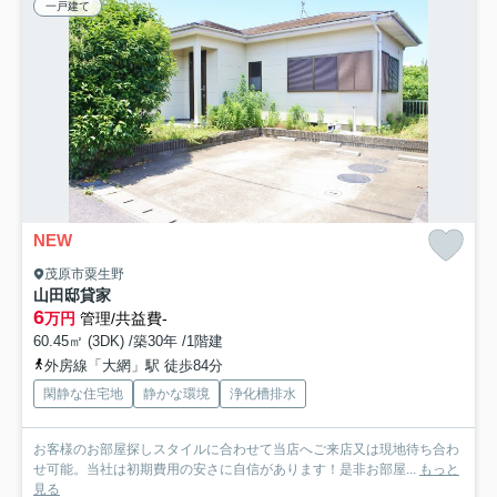
一戸建て
NEW
茂原市粟生野
山田邸貸家
6
万円
管理/共益費-
60.45㎡ (3DK) /築30年 /1階建
外房線「大網」駅 徒歩84分
閑静な住宅地
静かな環境
浄化槽排水
お客様のお部屋探しスタイルに合わせて当店へご来店又は現地待ち合わ
せ可能。当社は初期費用の安さに自信があります！是非お部屋...
もっと
見る