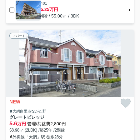
401
5.25万円
4階 / 55.00㎡ / 3DK
アパート
NEW
大網白里市ながた野
グレートビレッジ
5.6
万円
管理/共益費2,800円
58.98㎡ (2LDK) /築25年 /2階建
外房線「大網」駅 徒歩28分