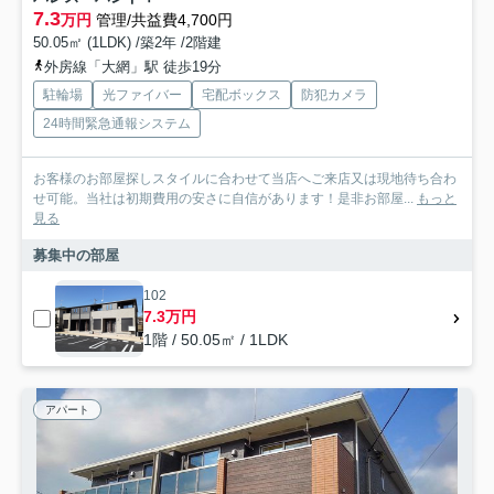
7.3
万円
管理/共益費4,700円
50.05㎡ (1LDK) /築2年 /2階建
外房線「大網」駅 徒歩19分
駐輪場
光ファイバー
宅配ボックス
防犯カメラ
24時間緊急通報システム
お客様のお部屋探しスタイルに合わせて当店へご来店又は現地待ち合わ
せ可能。当社は初期費用の安さに自信があります！是非お部屋...
もっと
見る
募集中の部屋
102
7.3万円
1階 / 50.05㎡ / 1LDK
アパート