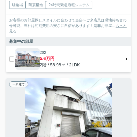
駐輪場
耐震構造
24時間緊急通報システム
お客様のお部屋探しスタイルに合わせて当店へご来店又は現地待ち合わ
せ可能。当社は初期費用の安さに自信があります！是非お部屋...
もっと
見る
募集中の部屋
202
5.6万円
2階 / 58.98㎡ / 2LDK
一戸建て