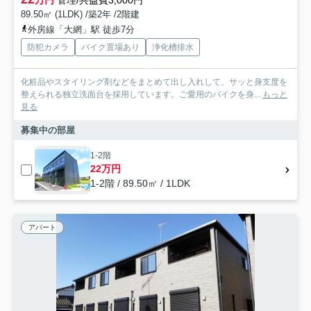
万円
管理/共益費3,000円
89.50㎡ (1LDK) /築2年 /2階建
外房線「大網」駅 徒歩7分
防犯カメラ
バイク置場あり
浄化槽排水
化粧品やスタイリング剤などをまとめて出し入れして、サッと身支度を
整えられる独立洗面台を採用しています。ご愛用のバイクを身...
もっと
見る
募集中の部屋
1-2階
22万円
1-2階 / 89.50㎡ / 1LDK
アパート