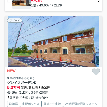
6.4万円
1階 / 49.60㎡ / 2LDK
アパート
NEW
大網白里市みどりが丘
グレイスガーデンD
5.3
万円
管理/共益費3,500円
45.89㎡ (1LDK) /築9年 /2階建
外房線「大網」駅 徒歩29分
駐輪場
宅配ボックス
閑静な住宅地
24時間緊急通報システム