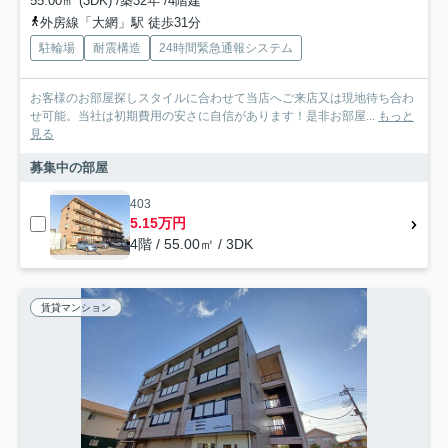
55.00㎡ (3DK) /築32年 /4階建
外房線「大網」駅 徒歩31分
駐輪場
耐震構造
24時間緊急通報システム
お客様のお部屋探しスタイルに合わせて当店へご来店又は現地待ち合わ
せ可能。当社は初期費用の安さに自信があります！是非お部屋...
もっと
見る
募集中の部屋
403
5.15万円
4階 / 55.00㎡ / 3DK
賃貸マンション