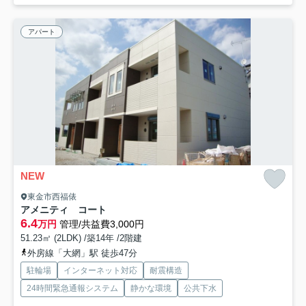
アパート
NEW
東金市西福俵
アメニティ コート
6.4
万円
管理/共益費3,000円
51.23㎡ (2LDK) /築14年 /2階建
外房線「大網」駅 徒歩47分
駐輪場
インターネット対応
耐震構造
24時間緊急通報システム
静かな環境
公共下水