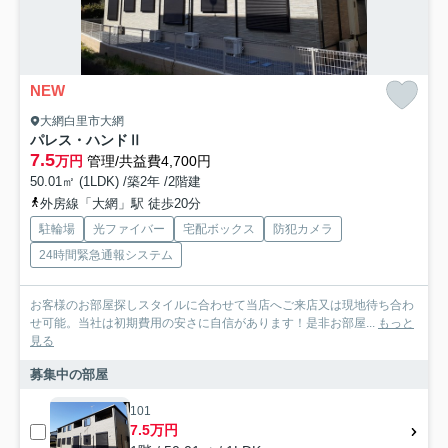
NEW
大網白里市大網
パレス・ハンドⅡ
7.5
万円
管理/共益費4,700円
50.01㎡ (1LDK) /築2年 /2階建
外房線「大網」駅 徒歩20分
駐輪場
光ファイバー
宅配ボックス
防犯カメラ
24時間緊急通報システム
お客様のお部屋探しスタイルに合わせて当店へご来店又は現地待ち合わ
せ可能。当社は初期費用の安さに自信があります！是非お部屋...
もっと
見る
募集中の部屋
101
7.5万円