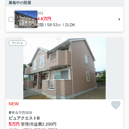
募集中の部屋
201
4.6万円
2階 / 58.53㎡ / 2LDK
アパート
NEW
東金市西福俵
ピュアクエストB
5
万円
管理/共益費2,200円