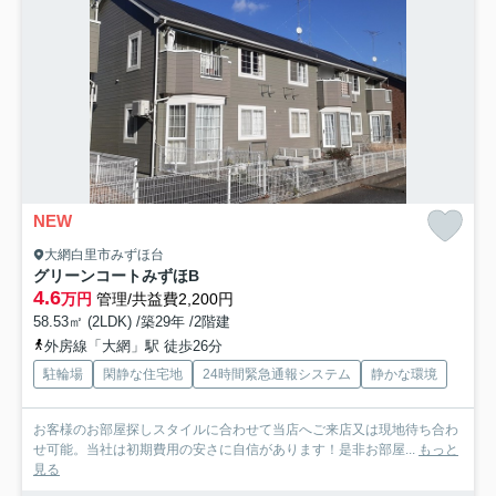
NEW
大網白里市みずほ台
グリーンコートみずほB
4.6
万円
管理/共益費2,200円
58.53㎡ (2LDK) /築29年 /2階建
外房線「大網」駅 徒歩26分
駐輪場
閑静な住宅地
24時間緊急通報システム
静かな環境
お客様のお部屋探しスタイルに合わせて当店へご来店又は現地待ち合わ
せ可能。当社は初期費用の安さに自信があります！是非お部屋...
もっと
見る