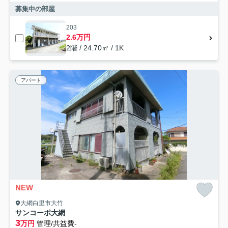
募集中の部屋
203
2.6万円
2階 / 24.70㎡ / 1K
アパート
NEW
大網白里市大竹
サンコーポ大網
3
万円
管理/共益費-