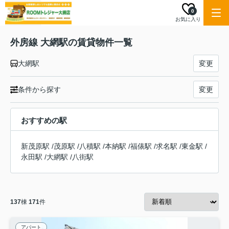
0
お気に入り
外房線 大網駅の賃貸物件一覧
大網駅
変更
条件から探す
変更
おすすめの駅
新茂原駅
/
茂原駅
/
八積駅
/
本納駅
/
福俵駅
/
求名駅
/
東金駅
/
永田駅
/
大網駅
/
八街駅
137
棟
171
件
アパート