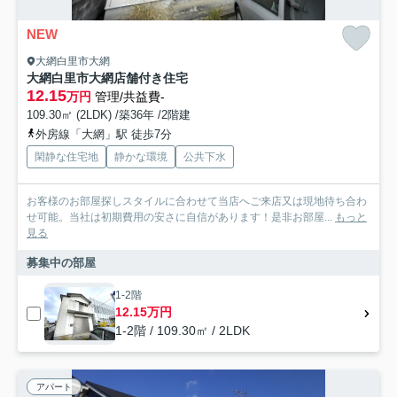
NEW
大網白里市大網
大網白里市大網店舗付き住宅
12.15
万円
管理/共益費-
109.30㎡ (2LDK) /築36年 /2階建
外房線「大網」駅 徒歩7分
閑静な住宅地
静かな環境
公共下水
お客様のお部屋探しスタイルに合わせて当店へご来店又は現地待ち合わ
せ可能。当社は初期費用の安さに自信があります！是非お部屋...
もっと
見る
募集中の部屋
1-2階
12.15万円
1-2階 / 109.30㎡ / 2LDK
アパート