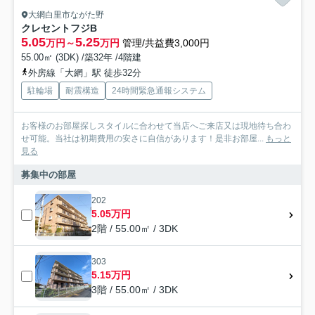
大網白里市ながた野
クレセントフジB
5.05
5.25
万円～
万円
管理/共益費3,000円
55.00㎡ (3DK) /築32年 /4階建
外房線「大網」駅 徒歩32分
駐輪場
耐震構造
24時間緊急通報システム
お客様のお部屋探しスタイルに合わせて当店へご来店又は現地待ち合わ
せ可能。当社は初期費用の安さに自信があります！是非お部屋...
もっと
見る
募集中の部屋
202
5.05万円
2階 / 55.00㎡ / 3DK
303
5.15万円
3階 / 55.00㎡ / 3DK