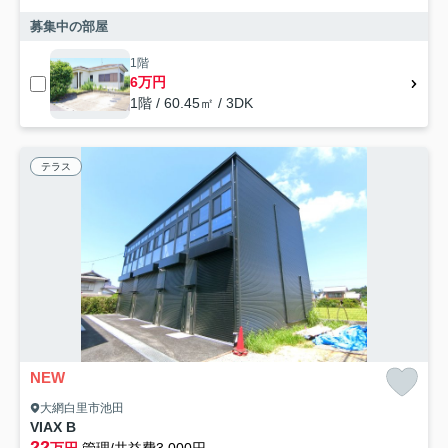
募集中の部屋
1階
6万円
1階 / 60.45㎡ / 3DK
テラス
NEW
大網白里市池田
VIAX B
22