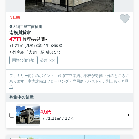
NEW
大網白里市南横川
南横川貸家
4
万円
管理/共益費-
71.21㎡ (2DK) /築34年 /2階建
外房線「大網」駅 徒歩57分
閑静な住宅地
公共下水
ファミリー向けのポイント、茂原市立本納小学校が徒歩52分のところに
あります。室内設備はフローリング・専用庭・バストイレ別...
もっと見
る
募集中の部屋
4万円
- / 71.21㎡ / 2DK