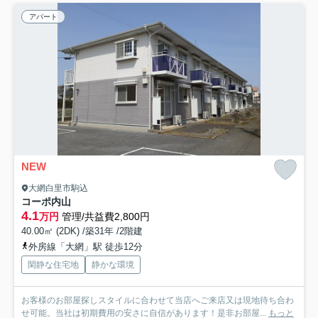
アパート
NEW
大網白里市駒込
コーポ内山
4.1
万円
管理/共益費2,800円
40.00㎡ (2DK) /築31年 /2階建
外房線「大網」駅 徒歩12分
閑静な住宅地
静かな環境
お客様のお部屋探しスタイルに合わせて当店へご来店又は現地待ち合わ
せ可能。当社は初期費用の安さに自信があります！是非お部屋...
もっと