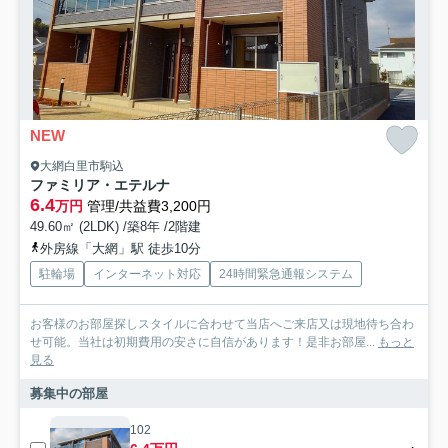
NEW
大網白里市駒込
ファミリア・エテルナ
6.4
万円
管理/共益費3,200円
49.60㎡ (2LDK) /築8年 /2階建
外房線「大網」駅 徒歩10分
駐輪場
インターネット対応
24時間緊急通報システム
お客様のお部屋探しスタイルに合わせて当店へご来店又は現地待ち合わ
せ可能。当社は初期費用の安さに自信があります！是非お部屋...
もっと
見る
募集中の部屋
102