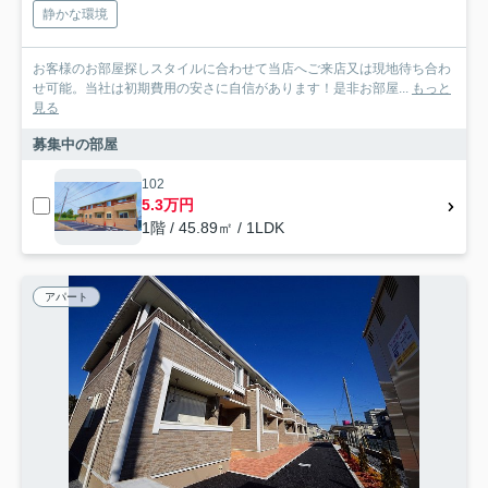
静かな環境
お客様のお部屋探しスタイルに合わせて当店へご来店又は現地待ち合わ
せ可能。当社は初期費用の安さに自信があります！是非お部屋...
もっと
見る
募集中の部屋
102
5.3万円
1階 / 45.89㎡ / 1LDK
アパート