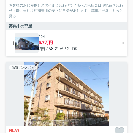
お客様のお部屋探しスタイルに合わせて当店へご来店又は現地待ち合わ
せ可能。当社は初期費用の安さに自信があります！是非お部屋...
もっと
見る
募集中の部屋
204
6.7万円
2階 / 58.21㎡ / 2LDK
賃貸マンション
NEW