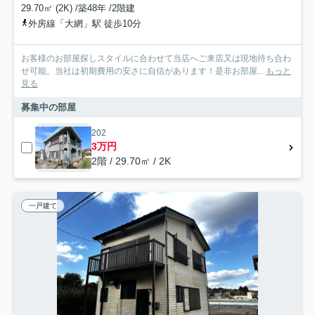
29.70㎡ (2K) /築48年 /2階建
外房線「大網」駅 徒歩10分
お客様のお部屋探しスタイルに合わせて当店へご来店又は現地待ち合わ
せ可能。当社は初期費用の安さに自信があります！是非お部屋...
もっと
見る
募集中の部屋
202
3万円
2階 / 29.70㎡ / 2K
一戸建て