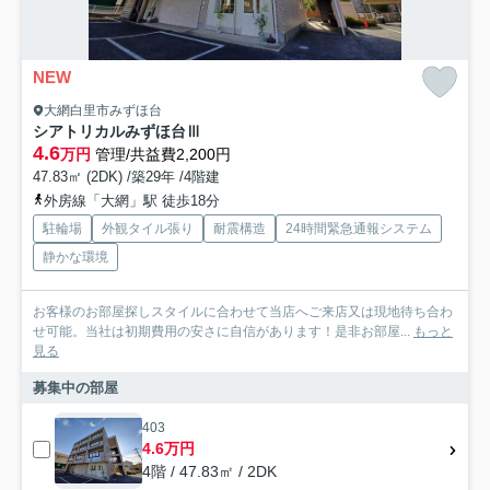
NEW
大網白里市みずほ台
シアトリカルみずほ台Ⅲ
4.6
万円
管理/共益費2,200円
47.83㎡ (2DK) /築29年 /4階建
外房線「大網」駅 徒歩18分
駐輪場
外観タイル張り
耐震構造
24時間緊急通報システム
静かな環境
お客様のお部屋探しスタイルに合わせて当店へご来店又は現地待ち合わ
せ可能。当社は初期費用の安さに自信があります！是非お部屋...
もっと
見る
募集中の部屋
403
4.6万円
4階 / 47.83㎡ / 2DK