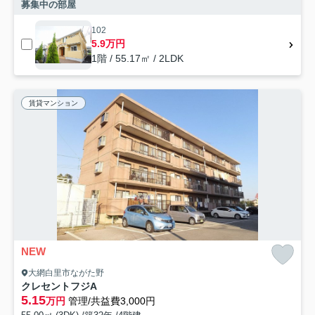
募集中の部屋
102
5.9万円
1階 / 55.17㎡ / 2LDK
賃貸マンション
NEW
大網白里市ながた野
クレセントフジA
5.15
万円
管理/共益費3,000円