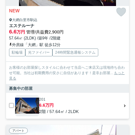
NEW
大網白里市駒込
エステルーナ
6.6
万円
管理/共益費2,900円
57.64㎡ (2LDK) /築9年 /2階建
外房線「大網」駅 徒歩12分
駐輪場
光ファイバー
24時間緊急通報システム
お客様のお部屋探しスタイルに合わせて当店へご来店又は現地待ち合わ
せ可能。当社は初期費用の安さに自信があります！是非お部屋...
もっと
見る
募集中の部屋
201
6.6万円
2階 / 57.64㎡ / 2LDK
アパート