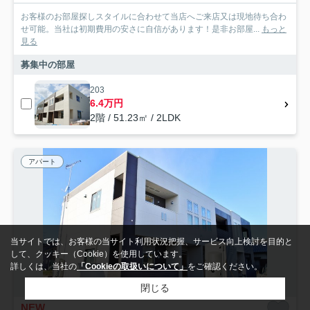
お客様のお部屋探しスタイルに合わせて当店へご来店又は現地待ち合わ
せ可能。当社は初期費用の安さに自信があります！是非お部屋...
もっと
見る
募集中の部屋
203
6.4万円
2階 / 51.23㎡ / 2LDK
アパート
当サイトでは、お客様の当サイト利用状況把握、サービス向上検討を目的と
して、クッキー（Cookie）を使用しています。
詳しくは、当社の
「Cookieの取扱いについて」
をご確認ください。
閉じる
NEW