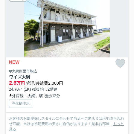
NEW
大網白里市駒込
ワイズ大網
2.6
万円
管理/共益費2,000円
24.70㎡ (1K) /築37年 /2階建
外房線「大網」駅 徒歩12分
浄化槽排水
お客様のお部屋探しスタイルに合わせて当店へご来店又は現地待ち合わ
せ可能。当社は初期費用の安さに自信があります！是非お部屋...
もっと
見る