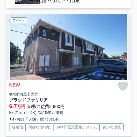
1階 / 50.01㎡ / 1LDK
アパート
NEW
大網白里市大竹
プラシドファミリア
6.7
万円
管理/共益費3,800円
58.21㎡ (2LDK) /築10年 /2階建
外房線「大網」駅 徒歩5分
駐輪場
閑静な住宅地
24時間緊急通報システム
静かな環境