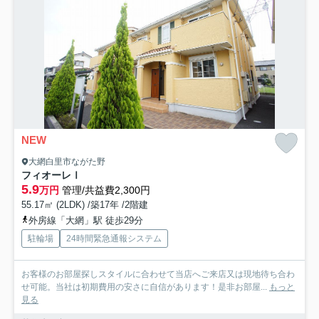
NEW
大網白里市ながた野
フィオーレⅠ
5.9
万円
管理/共益費2,300円
55.17㎡ (2LDK) /築17年 /2階建
外房線「大網」駅 徒歩29分
駐輪場
24時間緊急通報システム
お客様のお部屋探しスタイルに合わせて当店へご来店又は現地待ち合わ
せ可能。当社は初期費用の安さに自信があります！是非お部屋...
もっと
見る