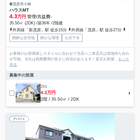
茂原市小林
ハウスMT
4.3
万円
管理/共益費-
35.50㎡ (2DK) /築36年 /2階建
外房線「新茂原」駅 徒歩15分
外房線「茂原」駅 徒歩27分
外房線
閑静な住宅地
静かな環境
公共下水
お客様のお部屋探しスタイルに合わせて当店へご来店又は現地待ち合わ
せ可能。当社は初期費用の安さに自信があります！是非お部屋...
もっと
見る
募集中の部屋
201
4.3万円
2階 / 35.50㎡ / 2DK
アパート