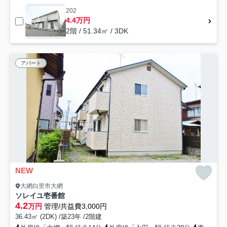
202
4.4万円
2階 / 51.34㎡ / 3DK
アパート
NEW
大網白里市大網
ソレイユ壱番館
4.2
万円
管理/共益費3,000円
36.43㎡ (2DK) /築23年 /2階建