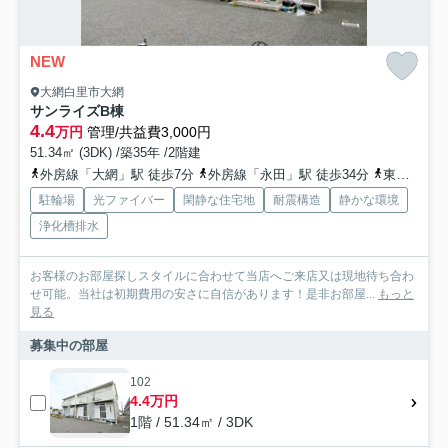
NEW
大網白里市大網
サンライズB棟
4.4
万円
管理/共益費3,000円
51.34㎡ (3DK) /築35年 /2階建
外房線「大網」駅 徒歩7分
外房線「永田」駅 徒歩34分
東金線「福俵」駅 徒歩49分
駐輪場
光ファイバー
閑静な住宅地
耐震構造
静かな環境
浄化槽排水
お客様のお部屋探しスタイルに合わせて当店へご来店又は現地待ち合わ
せ可能。当社は初期費用の安さに自信があります！是非お部屋...
もっと
見る
募集中の部屋
102
4.4万円
1階 / 51.34㎡ / 3DK