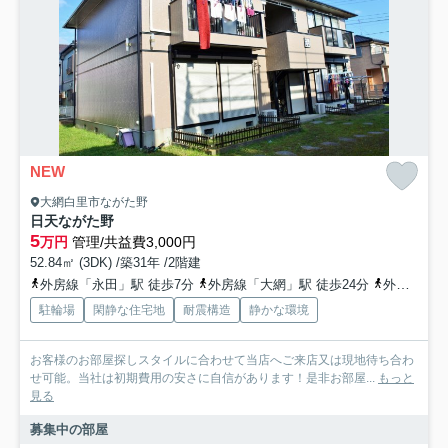
NEW
大網白里市ながた野
日天ながた野
5
万円
管理/共益費3,000円
52.84㎡ (3DK) /築31年 /2階建
外房線「永田」駅 徒歩7分
外房線「大網」駅 徒歩24分
外房線「本納」駅 徒歩38分
駐輪場
閑静な住宅地
耐震構造
静かな環境
お客様のお部屋探しスタイルに合わせて当店へご来店又は現地待ち合わ
せ可能。当社は初期費用の安さに自信があります！是非お部屋...
もっと
見る
募集中の部屋