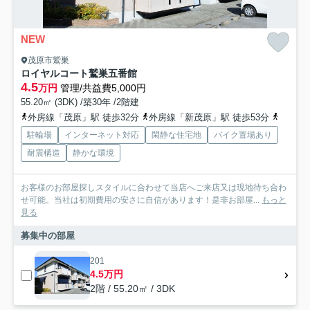
NEW
茂原市鷲巣
ロイヤルコート鷲巣五番館
4.5
万円
管理/共益費5,000円
55.20㎡ (3DK) /築30年 /2階建
外房線「茂原」駅 徒歩32分
外房線「新茂原」駅 徒歩53分
外房線
駐輪場
インターネット対応
閑静な住宅地
バイク置場あり
耐震構造
静かな環境
お客様のお部屋探しスタイルに合わせて当店へご来店又は現地待ち合わ
せ可能。当社は初期費用の安さに自信があります！是非お部屋...
もっと
見る
募集中の部屋
201
4.5万円
2階 / 55.20㎡ / 3DK