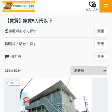
0
お気に入り
【賃貸】家賃5万円以下
市区町村から探す
変更
沿線・駅から探す
変更
～5万円
変更
370
棟
502
件
アパート