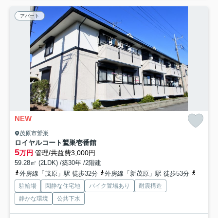
アパート
NEW
茂原市鷲巣
ロイヤルコート鷲巣壱番館
5
万円
管理/共益費3,000円
59.28㎡ (2LDK) /築30年 /2階建
外房線「茂原」駅 徒歩32分
外房線「新茂原」駅 徒歩53分
外房線
駐輪場
閑静な住宅地
バイク置場あり
耐震構造
静かな環境
公共下水