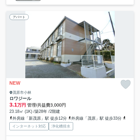
アパート
NEW
茂原市小林
ロワジール
3.1
万円
管理/共益費3,000円
23.18㎡ (1K) /築28年 /2階建
外房線「新茂原」駅 徒歩12分
外房線「茂原」駅 徒歩33分
外房線
インターネット対応
浄化槽排水