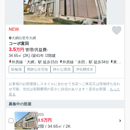
NEW
大網白里市大網
コーポ富田
3.5
万円
管理/共益費-
34.65㎡ (2K) /築41年 /2階建
外房線「大網」駅 徒歩15分
外房線「永田」駅 徒歩34分
東金線「福俵」駅 徒歩47分
駐輪場
閑静な住宅地
静かな環境
浄化槽排水
お客様のお部屋探しスタイルに合わせて当店へご来店又は現地待ち合わ
せ可能。当社は初期費用の安さに自信があります！是非お部屋...
もっと
見る
募集中の部屋
203
3.5万円
2階 / 34.65㎡ / 2K