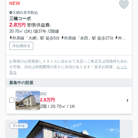
NEW
大網白里市駒込
三橋コーポ
2.8
万円
管理/共益費-
20.70㎡ (1K) /築37年 /2階建
外房線「大網」駅 徒歩5分
外房線「永田」駅 徒歩27分
外房線「土気」駅 徒歩56分
浄化槽排水
お客様のお部屋探しスタイルに合わせて当店へご来店又は現地待ち合わ
せ可能。当社は初期費用の安さに自信があります！是非お部屋...
もっと
見る
募集中の部屋
202
2.8万円
2階 / 20.70㎡ / 1K
アパート