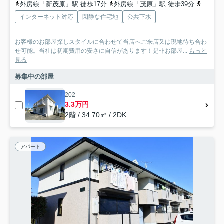
外房線「新茂原」駅 徒歩17分
外房線「茂原」駅 徒歩39分
外房線
インターネット対応
閑静な住宅地
公共下水
お客様のお部屋探しスタイルに合わせて当店へご来店又は現地待ち合わ
せ可能。当社は初期費用の安さに自信があります！是非お部屋...
もっと
見る
募集中の部屋
202
3.3万円
2階 / 34.70㎡ / 2DK
アパート