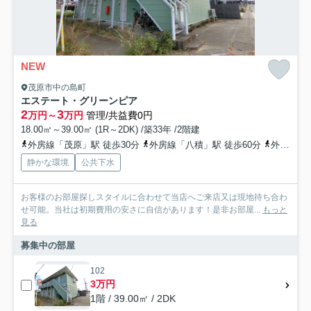
NEW
茂原市中の島町
エステート・グリーンピア
2
3
万円～
万円
管理/共益費0円
18.00㎡～39.00㎡ (1R～2DK) /築33年 /2階建
外房線「茂原」駅 徒歩30分
外房線「八積」駅 徒歩60分
外房線「新茂原」駅 徒歩65分
静かな環境
公共下水
お客様のお部屋探しスタイルに合わせて当店へご来店又は現地待ち合わ
せ可能。当社は初期費用の安さに自信があります！是非お部屋...
もっと
見る
募集中の部屋
102
3万円
1階 / 39.00㎡ / 2DK