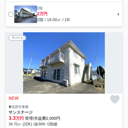
2階
2万円
2階 / 18.00㎡ / 1R
アパート
NEW
茂原市東郷
サンステージ
3.3
万円
管理/共益費2,000円
34.70㎡ (2DK) /築39年 /2階建