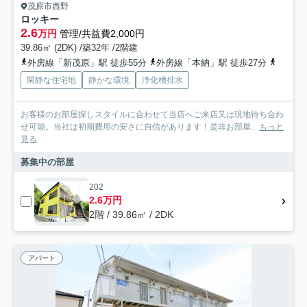
茂原市西野
ロッキー
2.6
万円
管理/共益費2,000円
39.86㎡ (2DK) /築32年 /2階建
外房線「新茂原」駅 徒歩55分
外房線「本納」駅 徒歩27分
外房線
閑静な住宅地
静かな環境
浄化槽排水
お客様のお部屋探しスタイルに合わせて当店へご来店又は現地待ち合わ
せ可能。当社は初期費用の安さに自信があります！是非お部屋...
もっと
見る
募集中の部屋
202
2.6万円
2階 / 39.86㎡ / 2DK
アパート