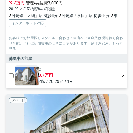
3.7
万円
管理/共益費3,000円
20.29㎡ (1R) /築8年 /2階建
外房線「大網」駅 徒歩8分
外房線「永田」駅 徒歩34分
東金線「福俵」駅 徒歩49分
インターネット対応
お客様のお部屋探しスタイルに合わせて当店へご来店又は現地待ち合わ
せ可能。当社は初期費用の安さに自信があります！是非お部屋...
もっと
見る
募集中の部屋
C
3.7万円
2階 / 20.29㎡ / 1R
アパート