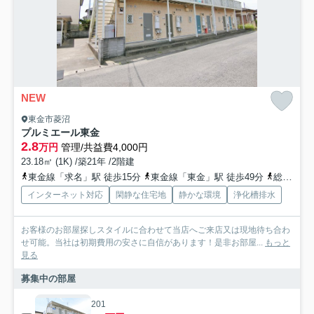
NEW
東金市菱沼
プルミエール東金
2.8
万円
管理/共益費4,000円
23.18㎡ (1K) /築21年 /2階建
東金線「求名」駅 徒歩15分
東金線「東金」駅 徒歩49分
総武本線「成東」駅 徒歩68分
インターネット対応
閑静な住宅地
静かな環境
浄化槽排水
お客様のお部屋探しスタイルに合わせて当店へご来店又は現地待ち合わ
せ可能。当社は初期費用の安さに自信があります！是非お部屋...
もっと
見る
募集中の部屋
201