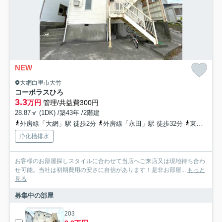
NEW
大網白里市大竹
コーポラスひろ
3.3
万円
管理/共益費300円
28.87㎡ (1DK) /築43年 /2階建
外房線「大網」駅 徒歩2分
外房線「永田」駅 徒歩32分
東金線「福俵」駅 徒歩56分
浄化槽排水
お客様のお部屋探しスタイルに合わせて当店へご来店又は現地待ち合わ
せ可能。当社は初期費用の安さに自信があります！是非お部屋...
もっと
見る
募集中の部屋
203