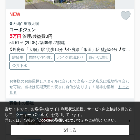
NEW
大網白里市大網
コーポジュン
5
万円
管理/共益費0円
54.61㎡ (2LDK) /築39年 /2階建
外房線「大網」駅 徒歩13分
外房線「永田」駅 徒歩34分
東金線「福俵」駅 徒歩47分
駐輪場
閑静な住宅地
バイク置場あり
静かな環境
公共下水
お客様のお部屋探しスタイルに合わせて当店へご来店又は現地待ち合わ
せ可能。当社は初期費用の安さに自信があります！是非お部屋...
もっと
見る
募集中の部屋
当サイトでは、お客様の当サイト利用状況把握、サービス向上検討を目的と
2-2
して、クッキー（Cookie）を使用しています。
5万円
詳しくは、当社の
「Cookieの取扱いについて」
をご確認ください。
1-2階 / 54.61㎡ / 2LDK
閉じる