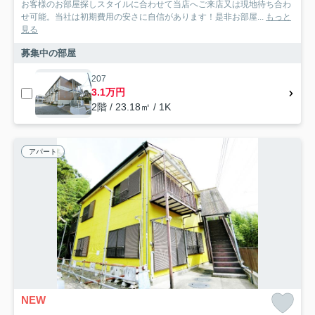
お客様のお部屋探しスタイルに合わせて当店へご来店又は現地待ち合わ
せ可能。当社は初期費用の安さに自信があります！是非お部屋...
もっと
見る
募集中の部屋
207
3.1万円
2階 / 23.18㎡ / 1K
アパート
NEW