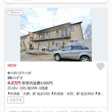
アパート
NEW
大網白里市大網
SKハイツ
4.2
万円
管理/共益費3,000円
23.18㎡ (1R) /築18年 /2階建
外房線「大網」駅 徒歩13分
外房線「永田」駅 徒歩34分
東金線「福俵」駅 徒歩49分
公共下水