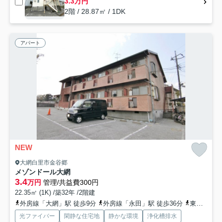
3.3万円
2階 / 28.87㎡ / 1DK
アパート
NEW
大網白里市金谷郷
メゾンドール大網
3.4
万円
管理/共益費300円
22.35㎡ (1K) /築32年 /2階建
外房線「大網」駅 徒歩9分
外房線「永田」駅 徒歩36分
東金線「福俵」駅 徒歩49分
光ファイバー
閑静な住宅地
静かな環境
浄化槽排水