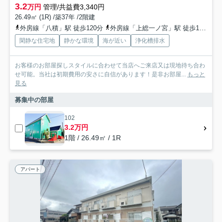
3.2
万円
管理/共益費3,340円
26.49㎡ (1R) /築37年 /2階建
外房線「八積」駅 徒歩120分
外房線「上総一ノ宮」駅 徒歩131分
閑静な住宅地
静かな環境
海が近い
浄化槽排水
お客様のお部屋探しスタイルに合わせて当店へご来店又は現地待ち合わ
せ可能。当社は初期費用の安さに自信があります！是非お部屋...
もっと
見る
募集中の部屋
102
3.2万円
1階 / 26.49㎡ / 1R
アパート