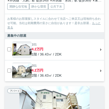
外房線「大網」駅 徒歩14分
外房線「永田」駅 徒歩38分
東金線「福俵」駅 徒歩41分
閑静な住宅地
静かな環境
公共下水
お客様のお部屋探しスタイルに合わせて当店へご来店又は現地待ち合わ
せ可能。当社は初期費用の安さに自信があります！是非お部屋...
もっと
見る
募集中の部屋
101
4.2万円
1階 / 36.43㎡ / 2DK
201
4.2万円
2階 / 36.43㎡ / 2DK
アパート