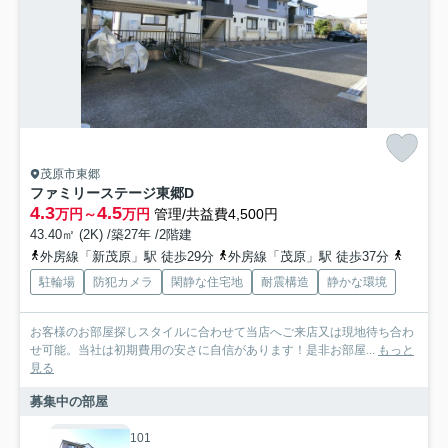
茂原市東郷
ファミリーステージ東郷D
4.3
4.5
万円～
万円
管理/共益費4,500円
43.40㎡ (2K) /築27年 /2階建
外房線「新茂原」駅 徒歩29分
外房線「茂原」駅 徒歩37分
外房線
駐輪場
防犯カメラ
閑静な住宅地
耐震構造
静かな環境
お客様のお部屋探しスタイルに合わせて当店へご来店又は現地待ち合わ
せ可能。当社は初期費用の安さに自信があります！是非お部屋...
もっと
見る
募集中の部屋
101