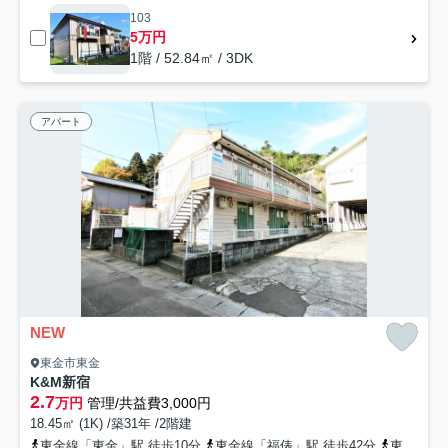
103
5万円
1階 / 52.84㎡ / 3DK
アパート
NEW
東金市東金
K&M新宿
2.7
万円
管理/共益費3,000円
18.45㎡ (1K) /築31年 /2階建
東金線「東金」駅 徒歩10分
東金線「福俵」駅 徒歩42分
東金線「求名」駅 徒歩46分