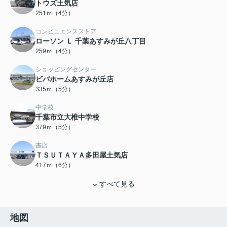
トウズ土気店
251ｍ（4分）
コンビニエンスストア
ローソン Ｌ 千葉あすみが丘八丁目
259ｍ（4分）
ショッピングセンター
ビバホームあすみが丘店
335ｍ（5分）
中学校
千葉市立大椎中学校
379ｍ（5分）
書店
ＴＳＵＴＡＹＡ多田屋土気店
417ｍ（6分）
すべて見る
地図