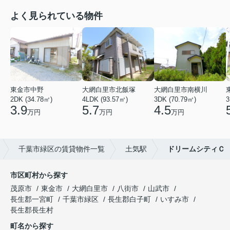
よく見られている物件
東金市中野
大網白里市北飯塚
大網白里市南横川
2DK (34.78㎡)
4LDK (93.57㎡)
3DK (70.79㎡)
3
3.9
5.7
4.5
万円
万円
万円
千葉市緑区の賃貸物件一覧
土気駅
ドリームシティＣ
市区町村から探す
茂原市
東金市
大網白里市
八街市
山武市
長生郡一宮町
千葉市緑区
長生郡白子町
いすみ市
長生郡長生村
町名から探す