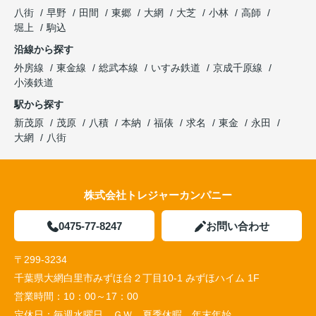
八街
早野
田間
東郷
大網
大芝
小林
高師
堀上
駒込
沿線から探す
外房線
東金線
総武本線
いすみ鉄道
京成千原線
小湊鉄道
駅から探す
新茂原
茂原
八積
本納
福俵
求名
東金
永田
大網
八街
株式会社トレジャーカンパニー
0475-77-8247
お問い合わせ
〒299-3234
千葉県大網白里市みずほ台２丁目10-1 みずほハイム 1F
営業時間：
10：00～17：00
定休日：
毎週水曜日、ＧＷ、夏季休暇、年末年始