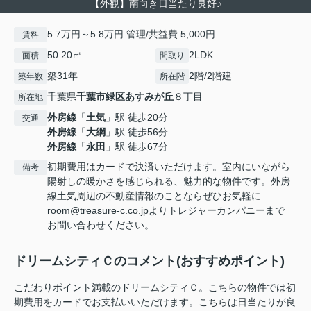
【外観】南向き日当たり良好♪
5.7万円～5.8万円 管理/共益費 5,000円
賃料
50.20㎡
2LDK
面積
間取り
築31年
2階/2階建
築年数
所在階
千葉県
千葉市緑区
あすみが丘
８丁目
所在地
外房線
「
土気
」駅 徒歩20分
交通
外房線
「
大網
」駅 徒歩56分
外房線
「
永田
」駅 徒歩67分
初期費用はカードで決済いただけます。室内にいながら
備考
陽射しの暖かさを感じられる、魅力的な物件です。外房
線土気周辺の不動産情報のことならぜひお気軽に
room@treasure-c.co.jpよりトレジャーカンパニーまで
お問い合わせください。
ドリームシティＣのコメント(おすすめポイント)
こだわりポイント満載のドリームシティＣ。こちらの物件では初
期費用をカードでお支払いいただけます。こちらは日当たりが良