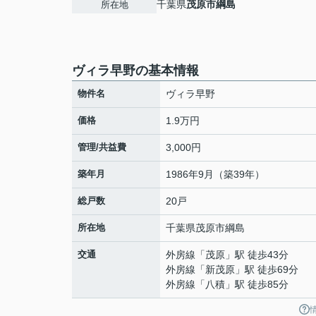
千葉県
茂原市
綱島
所在地
ヴィラ早野の基本情報
物件名
ヴィラ早野
価格
1.9万円
管理/共益費
3,000円
築年月
1986年9月（築39年）
総戸数
20戸
所在地
千葉県
茂原市
綱島
交通
外房線
「
茂原
」駅 徒歩43分
外房線
「
新茂原
」駅 徒歩69分
外房線
「
八積
」駅 徒歩85分