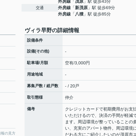
外房線
「
茂原
」駅 徒歩43分
外房線
「
新茂原
」駅 徒歩69分
交通
外房線
「
八積
」駅 徒歩85分
ヴィラ早野の詳細情報
設備条件
設備(その他)
-
駐車場/月額
空有/3,000円
用途地域
-
募集戸数 / 総戸数
- / 20戸
取引態様
仲介
備考
クレジットカードで初期費用がお支
いただけるので、決済の手間が軽減
ます。周辺環境が整っていることの
い、充実のアパート物件。周辺環境
情報の見方
だわる方にご紹介したいのが茂原市