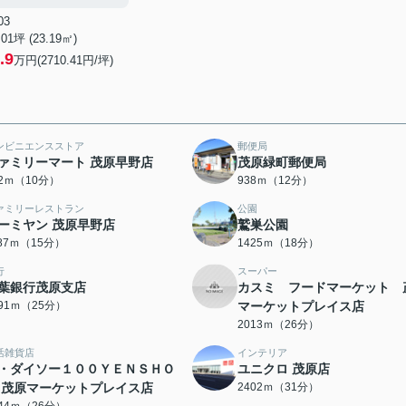
03
.01坪 (23.19㎡)
.9
万円(2710.41円/坪)
ンビニエンスストア
郵便局
ァミリーマート 茂原早野店
茂原緑町郵便局
22ｍ（10分）
938ｍ（12分）
ァミリーレストラン
公園
ーミヤン 茂原早野店
鷲巣公園
187ｍ（15分）
1425ｍ（18分）
行
スーパー
葉銀行茂原支店
カスミ フードマーケット 
991ｍ（25分）
マーケットプレイス店
2013ｍ（26分）
活雑貨店
インテリア
・ダイソー１００ＹＥＮＳＨＯ
ユニクロ 茂原店
 茂原マーケットプレイス店
2402ｍ（31分）