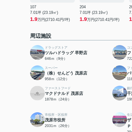
107
204
2
7.01坪 (23.19㎡)
7.01坪 (23.19㎡)
7
1.9
1.9
1
万円(2710.41円/坪)
万円(2710.41円/坪)
周辺施設
ドラッグストア
コ
ツルハドラッグ 早野店
フ
646ｍ（9分）
7
スーパー
フ
（株）せんどう 茂原店
バ
958ｍ（12分）
1
ファーストフード
銀
マクドナルド 茂原店
千
1878ｍ（24分）
1
市役所・区役所
生
茂原市役所
ザ
2031ｍ（26分）
Ｐ