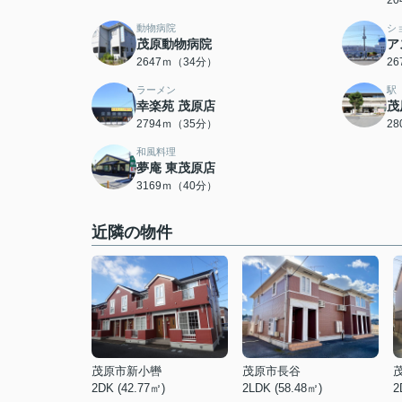
2
動物病院
シ
茂原動物病院
ア
2647ｍ（34分）
2
ラーメン
駅
幸楽苑 茂原店
茂
2794ｍ（35分）
2
和風料理
夢庵 東茂原店
3169ｍ（40分）
近隣の物件
茂原市新小轡
茂原市長谷
2DK (42.77㎡)
2LDK (58.48㎡)
2