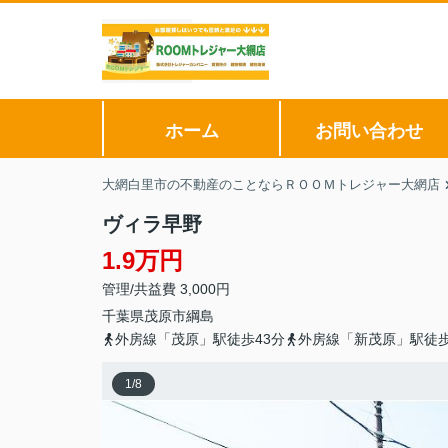
ホーム
お問い合わせ
大網白里市の不動産のことならＲＯＯＭトレジャー大網店
ヴィラ早野
1.9万円
管理/共益費 3,000円
千葉県
茂原市
綱島
外房線「茂原」駅徒歩43分
外房線「新茂原」駅徒歩
1
/
8