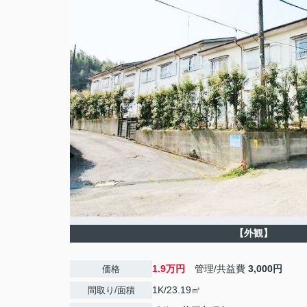
【外観】
1.9万円
管理/共益費
3,000円
価格
1K/23.19㎡
間取り/面積