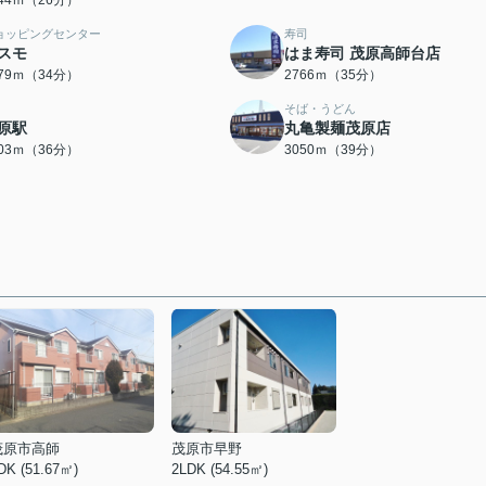
044ｍ（26分）
ョッピングセンター
寿司
スモ
はま寿司 茂原高師台店
679ｍ（34分）
2766ｍ（35分）
そば・うどん
原駅
丸亀製麺茂原店
803ｍ（36分）
3050ｍ（39分）
茂原市高師
茂原市早野
DK (51.67㎡)
2LDK (54.55㎡)