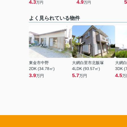
4.3
4.9
5
万円
万円
よく見られている物件
東金市中野
大網白里市北飯塚
大網白
2DK (34.78㎡)
4LDK (93.57㎡)
3DK (
3.9
5.7
4.5
万円
万円
万