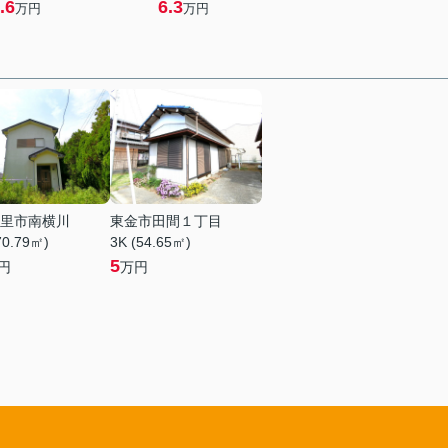
.6
6.3
万円
万円
里市南横川
東金市田間１丁目
70.79㎡)
3K (54.65㎡)
5
円
万円