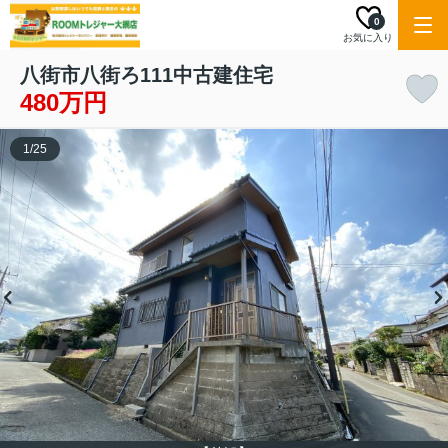
0
お気に入り
八街市八街ろ111中古建住宅
480万円
1
/
25