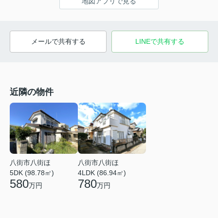
地図アプリで見る
メールで共有する
LINEで共有する
近隣の物件
八街市八街ほ
八街市八街ほ
5DK (98.78㎡)
4LDK (86.94㎡)
580
780
万円
万円