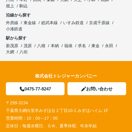
堀上
駒込
沿線から探す
外房線
東金線
総武本線
いすみ鉄道
京成千原線
小湊鉄道
駅から探す
新茂原
茂原
八積
本納
福俵
求名
東金
永田
大網
八街
株式会社トレジャーカンパニー
0475-77-8247
お問い合わせ
〒299-3234
千葉県大網白里市みずほ台２丁目10-1 みずほハイム 1F
営業時間：
10：00～17：00
定休日：
毎週水曜日、ＧＷ、夏季休暇、年末年始