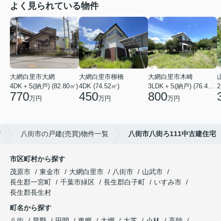
よく見られている物件
大網白里市大網
大網白里市柳橋
大網白里市木崎
4DK＋S(納戸) (82.80㎡)
4DK (74.52㎡)
3LDK＋S(納戸) (76.40㎡)
2
770
450
800
万円
万円
万円
店
八街市の戸建(売買)物件一覧
八街市八街ろ111中古建住宅
市区町村から探す
茂原市
東金市
大網白里市
八街市
山武市
長生郡一宮町
千葉市緑区
長生郡白子町
いすみ市
長生郡長生村
町名から探す
八街
早野
田間
東郷
大網
大芝
小林
高師