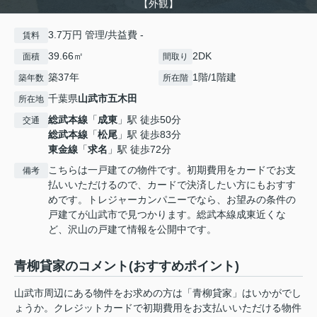
【外観】
3.7万円 管理/共益費 -
賃料
39.66㎡
2DK
面積
間取り
築37年
1階/1階建
築年数
所在階
千葉県
山武市
五木田
所在地
総武本線
「
成東
」駅 徒歩50分
交通
総武本線
「
松尾
」駅 徒歩83分
東金線
「
求名
」駅 徒歩72分
こちらは一戸建ての物件です。初期費用をカードでお支
備考
払いいただけるので、カードで決済したい方にもおすす
めです。トレジャーカンパニーでなら、お望みの条件の
戸建てが山武市で見つかります。総武本線成東近くな
ど、沢山の戸建て情報を公開中です。
青柳貸家のコメント(おすすめポイント)
山武市周辺にある物件をお求めの方は「青柳貸家」はいかがでし
ょうか。クレジットカードで初期費用をお支払いいただける物件