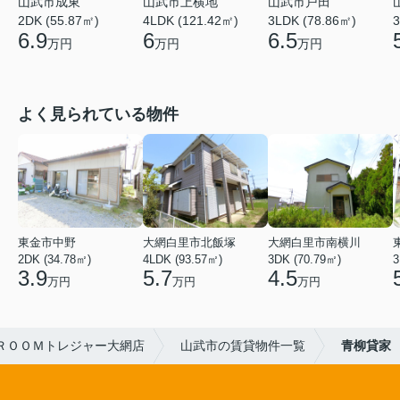
山武市上横地
山武市成東
山武市戸田
4LDK (121.42㎡)
2DK (55.87㎡)
3
3LDK (78.86㎡)
6
6.9
6.5
万円
万円
万円
よく見られている物件
東金市中野
大網白里市北飯塚
大網白里市南横川
2DK (34.78㎡)
4LDK (93.57㎡)
3DK (70.79㎡)
3
3.9
5.7
4.5
万円
万円
万円
ＲＯＯＭトレジャー大網店
山武市の賃貸物件一覧
青柳貸家