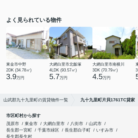
よく見られている物件
東金市中野
大網白里市北飯塚
大網白里市南横川
2DK (34.78㎡)
4LDK (93.57㎡)
3DK (70.79㎡)
3
3.9
5.7
4.5
万円
万円
万円
山武郡九十九里町の賃貸物件一覧
九十九里町片貝1761TC貸家
市区町村から探す
茂原市
東金市
大網白里市
八街市
山武市
長生郡一宮町
千葉市緑区
長生郡白子町
いすみ市
長生郡長生村