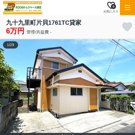
0
お気に入り
九十九里町片貝1761TC貸家
6万円
管理/共益費 -
1
/
29