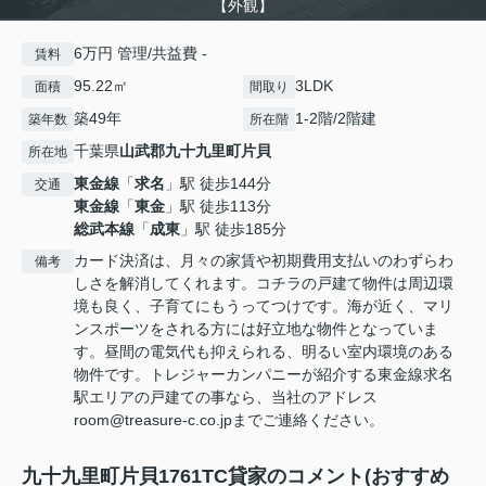
【外観】
6万円 管理/共益費 -
賃料
95.22㎡
3LDK
面積
間取り
築49年
1-2階/2階建
築年数
所在階
千葉県
山武郡九十九里町
片貝
所在地
東金線
「
求名
」駅 徒歩144分
交通
東金線
「
東金
」駅 徒歩113分
総武本線
「
成東
」駅 徒歩185分
カード決済は、月々の家賃や初期費用支払いのわずらわ
備考
しさを解消してくれます。コチラの戸建て物件は周辺環
境も良く、子育てにもうってつけです。海が近く、マリ
ンスポーツをされる方には好立地な物件となっていま
す。昼間の電気代も抑えられる、明るい室内環境のある
物件です。トレジャーカンパニーが紹介する東金線求名
駅エリアの戸建ての事なら、当社のアドレス
room@treasure-c.co.jpまでご連絡ください。
九十九里町片貝1761TC貸家のコメント(おすすめ