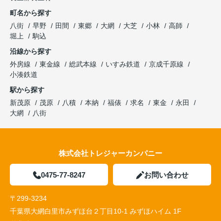
町名から探す
八街
早野
田間
東郷
大網
大芝
小林
高師
堀上
駒込
沿線から探す
外房線
東金線
総武本線
いすみ鉄道
京成千原線
小湊鉄道
駅から探す
新茂原
茂原
八積
本納
福俵
求名
東金
永田
大網
八街
株式会社トレジャーカンパニー
0475-77-8247
お問い合わせ
〒299-3234
千葉県大網白里市みずほ台２丁目10-1 みずほハイム 1F