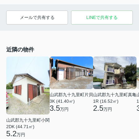
メールで共有する
LINEで共有する
近隣の物件
山武郡九十九里町片貝
山武郡九十九里町真亀
3K (41.40㎡)
1R (16.52㎡)
1
3.5
2.5
万円
万円
山武郡九十九里町小関
2DK (44.71㎡)
5.2
万円