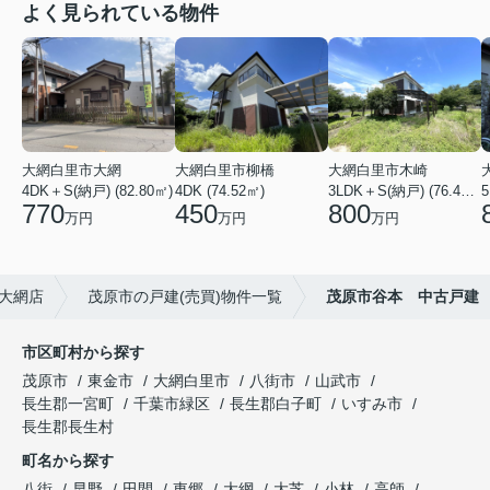
よく見られている物件
大網白里市大網
大網白里市柳橋
大網白里市木崎
4DK＋S(納戸) (82.80㎡)
4DK (74.52㎡)
3LDK＋S(納戸) (76.40㎡)
5
770
450
800
万円
万円
万円
大網店
茂原市の戸建(売買)物件一覧
茂原市谷本 中古戸建
市区町村から探す
茂原市
東金市
大網白里市
八街市
山武市
長生郡一宮町
千葉市緑区
長生郡白子町
いすみ市
長生郡長生村
町名から探す
八街
早野
田間
東郷
大網
大芝
小林
高師