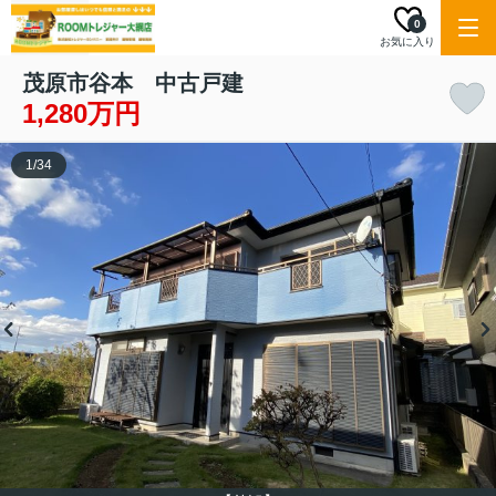
0
お気に入り
茂原市谷本 中古戸建
1,280万円
1
/
34