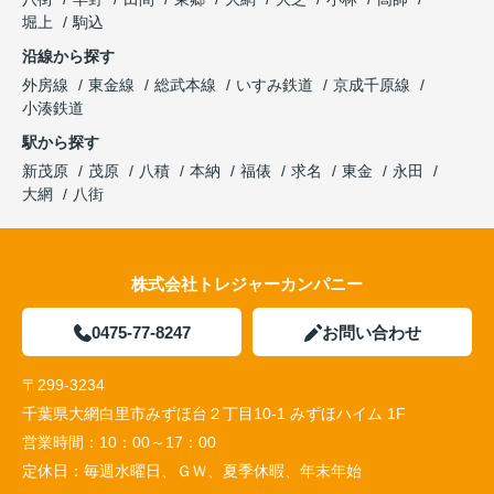
堀上
駒込
沿線から探す
外房線
東金線
総武本線
いすみ鉄道
京成千原線
小湊鉄道
駅から探す
新茂原
茂原
八積
本納
福俵
求名
東金
永田
大網
八街
株式会社トレジャーカンパニー
0475-77-8247
お問い合わせ
〒299-3234
千葉県大網白里市みずほ台２丁目10-1 みずほハイム 1F
営業時間：
10：00～17：00
定休日：
毎週水曜日、ＧＷ、夏季休暇、年末年始