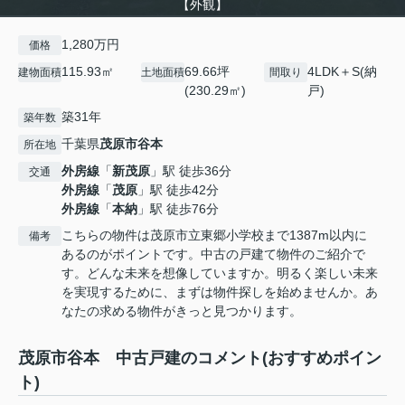
【外観】
1,280万円
価格
115.93㎡
69.66坪
4LDK＋S(納
建物面積
土地面積
間取り
(230.29㎡)
戸)
築31年
築年数
千葉県
茂原市
谷本
所在地
外房線
「
新茂原
」駅 徒歩36分
交通
外房線
「
茂原
」駅 徒歩42分
外房線
「
本納
」駅 徒歩76分
こちらの物件は茂原市立東郷小学校まで1387m以内に
備考
あるのがポイントです。中古の戸建て物件のご紹介で
す。どんな未来を想像していますか。明るく楽しい未来
を実現するために、まずは物件探しを始めませんか。あ
なたの求める物件がきっと見つかります。
茂原市谷本 中古戸建のコメント(おすすめポイン
ト)