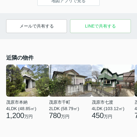
地図アプリで見る
メールで共有する
LINEで共有する
近隣の物件
茂原市本納
茂原市千町
茂原市七渡
4LDK (48.85㎡)
2LDK (58.79㎡)
4LDK (103.12㎡)
4
1,200
780
450
万円
万円
万円