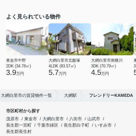
よく見られている物件
東金市中野
大網白里市北飯塚
大網白里市南横川
2DK (34.78㎡)
4LDK (93.57㎡)
3DK (70.79㎡)
3
3.9
5.7
4.5
万円
万円
万円
大網白里市の賃貸物件一覧
大網駅
フレンドリーKAMEDA
市区町村から探す
茂原市
東金市
大網白里市
八街市
山武市
長生郡一宮町
千葉市緑区
長生郡白子町
いすみ市
長生郡長生村