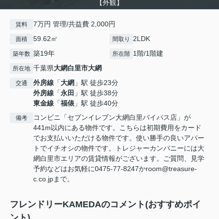
【外観】
7万円 管理/共益費 2,000円
賃料
59.62㎡
2LDK
面積
間取り
築19年
1階/1階建
築年数
所在階
千葉県
大網白里市
大網
所在地
外房線
「
大網
」駅 徒歩23分
交通
外房線
「
永田
」駅 徒歩38分
東金線
「
福俵
」駅 徒歩40分
コンビニ「セブンイレブン大網白里バイパス店」が
備考
441m以内にある物件です。こちらは初期費用をカード
でお支払いいただける物件です。使い勝手の良いアパー
トでイチオシの物件です。トレジャーカンパニーには大
網白里市エリアの賃貸情報がございます。ご質問、見学
予約などはお気軽に0475-77-8247かroom@treasure-
c.co.jpまで。
フレンドリーKAMEDAのコメント(おすすめポイ
ント)