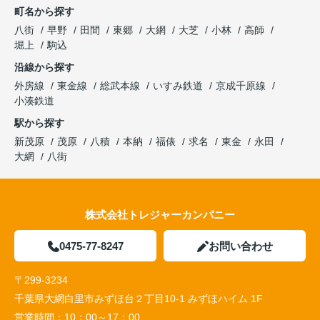
町名から探す
八街
早野
田間
東郷
大網
大芝
小林
高師
堀上
駒込
沿線から探す
外房線
東金線
総武本線
いすみ鉄道
京成千原線
小湊鉄道
駅から探す
新茂原
茂原
八積
本納
福俵
求名
東金
永田
大網
八街
株式会社トレジャーカンパニー
0475-77-8247
お問い合わせ
〒299-3234
千葉県大網白里市みずほ台２丁目10-1 みずほハイム 1F
営業時間：
10：00～17：00