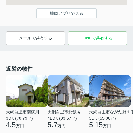
地図アプリで見る
メールで共有する
LINEで共有する
近隣の物件
大網白里市南横川
大網白里市北飯塚
大網白里市ながた野１
3DK (70.79㎡)
4LDK (93.57㎡)
3DK (55.00㎡)
4.5
5.7
5.15
万円
万円
万円