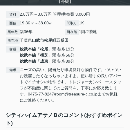
【外観】
2.8万円～3.8万円 管理/共益費 3,000円
賃料
19.36㎡～38.60㎡
1K
面積
間取り
築36年
1階/2階建
築年数
所在階
千葉県
山武市
松尾町五反田
所在地
総武本線
「
松尾
」駅 徒歩19分
交通
総武本線
「
横芝
」駅 徒歩56分
総武本線
「
成東
」駅 徒歩89分
ニーズの高い、陽当たり環境良好な物件です。ついつい
備考
お洗濯したくなっちゃいますよ。使い勝手の良いアパー
トでイチオシの物件です。トレジャーカンパニースタッ
フが不動産に関してのご質問を、丁寧にお応え致しま
す。0475-77-8247/room@treasure-c.co.jpまでお気軽
にご連絡ください。
シティハイムアサノＢのコメント(おすすめポイン
ト)