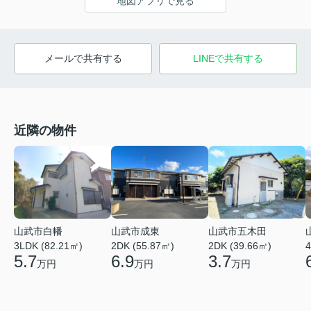
地図アプリで見る
メールで共有する
LINEで共有する
近隣の物件
山武市白幡
山武市成東
山武市五木田
4
3LDK (82.21㎡)
2DK (55.87㎡)
2DK (39.66㎡)
5.7
6.9
3.7
万円
万円
万円