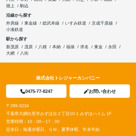
堀上
駒込
沿線から探す
外房線
東金線
総武本線
いすみ鉄道
京成千原線
小湊鉄道
駅から探す
新茂原
茂原
八積
本納
福俵
求名
東金
永田
大網
八街
株式会社トレジャーカンパニー
0475-77-8247
お問い合わせ
〒299-3234
千葉県大網白里市みずほ台２丁目10-1 みずほハイム 1F
営業時間：
10：00～17：00
定休日：
毎週水曜日、ＧＷ、夏季休暇、年末年始