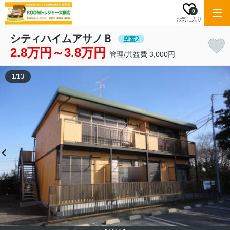
0
お気に入り
シティハイムアサノＢ
空室2
2.8万円～3.8万円
管理/共益費 3,000円
1
/
13