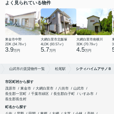
よく見られている物件
東金市中野
大網白里市北飯塚
大網白里市南横川
2DK (34.78㎡)
4LDK (93.57㎡)
3DK (70.79㎡)
3
3.9
5.7
4.5
万円
万円
万円
山武市の賃貸物件一覧
松尾駅
シティハイムアサノＢ
市区町村から探す
茂原市
東金市
大網白里市
八街市
山武市
長生郡一宮町
千葉市緑区
長生郡白子町
いすみ市
長生郡長生村
町名から探す
八街
早野
田間
東郷
大網
大芝
小林
高師