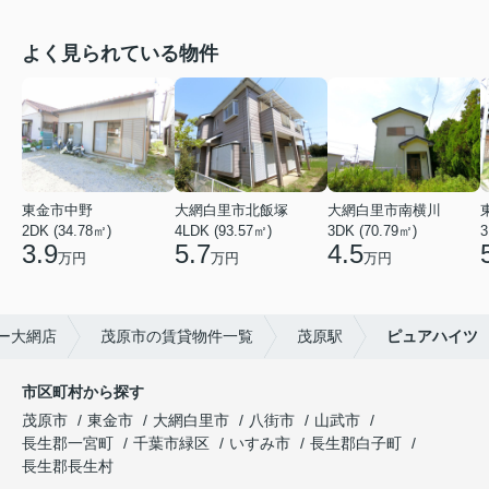
よく見られている物件
東金市中野
大網白里市北飯塚
大網白里市南横川
2DK (34.78㎡)
4LDK (93.57㎡)
3DK (70.79㎡)
3
3.9
5.7
4.5
万円
万円
万円
ー大網店
茂原市の賃貸物件一覧
茂原駅
ピュアハイツ
市区町村から探す
茂原市
東金市
大網白里市
八街市
山武市
長生郡一宮町
千葉市緑区
いすみ市
長生郡白子町
長生郡長生村