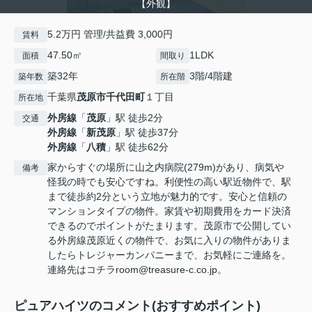
【外観】
5.2万円 管理/共益費 3,000円
賃料
47.50㎡
1LDK
面積
間取り
築32年
3階/4階建
築年数
所在階
千葉県
茂原市
千代田町
１丁目
所在地
外房線
「
茂原
」駅 徒歩2分
交通
外房線
「
新茂原
」駅 徒歩37分
外房線
「
八積
」駅 徒歩62分
家からすぐの場所に山之内病院(279m)があり、病気や
備考
怪我の時でも安心ですね。利便性の高い駅近物件で、駅
まで徒歩約2分という立地が魅力的です。安心と信頼の
マンションタイプの物件。家賃や初期費用をカード決済
できるのでポイントがたまります。茂原市で公開してい
る外房線茂原近くの物件で、お気に入りの物件がありま
したらトレジャーカンパニーまで、お気軽にご連絡を。
連絡先はコチラroom@treasure-c.co.jp。
ピュアハイツのコメント(おすすめポイント)