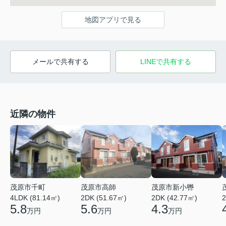
地図アプリで見る
メールで共有する
LINEで共有する
近隣の物件
茂原市千町
茂原市高師
茂原市新小轡
4LDK (81.14㎡)
2DK (51.67㎡)
2DK (42.77㎡)
2
5.8
5.6
4.3
万円
万円
万円