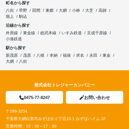
町名から探す
八街
早野
田間
東郷
大網
小林
大芝
高師
堀上
駒込
沿線から探す
外房線
東金線
総武本線
いすみ鉄道
京成千原線
小湊鉄道
駅から探す
新茂原
茂原
八積
本納
福俵
求名
永田
東金
大網
八街
株式会社トレジャーカンパニー
0475-77-8247
お問い合わせ
〒299-3234
千葉県大網白里市みずほ台２丁目10-1 みずほハイム 1F
営業時間：
10：00～17：00