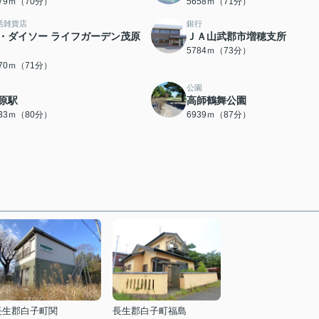
579ｍ（70分）
5658ｍ（71分）
活雑貨店
銀行
・ダイソー ライフガーデン茂原
ＪＡ山武郡市増穂支所
5784ｍ（73分）
670ｍ（71分）
公園
原駅
高師鶴舞公園
333ｍ（80分）
6939ｍ（87分）
長生郡白子町関
長生郡白子町福島