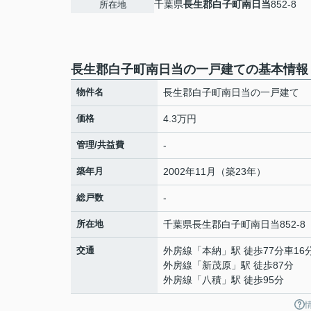
千葉県
長生郡白子町
南日当
852-8
所在地
長生郡白子町南日当の一戸建ての基本情報
物件名
長生郡白子町南日当の一戸建て
価格
4.3万円
管理/共益費
-
築年月
2002年11月（築23年）
総戸数
-
所在地
千葉県
長生郡白子町
南日当
852-8
交通
外房線
「
本納
」駅 徒歩77分車16
外房線
「
新茂原
」駅 徒歩87分
外房線
「
八積
」駅 徒歩95分