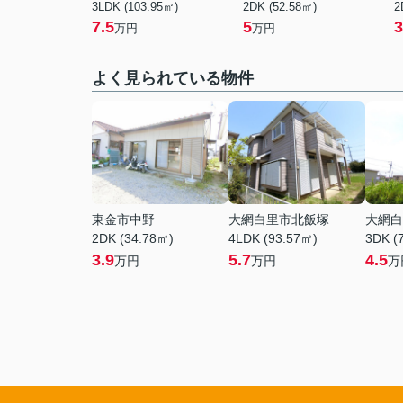
3LDK (103.95㎡)
2DK (52.58㎡)
2
7.5
5
3
万円
万円
よく見られている物件
東金市中野
大網白里市北飯塚
大網白
2DK (34.78㎡)
4LDK (93.57㎡)
3DK (
3.9
5.7
4.5
万円
万円
万