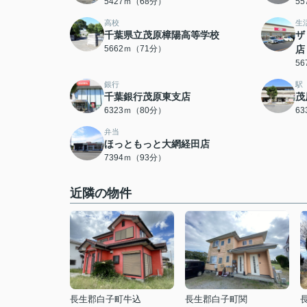
5427ｍ（68分）
5
高校
生
千葉県立茂原樟陽高等学校
ザ
5662ｍ（71分）
店
5
銀行
駅
千葉銀行茂原東支店
茂
6323ｍ（80分）
6
弁当
ほっともっと大網経田店
7394ｍ（93分）
近隣の物件
長生郡白子町牛込
長生郡白子町関