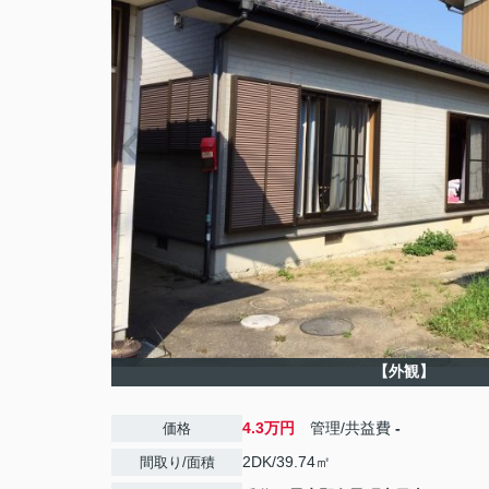
【外観】
4.3万円
管理/共益費
-
価格
2DK/39.74㎡
間取り/面積