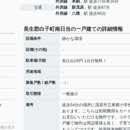
外房線
「
本納
」駅 徒歩77分車16分
外房線
「
新茂原
」駅 徒歩87分
交通
外房線
「
八積
」駅 徒歩95分
長生郡白子町南日当の一戸建ての詳細情報
設備条件
静かな環境
設備(その他)
-
駐車場/月額
有(1台)/0円 1台付無料！
用途地域
-
募集戸数 / 総戸数
- / -
取引態様
一般媒介
分
備考
徒歩54分の場所に茂原市立東郷小学
あります。こちらは初期費用をカー
お支払いいただける物件です。コチ
戸建て物件は周辺環境も良く、子育
情報の見方
もうってつけです。外房線本納駅近