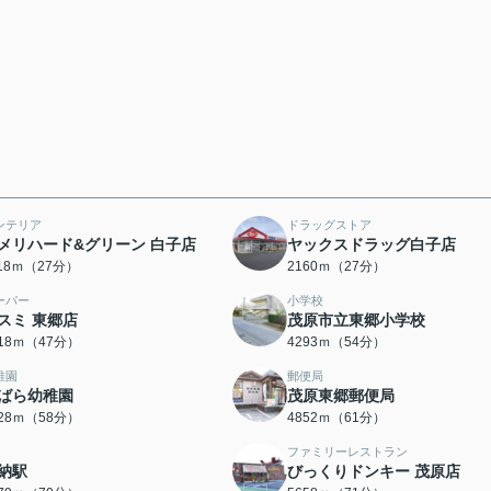
ンテリア
ドラッグストア
メリハード&グリーン 白子店
ヤックスドラッグ白子店
118ｍ（27分）
2160ｍ（27分）
ーパー
小学校
スミ 東郷店
茂原市立東郷小学校
718ｍ（47分）
4293ｍ（54分）
稚園
郵便局
ばら幼稚園
茂原東郷郵便局
628ｍ（58分）
4852ｍ（61分）
ファミリーレストラン
納駅
びっくりドンキー 茂原店