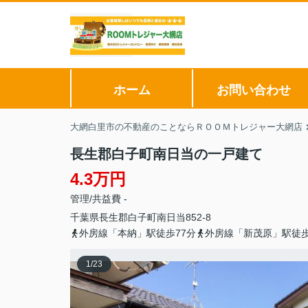
ホーム
お問い合わせ
大網白里市の不動産のことならＲＯＯＭトレジャー大網店
長生郡白子町南日当の一戸建て
4.3万円
管理/共益費 -
千葉県
長生郡白子町
南日当
852-8
外房線「本納」駅徒歩77分
外房線「新茂原」駅徒歩
1
/
23