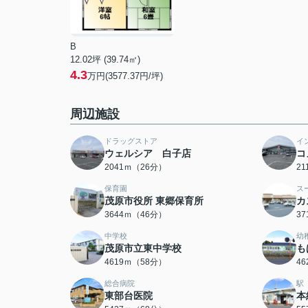
B
12.02坪 (39.74㎡)
4.3
万円(3577.37円/坪)
周辺施設
ドラッグストア
イ
ウェルシア 白子店
コ
2041ｍ（26分）
2
保育園
ス
茂原市役所 東郷保育所
カ
3644ｍ（46分）
3
中学校
幼
茂原市立東中学校
も
4619ｍ（58分）
4
総合病院
駅
東部台医院
本