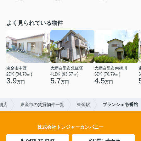
よく見られている物件
東金市中野
大網白里市北飯塚
大網白里市南横川
2DK (34.78㎡)
4LDK (93.57㎡)
3DK (70.79㎡)
3
3.9
5.7
4.5
万円
万円
万円
網店
東金市の賃貸物件一覧
東金駅
ブランシェ壱番館
株式会社トレジャーカンパニー
0475-77-8247
お問い合わせ