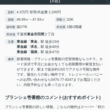
【外観】
4.9万円 管理/共益費 2,200円
賃料
46.89㎡～47.93㎡
2DK
面積
間取り
築27年
1階/2階建
築年数
所在階
千葉県
東金市
田間
２丁目
所在地
東金線
「
東金
」駅 徒歩13分
交通
東金線
「
求名
」駅 徒歩40分
東金線
「
福俵
」駅 徒歩47分
新着情報：ブランシェ壱番館の空室情報ならコチラ。カ
備考
ード決済で手元にお金がなくても初期費用や家賃支払い
ができます。駅まで徒歩約13分でアクセス可能な物件
です。陽当たりの良い物件です。トレジャーカンパニー
へのお問い合わせなら0475-77-8247までお電話くださ
い。内覧予約なども承っております。
ブランシェ壱番館のコメント(おすすめポイント)
ブランシェ壱番館の詳しい情報。こちらの物件はスーパー「村の