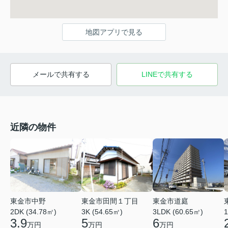
地図アプリで見る
メールで共有する
LINEで共有する
近隣の物件
東金市中野
東金市田間１丁目
東金市道庭
2DK (34.78㎡)
3K (54.65㎡)
3LDK (60.65㎡)
1
3.9
5
6
万円
万円
万円