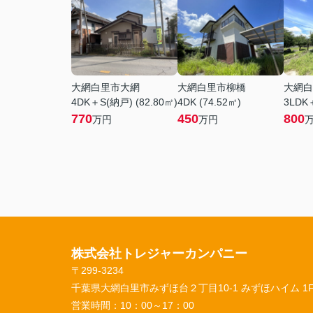
大網白里市大網
大網白里市柳橋
大網白
4DK＋S(納戸) (82.80㎡)
4DK (74.52㎡)
3LDK
770
450
800
万円
万円
株式会社トレジャーカンパニー
〒299-3234
千葉県大網白里市みずほ台２丁目10-1 みずほハイム 1
営業時間：
10：00～17：00