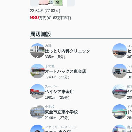
23.54坪 (77.83㎡)
980
万円(41.63万円/坪)
周辺施設
内科
コ
はっとり内科クリニック
セ
335ｍ（5分）
3
その他
シ
オートバックス東金店
ユ
1743ｍ（22分）
1
スーパー
家
ベイシア東金店
ヤ
1981ｍ（25分）
2
小学校
ド
東金市立東小学校
ド
2146ｍ（27分）
2
ファミリーレストラン
書