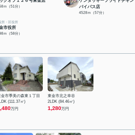
ックオフ１２６号東金店
ケンタッキーフライドチキン
058ｍ（51分）
バイパス店
4528ｍ（57分）
役所・区役所
金市役所
598ｍ（58分）
東金市季美の森東１丁目
東金市北之幸谷
LDK (111.37㎡)
2LDK (84.46㎡)
,480
1,280
万円
万円