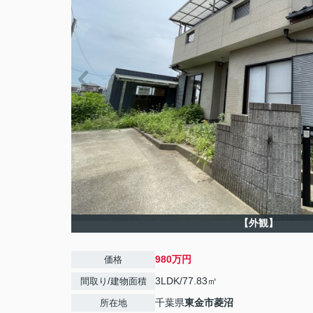
【外観】
980万円
価格
3LDK/77.83㎡
間取り/建物面積
千葉県
東金市
菱沼
所在地