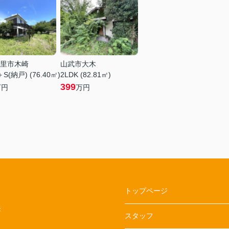
里市木崎
山武市大木
＋S(納戸) (76.40㎡)
2LDK (82.81㎡)
399
万円
万円
トップページ
F
スタッフ