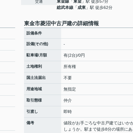
東金線
「
東金
」駅 徒歩57分
交通
総武本線
「
成東
」駅 徒歩62分
東金市菱沼中古戸建の詳細情報
設備条件
設備(その他)
-
駐車場/月額
有(2台)/0円
土地権利
所有権
国土法届出
不要
用途地域
無指定
取引態様
仲介
引渡し
即時
備考
値段がお手ごろな中古戸建てはいか
しょうか。駅まで徒歩8分の場所にあ