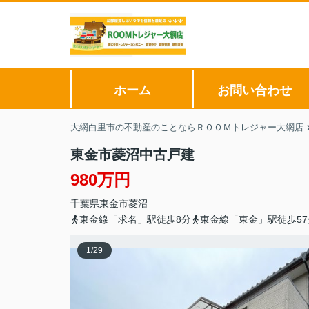
ホーム
お問い合わせ
大網白里市の不動産のことならＲＯＯＭトレジャー大網店
東金市菱沼中古戸建
980万円
千葉県
東金市
菱沼
東金線「求名」駅徒歩8分
東金線「東金」駅徒歩57
1
/
29