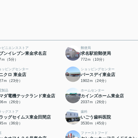
ンビニエンスストア
郵便局
ブンイレブン東金求名店
求名駅前郵便局
67ｍ（5分）
772ｍ（10分）
ョッピングセンター
ショッピングセンター
ニクロ 東金店
バースデイ東金店
827ｍ（23分）
1902ｍ（24分）
電製品
ホームセンター
マダ電機テックランド東金店
カインズホーム東金店
006ｍ（26分）
2037ｍ（26分）
ラッグストア
歯科
ラッグセイムス東金田間店
いごう歯科医院
845ｍ（36分）
3530ｍ（45分）
店
ファーストフード