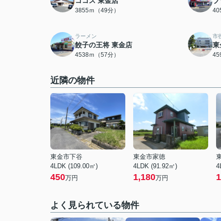
ココス 東金店
ブ
3855ｍ（49分）
4
ラーメン
市
餃子の王将 東金店
東
4538ｍ（57分）
4
近隣の物件
東金市下谷
東金市家徳
4LDK (109.00㎡)
4LDK (91.92㎡)
4
450
1,180
1
万円
万円
よく見られている物件