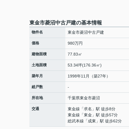
東金市菱沼中古戸建の基本情報
物件名
東金市菱沼中古戸建
価格
980万円
建物面積
77.83㎡
土地面積
53.34坪(176.36㎡)
築年月
1998年11月（築27年）
総戸数
-
所在地
千葉県
東金市
菱沼
交通
東金線
「
求名
」駅 徒歩8分
東金線
「
東金
」駅 徒歩57分
総武本線
「
成東
」駅 徒歩62分