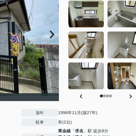
1998年11月(築27年)
築年
有(2台)
駐車
東金線
「
求名
」駅 徒歩8分