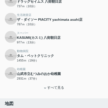
ドラッグセイムス 八街朝日店
737ｍ（10分）
生活雑貨店
ザ・ダイソー PIACITY yachimata asahi店
787ｍ（10分）
スーパー
KASUMI(カスミ) 八街朝日店
977ｍ（13分）
動物病院
タム・ペットクリニック
1455ｍ（19分）
幼稚園
山武市立むつみのおか幼稚園
2931ｍ（37分）
すべて見る
地図