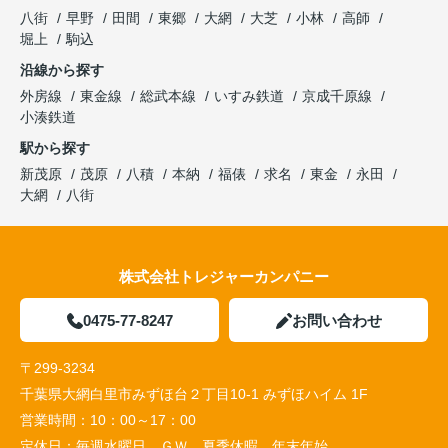
八街
早野
田間
東郷
大網
大芝
小林
高師
堀上
駒込
沿線から探す
外房線
東金線
総武本線
いすみ鉄道
京成千原線
小湊鉄道
駅から探す
新茂原
茂原
八積
本納
福俵
求名
東金
永田
大網
八街
株式会社トレジャーカンパニー
0475-77-8247
お問い合わせ
〒299-3234
千葉県大網白里市みずほ台２丁目10-1 みずほハイム 1F
営業時間：
10：00～17：00
定休日：
毎週水曜日、ＧＷ、夏季休暇、年末年始