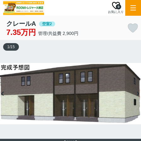
0
お気に入り
クレールA
空室2
7.35万円
管理/共益費 2,900円
1
/
15