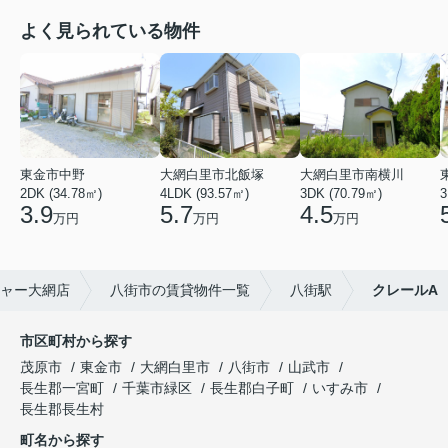
よく見られている物件
東金市中野
大網白里市北飯塚
大網白里市南横川
2DK (34.78㎡)
4LDK (93.57㎡)
3DK (70.79㎡)
3
3.9
5.7
4.5
万円
万円
万円
ャー大網店
八街市の賃貸物件一覧
八街駅
クレールA
市区町村から探す
茂原市
東金市
大網白里市
八街市
山武市
長生郡一宮町
千葉市緑区
長生郡白子町
いすみ市
長生郡長生村
町名から探す