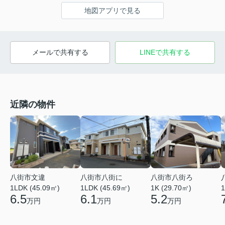
地図アプリで見る
メールで共有する
LINEで共有する
近隣の物件
八街市文違
八街市八街に
八街市八街ろ
1LDK (45.09㎡)
1LDK (45.69㎡)
1K (29.70㎡)
1
6.5
6.1
5.2
万円
万円
万円