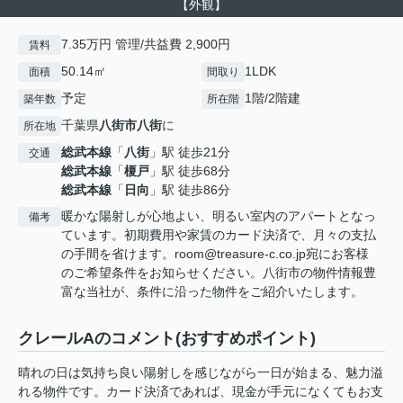
【外観】
7.35万円 管理/共益費 2,900円
賃料
50.14㎡
1LDK
面積
間取り
予定
1階/2階建
築年数
所在階
千葉県
八街市
八街
に
所在地
総武本線
「
八街
」駅 徒歩21分
交通
総武本線
「
榎戸
」駅 徒歩68分
総武本線
「
日向
」駅 徒歩86分
暖かな陽射しが心地よい、明るい室内のアパートとなっ
備考
ています。初期費用や家賃のカード決済で、月々の支払
の手間を省けます。room@treasure-c.co.jp宛にお客様
のご希望条件をお知らせください。八街市の物件情報豊
富な当社が、条件に沿った物件をご紹介いたします。
クレールAのコメント(おすすめポイント)
晴れの日は気持ち良い陽射しを感じながら一日が始まる、魅力溢
れる物件です。カード決済であれば、現金が手元になくてもお支