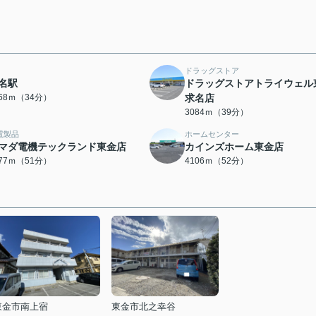
ドラッグストア
名駅
ドラッグストアトライウェル
668ｍ（34分）
求名店
3084ｍ（39分）
電製品
ホームセンター
マダ電機テックランド東金店
カインズホーム東金店
077ｍ（51分）
4106ｍ（52分）
東金市南上宿
東金市北之幸谷