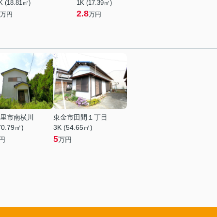
K (18.81㎡)
1K (17.39㎡)
2.8
万円
万円
里市南横川
東金市田間１丁目
70.79㎡)
3K (54.65㎡)
5
円
万円