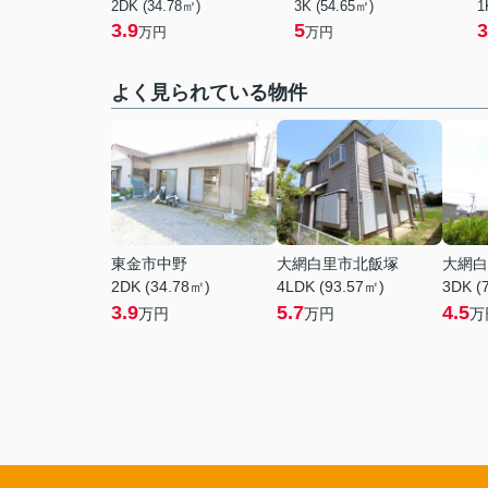
2DK (34.78㎡)
3K (54.65㎡)
1
3.9
5
3
万円
万円
よく見られている物件
東金市中野
大網白里市北飯塚
大網白
2DK (34.78㎡)
4LDK (93.57㎡)
3DK (
3.9
5.7
4.5
万円
万円
万