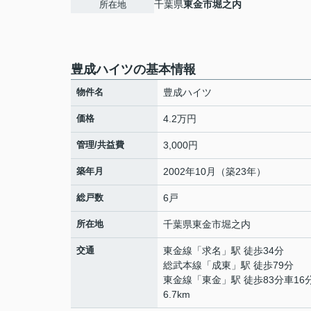
千葉県
東金市
堀之内
所在地
豊成ハイツの基本情報
物件名
豊成ハイツ
価格
4.2万円
管理/共益費
3,000円
築年月
2002年10月（築23年）
総戸数
6戸
所在地
千葉県
東金市
堀之内
交通
東金線
「
求名
」駅 徒歩34分
総武本線
「
成東
」駅 徒歩79分
東金線
「
東金
」駅 徒歩83分車16
6.7km