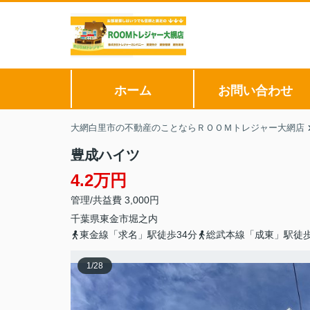
ホーム
お問い合わせ
大網白里市の不動産のことならＲＯＯＭトレジャー大網店
豊成ハイツ
4.2万円
管理/共益費 3,000円
千葉県
東金市
堀之内
東金線「求名」駅徒歩34分
総武本線「成東」駅徒歩
1
/
28