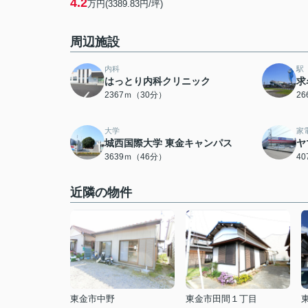
4.2
万円(3389.83円/坪)
周辺施設
内科
駅
はっとり内科クリニック
求
2367ｍ（30分）
2
大学
家
城西国際大学 東金キャンパス
ヤ
3639ｍ（46分）
4
近隣の物件
東金市中野
東金市田間１丁目