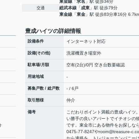
東金線
「
求名
」駅 徒歩34分
総武本線
「
成東
」駅 徒歩79分
交通
東金線
「
東金
」駅 徒歩83分車16分 6.7k
豊成ハイツの詳細情報
設備条件
インターネット対応
設備(その他)
洗濯機置き場室外
駐車場/月額
空有(2台)/0円 空き台数要確認
用途地域
-
募集戸数 / 総戸数
- / 6戸
取引態様
仲介
備考
こだわりポイント満載の豊成ハイツ
い勝手の良いアパートでイチオシの
分
です。東金市にある物件をお探しな
0475-77-8247やroom@treasure-c.co
から連絡を。トレジャーカンパニー