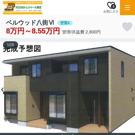
0
お気に入り
ベルウッド八街Ⅵ
空室4
8万円～8.55万円
管理/共益費 2,800円
1
/
15