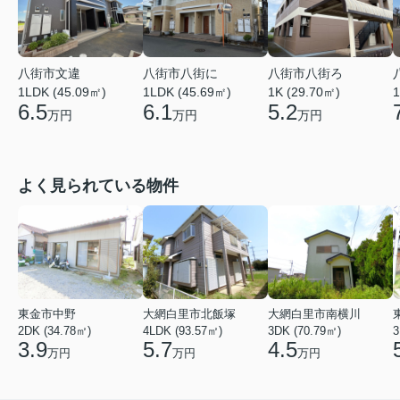
八街市文違
八街市八街に
八街市八街ろ
1LDK (45.09㎡)
1LDK (45.69㎡)
1K (29.70㎡)
1
6.5
6.1
5.2
万円
万円
万円
よく見られている物件
東金市中野
大網白里市北飯塚
大網白里市南横川
2DK (34.78㎡)
4LDK (93.57㎡)
3DK (70.79㎡)
3
3.9
5.7
4.5
万円
万円
万円