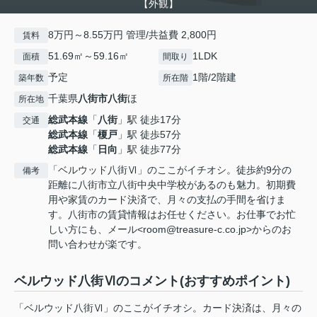
【外観】
8万円～8.55万円 管理/共益費 2,800円
賃料
51.69㎡～59.16㎡
1LDK
面積
間取り
予定
1階/2階建
築年数
所在階
千葉県
八街市
八街
ほ
所在地
総武本線
「
八街
」駅 徒歩17分
交通
総武本線
「
榎戸
」駅 徒歩57分
総武本線
「
日向
」駅 徒歩77分
「ベルウッド八街Ⅵ」のここがイチオシ。徒歩約9分の
備考
距離に八街市立八街中央中学校があるのも魅力。初期費
用や家賃のカード決済で、月々の支払の手間を省けま
す。八街市の賃貸情報はお任せください。お仕事でお忙
しい方にも、メール<room@treasure-c.co.jp>からのお
問い合わせが楽です。
ベルウッド八街Ⅵのコメント(おすすめポイント)
「ベルウッド八街Ⅵ」のここがイチオシ。カード決済は、月々の