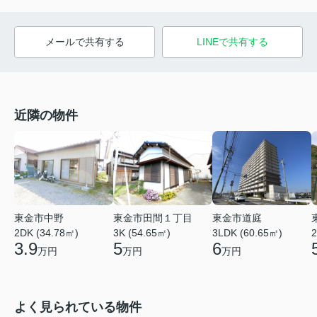
メールで共有する
LINEで共有する
近隣の物件
東金市中野
東金市田間１丁目
東金市道庭
2DK (34.78㎡)
3K (54.65㎡)
3LDK (60.65㎡)
2
3.9
5
6
万円
万円
万円
よく見られている物件