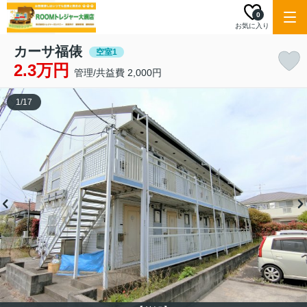
0
お気に入り
カーサ福俵
空室1
2.3万円
管理/共益費 2,000円
1
/
17