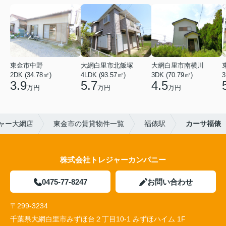
東金市中野
大網白里市北飯塚
大網白里市南横川
2DK (34.78㎡)
4LDK (93.57㎡)
3DK (70.79㎡)
3
3.9
5.7
4.5
万円
万円
万円
ャー大網店
東金市の賃貸物件一覧
福俵駅
カーサ福俵
株式会社トレジャーカンパニー
0475-77-8247
お問い合わせ
〒299-3234
千葉県大網白里市みずほ台２丁目10-1 みずほハイム 1F