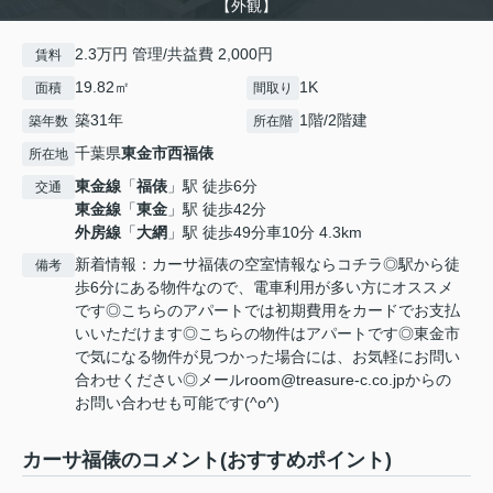
【外観】
2.3万円 管理/共益費 2,000円
賃料
19.82㎡
1K
面積
間取り
築31年
1階/2階建
築年数
所在階
千葉県
東金市
西福俵
所在地
東金線
「
福俵
」駅 徒歩6分
交通
東金線
「
東金
」駅 徒歩42分
外房線
「
大網
」駅 徒歩49分車10分 4.3km
新着情報：カーサ福俵の空室情報ならコチラ◎駅から徒
備考
歩6分にある物件なので、電車利用が多い方にオススメ
です◎こちらのアパートでは初期費用をカードでお支払
いいただけます◎こちらの物件はアパートです◎東金市
で気になる物件が見つかった場合には、お気軽にお問い
合わせください◎メールroom@treasure-c.co.jpからの
お問い合わせも可能です(^o^)
カーサ福俵のコメント(おすすめポイント)