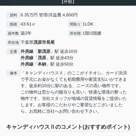
【外観】
6.35万円 管理/共益費 4,800円
賃料
43.61㎡
1LDK
面積
間取り
築2年
1階/2階建
築年数
所在階
千葉県
茂原市
長尾
所在地
外房線
「
新茂原
」駅 徒歩10分
交通
外房線
「
茂原
」駅 徒歩43分
外房線
「
本納
」駅 徒歩50分
「キャンディハウスⅡ」のここがイチオシ。カード決済
備考
で手元にお金がなくても初期費用や家賃支払いができま
す。徒歩約10分に駅のある、ニーズの高い物件です。
この物件は窓からの陽当りも良い、快適な環境の整った
物件です。当社スタッフが地域の賃貸情報をご提供いた
します。お客様のこだわりやご要望などございました
ら、お気軽に当社へお問い合わせ下さい。
キャンディハウスⅡのコメント(おすすめポイント)