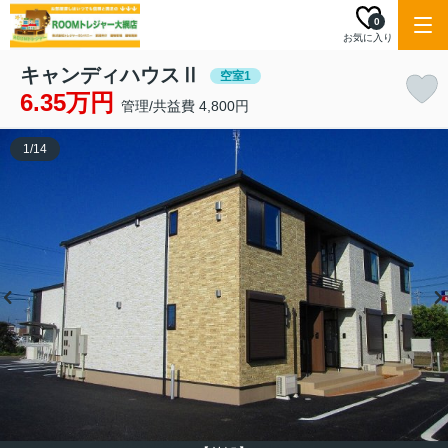
0
お気に入り
キャンディハウスⅡ
空室1
6.35万円
管理/共益費 4,800円
1
/
14