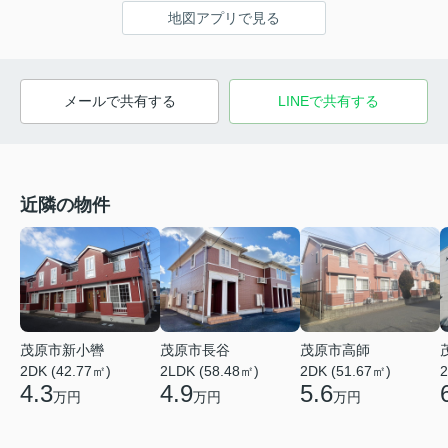
地図アプリで見る
メールで共有する
LINEで共有する
近隣の物件
茂原市新小轡
茂原市長谷
茂原市高師
2DK (42.77㎡)
2LDK (58.48㎡)
2DK (51.67㎡)
2
4.3
4.9
5.6
万円
万円
万円