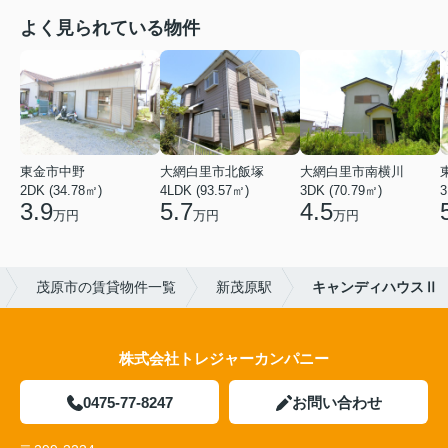
よく見られている物件
東金市中野
大網白里市北飯塚
大網白里市南横川
2DK (34.78㎡)
4LDK (93.57㎡)
3DK (70.79㎡)
3
3.9
5.7
4.5
万円
万円
万円
茂原市の賃貸物件一覧
新茂原駅
キャンディハウスⅡ
株式会社トレジャーカンパニー
0475-77-8247
お問い合わせ