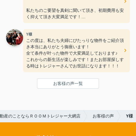
私たちのご要望を真剣に聞いて頂き、初期費用も安
く抑えて頂き大変満足です！
何社か不動産会社に行きましたが、ＲＯＯＭトレジ
Y様
ャー大網店さんの親切丁寧な接客
この度は、私たち夫婦にぴたっりな物件をご紹介頂
が一番良く、こんなに早く素敵なお部屋に巡り合え
き本当にありがとう御座います！
ると思いませんでした。（笑）
全て条件が叶った物件で大変満足しております♪
これからの新生活が楽しみです！またお部屋探しす
これからもお仕事頑張って下さい！！
る時はトレジャーさんでお世話になります！！！
お客様の声一覧
動産のことならＲＯＯＭトレジャー大網店
お客様の声
Y様