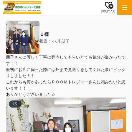
0
お気に入り
Ｕ様
担当：小川 朋子
朋子さんに優しく丁寧に案内してもらいとても気分が良かったで
す！！
最初にお店に伺った際には外まで見送りをしてくれた事にビック
リしました！！
これからも何かあったらＲＯＯＭトレジャーさんに頼みたいと思
います！！
ありがとうございました☆
1
/
2