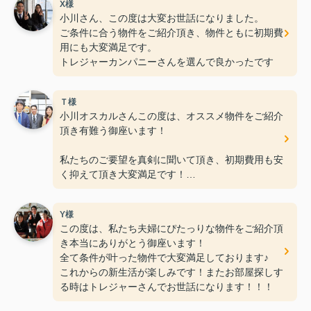
X様
小川さん、この度は大変お世話になりました。
ご条件に合う物件をご紹介頂き、物件ともに初期費
用にも大変満足です。
トレジャーカンパニーさんを選んで良かったです
Ｔ様
小川オスカルさんこの度は、オススメ物件をご紹介
頂き有難う御座います！
私たちのご要望を真剣に聞いて頂き、初期費用も安
く抑えて頂き大変満足です！
何社か不動産会社に行きましたが、ＲＯＯＭトレジ
Y様
ャー大網店さんの親切丁寧な接客
この度は、私たち夫婦にぴたっりな物件をご紹介頂
が一番良く、こんなに早く素敵なお部屋に巡り合え
き本当にありがとう御座います！
ると思いませんでした。（笑）
全て条件が叶った物件で大変満足しております♪
これからの新生活が楽しみです！またお部屋探しす
これからもお仕事頑張って下さい！！
る時はトレジャーさんでお世話になります！！！