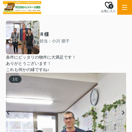
0
お気に入り
Ｒ様
担当：小川 朋子
条件にピッタリの物件に大満足です！
ありがとうございます！
これも何かの縁ですね♪
1
/
2