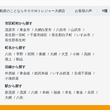
動産のことならＲＯＯＭトレジャー大網店
お客様の声
Y様
市区町村から探す
茂原市
東金市
大網白里市
八街市
山武市
長生郡一宮町
千葉市緑区
長生郡白子町
いすみ市
長生郡長生村
町名から探す
八街
早野
田間
東郷
大網
大芝
小林
高師
堀上
駒込
沿線から探す
外房線
東金線
総武本線
いすみ鉄道
京成千原線
小湊鉄道
駅から探す
新茂原
茂原
八積
本納
福俵
求名
東金
永田
大網
八街