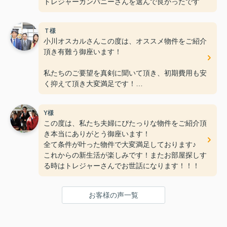
トレジャーカンパニーさんを選んで良かったです
Ｔ様
小川オスカルさんこの度は、オススメ物件をご紹介
頂き有難う御座います！
私たちのご要望を真剣に聞いて頂き、初期費用も安
く抑えて頂き大変満足です！
何社か不動産会社に行きましたが、ＲＯＯＭトレジ
Y様
ャー大網店さんの親切丁寧な接客
この度は、私たち夫婦にぴたっりな物件をご紹介頂
が一番良く、こんなに早く素敵なお部屋に巡り合え
き本当にありがとう御座います！
ると思いませんでした。（笑）
全て条件が叶った物件で大変満足しております♪
これからの新生活が楽しみです！またお部屋探しす
これからもお仕事頑張って下さい！！
る時はトレジャーさんでお世話になります！！！
お客様の声一覧