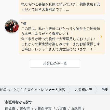
私たちのご要望を真剣に聞いて頂き、初期費用も安
く抑えて頂き大変満足です！
何社か不動産会社に行きましたが、ＲＯＯＭトレジ
Y様
ャー大網店さんの親切丁寧な接客
この度は、私たち夫婦にぴたっりな物件をご紹介頂
が一番良く、こんなに早く素敵なお部屋に巡り合え
き本当にありがとう御座います！
ると思いませんでした。（笑）
全て条件が叶った物件で大変満足しております♪
これからの新生活が楽しみです！またお部屋探しす
これからもお仕事頑張って下さい！！
る時はトレジャーさんでお世話になります！！！
お客様の声一覧
動産のことならＲＯＯＭトレジャー大網店
お客様の声
Y様
市区町村から探す
茂原市
東金市
大網白里市
八街市
山武市