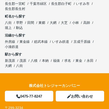
長生郡一宮町
千葉市緑区
長生郡白子町
いすみ市
長生郡長生村
町名から探す
八街
早野
田間
東郷
大網
大芝
小林
高師
堀上
駒込
沿線から探す
外房線
東金線
総武本線
いすみ鉄道
京成千原線
小湊鉄道
駅から探す
新茂原
茂原
八積
本納
福俵
求名
東金
永田
大網
八街
株式会社トレジャーカンパニー
0475-77-8247
お問い合わせ
〒299-3234