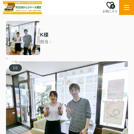
0
お気に入り
K様
担当：
-
1
/
1