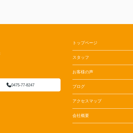
何社か不動産会社に行きましたが、ＲＯＯＭト
レジャー大網店さんの親切丁寧な接客
が一番良く、こんなに早く素敵なお部屋に巡り
合えると思いませんでした。（笑）
これからもお仕事頑張って下さい！！
トップページ
F
スタッフ
お客様の声
0475-77-8247
ブログ
アクセスマップ
会社概要