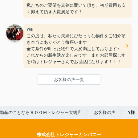
私たちのご要望を真剣に聞いて頂き、初期費用も安
く抑えて頂き大変満足です！
何社か不動産会社に行きましたが、ＲＯＯＭトレジ
Y様
ャー大網店さんの親切丁寧な接客
この度は、私たち夫婦にぴたっりな物件をご紹介頂
が一番良く、こんなに早く素敵なお部屋に巡り合え
き本当にありがとう御座います！
ると思いませんでした。（笑）
全て条件が叶った物件で大変満足しております♪
これからの新生活が楽しみです！またお部屋探しす
これからもお仕事頑張って下さい！！
る時はトレジャーさんでお世話になります！！！
お客様の声一覧
動産のことならＲＯＯＭトレジャー大網店
お客様の声
Y様
株式会社トレジャーカンパニー