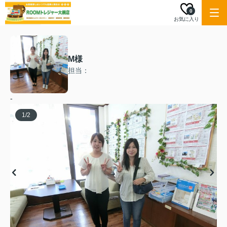
0
お気に入り
M様
担当：
-
1
/
2