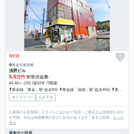
NEW
東金市東岩崎
浅野ビル
5.5
万円
管理/共益費-
44.48㎡ (1R) /築42年 /3階建
東金線「東金」駅 徒歩8分
東金線「福俵」駅 徒歩40分
東金線「求名」駅 徒歩52分
光ファイバー
公共下水
お客様のお部屋探しスタイルに合わせて当店へご来店又は現地待ち合わ
せ可能。当社は初期費用の安さに自信があります！是非お部屋...
もっと
見る
募集中の部屋