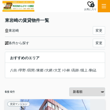
0
お気に入り
東岩崎の賃貸物件一覧
東岩崎
変更
条件から探す
変更
おすすめのエリア
八街
/
早野
/
田間
/
東郷
/
大網
/
大芝
/
小林
/
高師
/
堀上
/
駒込
6
棟
6
件
賃貸マンション