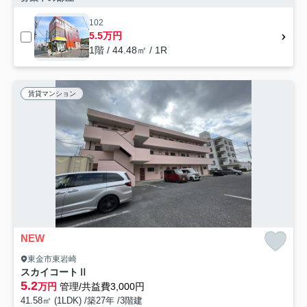
102
5.5万円
1階 / 44.48㎡ / 1R
賃貸マンション
NEW
東金市東岩崎
スカイコートⅡ
5.2
万円
管理/共益費3,000円
41.58㎡ (1LDK) /築27年 /3階建