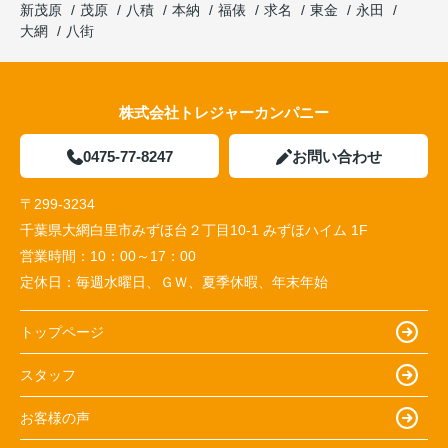
新茂原
茂原
八積
本納
福俵
求名
東金
永田
大網
八街
株式会社トレジャーカンパニー
0475-77-8247
お問い合わせ
〒299-3234
千葉県大網白里市みずほ台２丁目10-1 みずほハイム 1F
営業時間：
10：00～17：00
定休日：
毎週水曜日、ＧＷ、夏季休暇、年末年始
トップページ
スタッフ
お客様の声