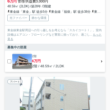
6
万円
管理/共益費3,000円
48.59㎡ (2LDK) /築28年 /3階建
東金線「東金」駅 徒歩5分
東金線「福俵」駅 徒歩38分
東金線「求名」駅 徒歩53分
光ファイバー
静かな環境
東金線東金駅周辺への引っ越しをお考えなら「スカイコートⅠ」。室内
設備はエアコン・フローリングなど豊富に揃っており、過ごし...
もっと
見る
募集中の部屋
2階
6万円
2階 / 48.59㎡ / 2LDK
アパート