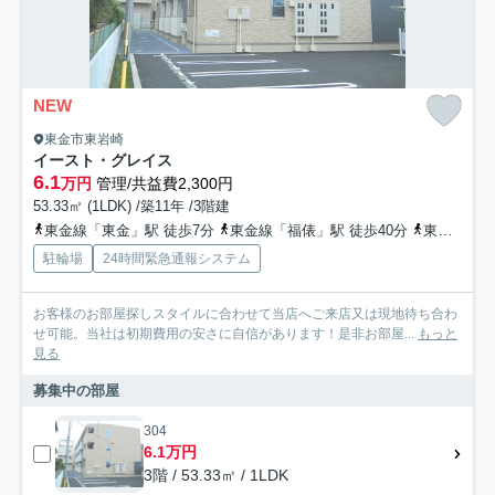
NEW
東金市東岩崎
イースト・グレイス
6.1
万円
管理/共益費2,300円
53.33㎡ (1LDK) /築11年 /3階建
東金線「東金」駅 徒歩7分
東金線「福俵」駅 徒歩40分
東金線「求名」駅 徒歩50分
駐輪場
24時間緊急通報システム
お客様のお部屋探しスタイルに合わせて当店へご来店又は現地待ち合わ
せ可能。当社は初期費用の安さに自信があります！是非お部屋...
もっと
見る
募集中の部屋
304
6.1万円
3階 / 53.33㎡ / 1LDK