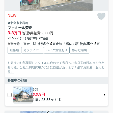
NEW
東金市東岩崎
ファミール斎正
3.3
万円
管理/共益費3,000円
23.55㎡ (1K) /築28年 /2階建
東金線「東金」駅 徒歩5分
東金線「福俵」駅 徒歩35分
東金線「求名」駅 徒歩55分
駐輪場
光ファイバー
バイク置場あり
静かな環境
お客様のお部屋探しスタイルに合わせて当店へご来店又は現地待ち合わ
せ可能。当社は初期費用の安さに自信があります！是非お部屋...
もっと
見る
募集中の部屋
105
3.3万円
1階 / 23.55㎡ / 1K