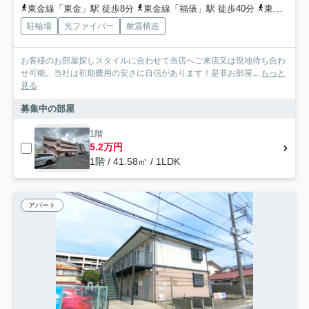
東金線「東金」駅 徒歩8分
東金線「福俵」駅 徒歩40分
東金線「求名」駅 徒歩53分
駐輪場
光ファイバー
耐震構造
お客様のお部屋探しスタイルに合わせて当店へご来店又は現地待ち合わ
せ可能。当社は初期費用の安さに自信があります！是非お部屋...
もっと
見る
募集中の部屋
1階
5.2万円
1階 / 41.58㎡ / 1LDK
アパート