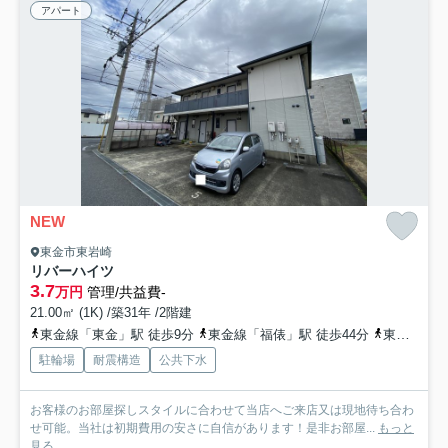
アパート
NEW
東金市東岩崎
リバーハイツ
3.7
万円
管理/共益費-
21.00㎡ (1K) /築31年 /2階建
東金線「東金」駅 徒歩9分
東金線「福俵」駅 徒歩44分
東金線「求名」駅 徒歩49分
駐輪場
耐震構造
公共下水
お客様のお部屋探しスタイルに合わせて当店へご来店又は現地待ち合わ
せ可能。当社は初期費用の安さに自信があります！是非お部屋...
もっと
見る