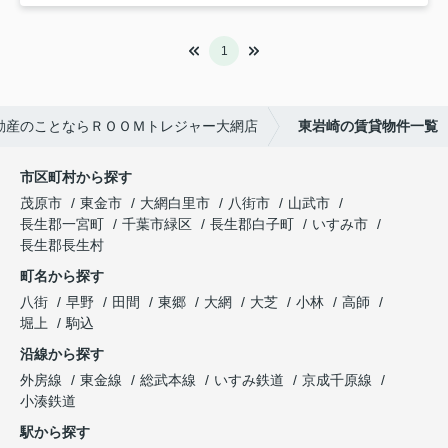
1
動産のことならＲＯＯＭトレジャー大網店
東岩崎の賃貸物件一覧
市区町村から探す
茂原市
東金市
大網白里市
八街市
山武市
長生郡一宮町
千葉市緑区
長生郡白子町
いすみ市
長生郡長生村
町名から探す
八街
早野
田間
東郷
大網
大芝
小林
高師
堀上
駒込
沿線から探す
外房線
東金線
総武本線
いすみ鉄道
京成千原線
小湊鉄道
駅から探す