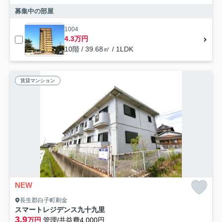
募集中の部屋
1004
4.3万円
10階 / 39.68㎡ / 1LDK
賃貸マンション
NEW
長生郡白子町剃金
スマートレジデンス九十九里
3.9
万円
管理/共益費4,000円