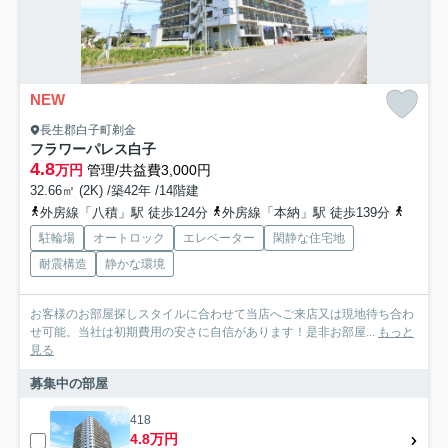
NEW
長生郡白子町剃金
フラワーパレス白子
4.8
万円
管理/共益費3,000円
32.66㎡ (2K) /築42年 /14階建
外房線「八積」駅 徒歩124分
外房線「本納」駅 徒歩139分
外房線
駐輪場
オートロック
エレベーター
閑静な住宅地
耐震構造
静かな環境
お客様のお部屋探しスタイルに合わせて当店へご来店又は現地待ち合わ
せ可能。当社は初期費用の安さに自信があります！是非お部屋...
もっと
見る
募集中の部屋
418
4.8万円