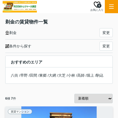
0
お気に入り
剃金の賃貸物件一覧
剃金
変更
条件から探す
変更
おすすめのエリア
八街
/
早野
/
田間
/
東郷
/
大網
/
大芝
/
小林
/
高師
/
堀上
/
駒込
6
棟
7
件
賃貸マンション