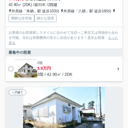
42.90㎡ (2DK) /築31年 /2階建
外房線「本納」駅 徒歩103分
外房線「八積」駅 徒歩160分
外房線
閑静な住宅地
静かな環境
お客様のお部屋探しスタイルに合わせて当店へご来店又は現地待ち合わ
せ可能。当社は初期費用の安さに自信があります！是非お部屋...
もっと
見る
募集中の部屋
2階
3.9万円
2階 / 42.90㎡ / 2DK
一戸建て