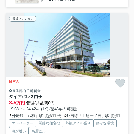
賃貸マンション
NEW
長生郡白子町剃金
ダイアパレス白子
3.5
万円
管理/共益費0円
19.68㎡～24.42㎡ (1K) /築46年 /10階建
外房線「八積」駅 徒歩117分
外房線「上総一ノ宮」駅 徒歩130分
エレベーター
閑静な住宅地
外観タイル張り
静かな環境
海が近い
高層ビル