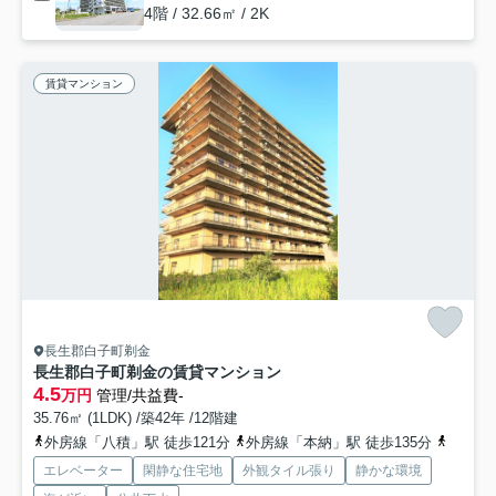
4階 / 32.66㎡ / 2K
賃貸マンション
長生郡白子町剃金
長生郡白子町剃金の賃貸マンション
4.5
万円
管理/共益費-
35.76㎡ (1LDK) /築42年 /12階建
外房線「八積」駅 徒歩121分
外房線「本納」駅 徒歩135分
外房線
エレベーター
閑静な住宅地
外観タイル張り
静かな環境