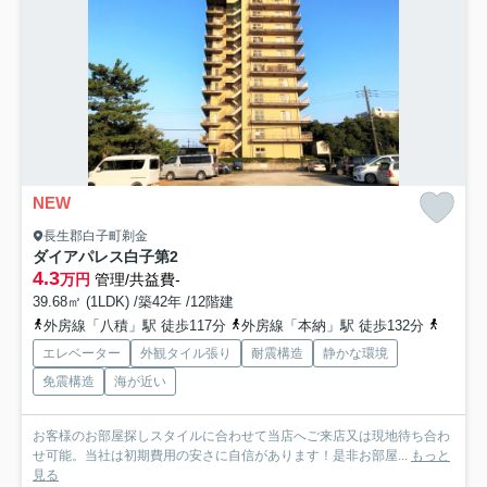
NEW
長生郡白子町剃金
ダイアパレス白子第2
4.3
万円
管理/共益費-
39.68㎡ (1LDK) /築42年 /12階建
外房線「八積」駅 徒歩117分
外房線「本納」駅 徒歩132分
外房線
エレベーター
外観タイル張り
耐震構造
静かな環境
免震構造
海が近い
お客様のお部屋探しスタイルに合わせて当店へご来店又は現地待ち合わ
せ可能。当社は初期費用の安さに自信があります！是非お部屋...
もっと
見る