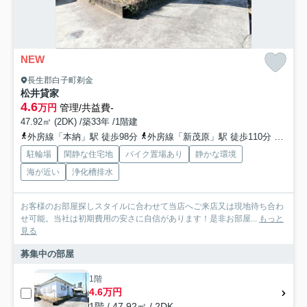
NEW
長生郡白子町剃金
松井貸家
4.6
万円
管理/共益費-
47.92㎡ (2DK) /築33年 /1階建
外房線「本納」駅 徒歩98分
外房線「新茂原」駅 徒歩110分
外房線
駐輪場
閑静な住宅地
バイク置場あり
静かな環境
海が近い
浄化槽排水
お客様のお部屋探しスタイルに合わせて当店へご来店又は現地待ち合わ
せ可能。当社は初期費用の安さに自信があります！是非お部屋...
もっと
見る
募集中の部屋
1階
4.6万円
1階 / 47.92㎡ / 2DK