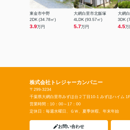
東金市中野
大網白里市北飯塚
大網白
2DK (34.78㎡)
4LDK (93.57㎡)
3DK (
3.9
5.7
4.5
万円
万円
万
株式会社トレジャーカンパニー
〒299-3234
千葉県大網白里市みずほ台２丁目10-1 みずほハイム 1
営業時間：
10：00～17：00
定休日：
毎週水曜日、ＧＷ、夏季休暇、年末年始
お問い合わせ