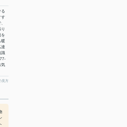
ける
すす
で、
張り
観を
も暖
私達
知識
7-
、お気
の見方
物
ン
へ