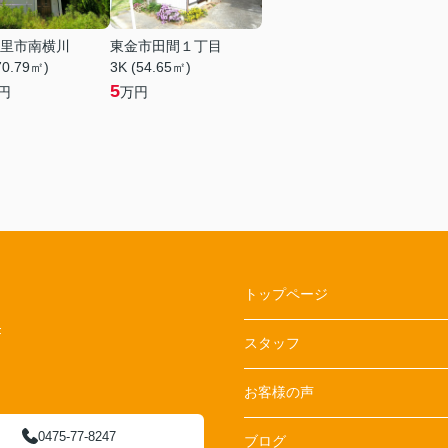
里市南横川
東金市田間１丁目
70.79㎡)
3K (54.65㎡)
5
円
万円
トップページ
F
スタッフ
お客様の声
0475-77-8247
ブログ