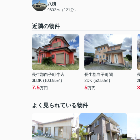
八積
9632ｍ（121分）
近隣の物件
長生郡白子町牛込
長生郡白子町関
3LDK (103.95㎡)
2DK (52.58㎡)
2
7.5
5
3
万円
万円
よく見られている物件