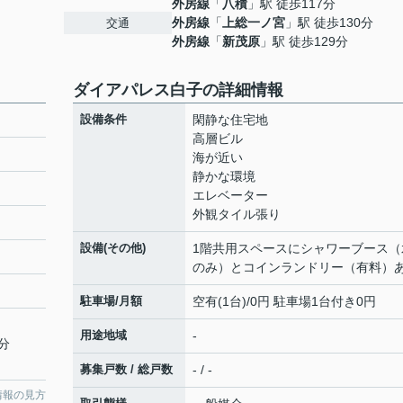
外房線
「
八積
」駅 徒歩117分
外房線
「
上総一ノ宮
」駅 徒歩130分
交通
外房線
「
新茂原
」駅 徒歩129分
ダイアパレス白子の詳細情報
設備条件
閑静な住宅地
高層ビル
海が近い
静かな環境
エレベーター
外観タイル張り
設備(その他)
1階共用スペースにシャワーブース（
のみ）とコインランドリー（有料）
駐車場/月額
空有(1台)/0円 駐車場1台付き0円
用途地域
-
0分
募集戸数 / 総戸数
- / -
情報の見方