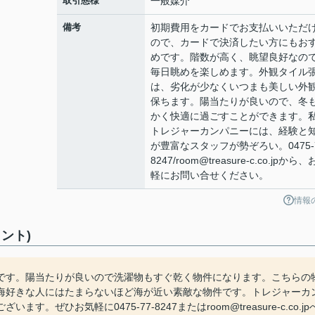
取引態様
一般媒介
備考
初期費用をカードでお支払いいただ
ので、カードで決済したい方にもお
めです。階数が高く、眺望良好なの
毎日眺めを楽しめます。外観タイル
は、劣化が少なくいつまも美しい外
保ちます。陽当たりが良いので、冬
かく快適に過ごすことができます。
トレジャーカンパニーには、経験と
が豊富なスタッフが勢ぞろい。0475-7
8247/room@treasure-c.co.jpから
軽にお問い合せください。
情報
ント)
です。陽当たりが良いので洗濯物もすぐ乾く物件になります。こちらの
海好きな人にはたまらないほど海が近い素敵な物件です。トレジャーカ
ひお気軽に0475-77-8247またはroom@treasure-c.co.jp