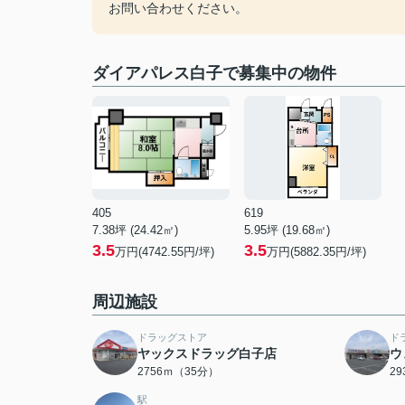
お問い合わせください。
ダイアパレス白子で募集中の物件
405
619
7.38坪 (24.42㎡)
5.95坪 (19.68㎡)
3.5
3.5
万円(4742.55円/坪)
万円(5882.35円/坪)
周辺施設
ドラッグストア
ド
ヤックスドラッグ白子店
ウ
2756ｍ（35分）
2
駅