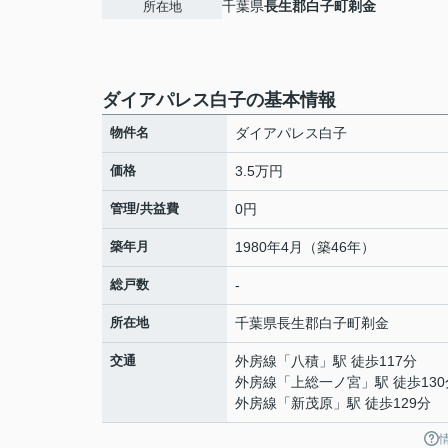
千葉県
長生郡白子町
剃金
所在地
ダイアパレス白子の基本情報
物件名
ダイアパレス白子
価格
3.5万円
管理/共益費
0円
築年月
1980年4月（築46年）
総戸数
-
所在地
千葉県
長生郡白子町
剃金
交通
外房線
「
八積
」駅 徒歩117分
外房線
「
上総一ノ宮
」駅 徒歩13
外房線
「
新茂原
」駅 徒歩129分