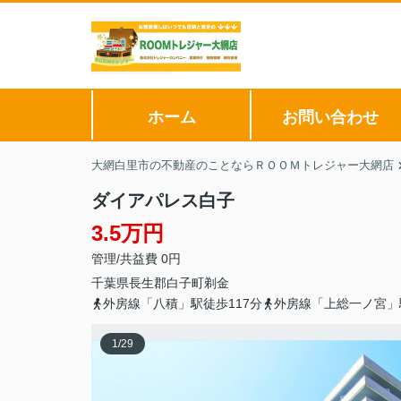
ホーム
お問い合わせ
大網白里市の不動産のことならＲＯＯＭトレジャー大網店
ダイアパレス白子
3.5万円
管理/共益費 0円
千葉県
長生郡白子町
剃金
外房線「八積」駅徒歩117分
外房線「上総一ノ宮」
1
/
29