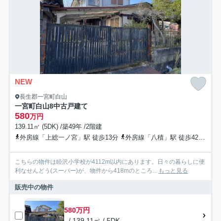
NEW
長生郡一宮町白山
一宮町白山8中古戸建て
580
万円
139.11㎡ (5DK) /築49年 /2階建
外房線「上総一ノ宮」駅 徒歩13分
外房線「八積」駅 徒歩42分
外
こちらの物件は睦沢小学校が4112m以内にあります。日々の暮らしに便
利なせんどう(スーパー)が、物件から418mのところ...
もっと見る
販売中の物件
580万円
- / 139.11㎡ / 5DK