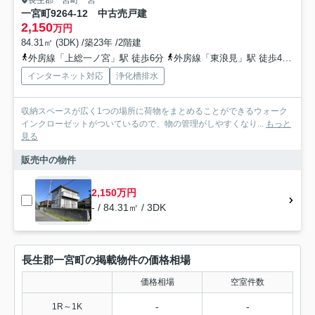
長生郡一宮町一宮
一宮町9264-12 中古売戸建
2,150
万円
84.31㎡ (3DK) /築23年 /2階建
外房線「上総一ノ宮」駅 徒歩6分
外房線「東浪見」駅 徒歩47分
外
インターネット対応
浄化槽排水
収納スペースが広く1つの場所に荷物をまとめることができるウォーク
インクローゼットがついているので、物の管理がしやすくなり...
もっと
見る
販売中の物件
2,150万円
- / 84.31㎡ / 3DK
長生郡一宮町の掲載物件の価格相場
価格相場
空室件数
-
-
1R～1K