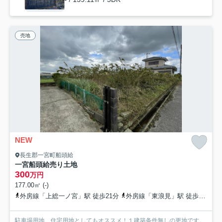
売地
NEW
長生郡一宮町船頭給
一宮船頭給売り土地
300
万円
177.00㎡ (-)
外房線「上総一ノ宮」駅 徒歩21分
外房線「東浪見」駅 徒歩59分
駐車場用地、住宅用地としてもオススメ！１建築条件無しの更地です。