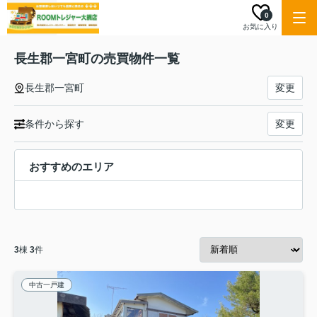
0
お気に入り
長生郡一宮町の売買物件一覧
長生郡一宮町
変更
条件から探す
変更
おすすめのエリア
3
棟
3
件
中古一戸建