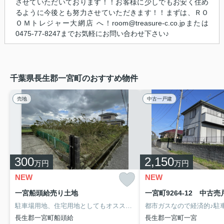
させていただいております！！お客様に少しでもお安く住め
るように今後とも努力させていただきます！！まずは、ＲＯ
ＯＭトレジャー大網店 へ！room@treasure-c.co.jpまたは
0475-77-8247までお気軽にお問い合わせ下さい♪
千葉県長生郡一宮町のおすすめ物件
売地
中古一戸建
300
2,150
万円
万円
NEW
NEW
一宮船頭給売り土地
一宮町9264-12 中古売
駐車場用地、住宅用地としてもオススメ！１建築条件無しの更地です。豊富な知識を持ったスタッフが、一宮町周辺でのお家探しを快適にサポート致します。まずは、ＲＯＯＭトレジャー大網店 へ！room@treasure-c.co.jpまたは0475-77-8247までお気軽にお問い合わせ下さい♪
長生郡一宮町船頭給
長生郡一宮町一宮